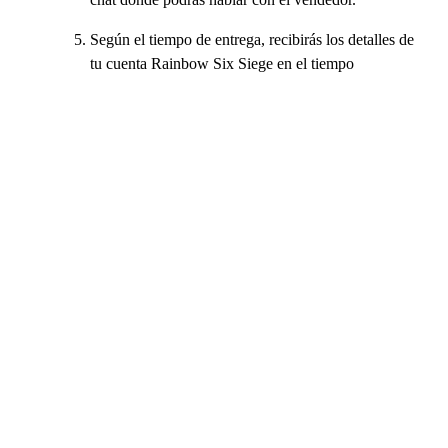
Según el tiempo de entrega, recibirás los detalles de
tu cuenta Rainbow Six Siege en el tiempo
especificado (la mayoría de las veces es instantáneo).
Con los datos proporcionados, inicia sesión en tu
nueva cuenta, realiza los cambios necesarios y
disfruta de tu nueva cuenta de Rainbow Six Siege.
Si tiene algún problema, los vendedores estarán dispuestos a
ayudarle a configurar la cuenta y te darán una mano para
garantizarte que la cuenta R6 se transfiera completamente.
Cuando termines con tu compra, procura dejar los comentarios
apropiados al vendedor; este paso es opcional, pero todos los
comentarios ayudan a los vendedores a prosperar y destacar
sobre los demás.
¿Estás tan enganchado a Rainbow Six Siege que tienes
muchísimos recursos almacenados y ya estás jugando en varias