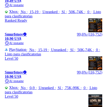
10,49 US$
Al instante
Xbox
No
15-19
Unranked
Sí
50K-74K
0
Listo
para clasificatorias
Ranked Ready
Smurfstore
99,6% (116,752)
10,90 US$
Al instante
PlayStation
No
15-19
Unranked
Sí
50K-74K
0
Listo para clasificatorias
Level 50
Smurfstore
99,6% (116,752)
10,90 US$
Al instante
Xbox
No
0-9
Unranked
Sí
75K-99K
0
Listo
para clasificatorias
Level 50