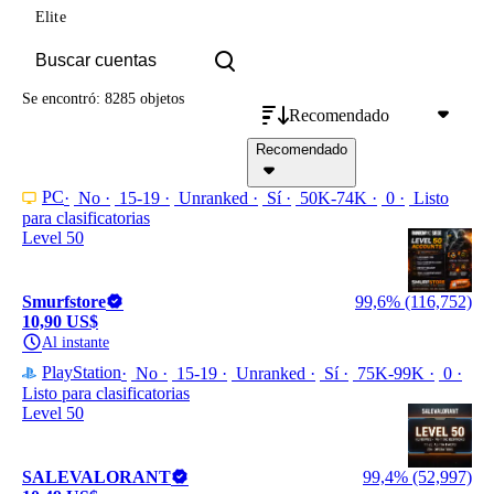
Elite
Se encontró: 8285 objetos
Recomendado
Recomendado
PC
No
15-19
Unranked
Sí
50K-74K
0
Listo
para clasificatorias
Level 50
Smurfstore
99,6% (116,752)
10,90 US$
Al instante
PlayStation
No
15-19
Unranked
Sí
75K-99K
0
Listo para clasificatorias
Level 50
SALEVALORANT
99,4% (52,997)