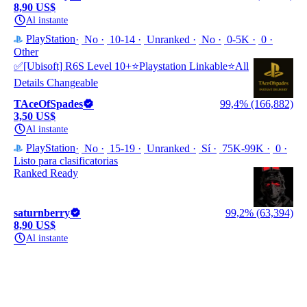
8,90 US$
Al instante
PlayStation
No
10-14
Unranked
No
0-5K
0
Other
✅[Ubisoft] R6S Level 10+⭐Playstation Linkable⭐All
Details Changeable
TAceOfSpades
99,4% (166,882)
3,50 US$
Al instante
PlayStation
No
15-19
Unranked
Sí
75K-99K
0
Listo para clasificatorias
Ranked Ready
saturnberry
99,2% (63,394)
8,90 US$
Al instante