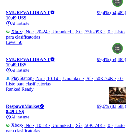
SMURFVALORANT
99,4% (54,485)
10,49 US$
Al instante
Xbox
No
20-24
Unranked
Sí
75K-99K
0
Listo
para clasificatorias
Level 50
SMURFVALORANT
99,4% (54,485)
10,49 US$
Al instante
PlayStation
No
10-14
Unranked
Sí
50K-74K
0
Listo para clasificatorias
Ranked Ready
RespawnMarket
99,6% (83,588)
8,49 US$
Al instante
Xbox
No
10-14
Unranked
Sí
50K-74K
0
Listo
para clasificatorias