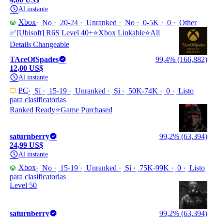
Al instante
Xbox
No
20-24
Unranked
No
0-5K
0
Other
✅[Ubisoft] R6S Level 40+⭐Xbox Linkable⭐All
Details Changeable
TAceOfSpades
99,4% (166,882)
12,00 US$
Al instante
PC
Sí
15-19
Unranked
Sí
50K-74K
0
Listo
para clasificatorias
Ranked Ready⭐️Game Purchased
saturnberry
99,2% (63,394)
24,99 US$
Al instante
Xbox
No
15-19
Unranked
Sí
75K-99K
0
Listo
para clasificatorias
Level 50
saturnberry
99,2% (63,394)