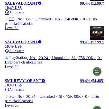
SALEVALORANT
99,4% (52,997)
10,49 US$
Al instante
PC
No
0-9
Unranked
No
75K-99K
0
Listo
para clasificatorias
Level 50
SALEVALORANT
99,4% (52,997)
10,49 US$
Al instante
PlayStation
No
20-24
Unranked
Sí
75K-99K
0
Listo para clasificatorias
Level 50
SMURFVALORANT
99,4% (54,485)
10,49 US$
Al instante
PC
No
20-24
Unranked
Sí
75K-99K
0
Listo
para clasificatorias
Level 50