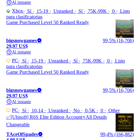
Al instante
Xbox
Sí
15-19
Unranked
Sí
75K-99K
0
Listo
para clasificatorias
Game Purchased Level 50 Ranked Ready
bigsnowgames
99,5% (16,706)
29,97 US$
Al instante
PC
Sí
15-19
Unranked
Sí
75K-99K
0
Listo
para clasificatorias
Game Purchased Level 50 Ranked Ready
bigsnowgames
99,5% (16,706)
29,97 US$
Al instante
PC
Sí
10-14
Unranked
No
0-5K
0
Other
✅[Ubisoft] R6S Elite Edition Account⭐All Details
Changeable
TAceOfSpades
99,4% (166,882)
4,00 US$