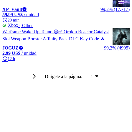
XP_Vault
99,2% (17,717)
59,99 US$
/ unidad
20 min
Xbox
Other
Warframe Wake Up Tenno 🟡✅ Orokin Reactor Catalyst
Slot Weapon Booster Affinity Pack DLC Key Code 🔥
JOGUZ
99,2% (4995)
2,99 US$
/ unidad
12 h
Dirígete a la página:
1