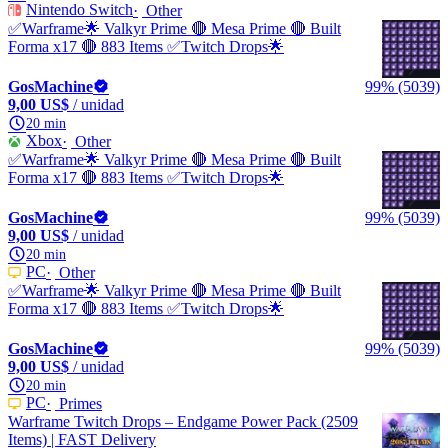
Nintendo Switch
Other
✅Warframe🌟 Valkyr Prime 🔴 Mesa Prime 🔴 Built
Forma x17 🔴 883 Items ✅Twitch Drops🌟
GosMachine
99% (5039)
9,00 US$
/ unidad
20 min
Xbox
Other
✅Warframe🌟 Valkyr Prime 🔴 Mesa Prime 🔴 Built
Forma x17 🔴 883 Items ✅Twitch Drops🌟
GosMachine
99% (5039)
9,00 US$
/ unidad
20 min
PC
Other
✅Warframe🌟 Valkyr Prime 🔴 Mesa Prime 🔴 Built
Forma x17 🔴 883 Items ✅Twitch Drops🌟
GosMachine
99% (5039)
9,00 US$
/ unidad
20 min
PC
Primes
Warframe Twitch Drops – Endgame Power Pack (2509
Items) | FAST Delivery