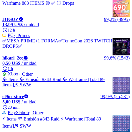
Warframe 883 ITEMS 🟡 ✅ ⚪ Drops
JOGUZ
99,2% (4995)
13,99 US$
/ unidad
12 h
PC
Primes
✅MESA PRIME+1 FORMA✅TennoCon 2026 TWITCH
DROPS✅
hikari_2ee
99,6% (1543)
0,50 US$
/ unidad
1 h
Xbox
Other
💎 Items 💎 Emisión #343 Raid 💎 Warframe [Total 89
Items]🎆 SWW
el9in_store
99,9% (25,531)
5,00 US$
/ unidad
20 min
PlayStation
Other
⚡️ Items 💜 Emisión #343 Raid ⚡️ Warframe [Total 89
Items]🎆 SWW