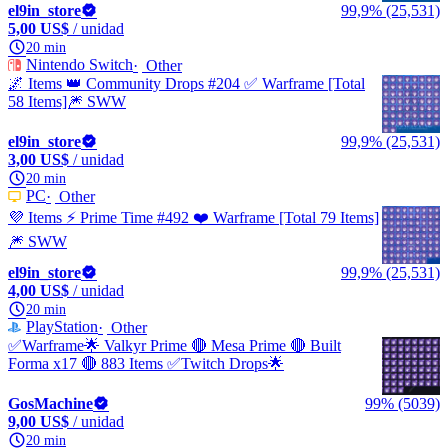
el9in_store
99,9% (25,531)
5,00 US$
/ unidad
20 min
Nintendo Switch
Other
🌌 Items 👑 Community Drops #204 ✅ Warframe [Total
58 Items]🎆 SWW
el9in_store
99,9% (25,531)
3,00 US$
/ unidad
20 min
PC
Other
💜 Items ⚡️ Prime Time #492 ❤️ Warframe [Total 79 Items]
🎆 SWW
el9in_store
99,9% (25,531)
4,00 US$
/ unidad
20 min
PlayStation
Other
✅Warframe🌟 Valkyr Prime 🔴 Mesa Prime 🔴 Built
Forma x17 🔴 883 Items ✅Twitch Drops🌟
GosMachine
99% (5039)
9,00 US$
/ unidad
20 min