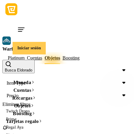
Iniciar sesión
Warframe
Platinum
Cuentas
Objetos
Boosting
Device
Busca Eldorado
Moneda
Item Type
Cuentas
Precio
Recargas
Eliminar filtros
Objetos
Twitch Drops
Boosting
Prime
Tarjetas regalo
Regal Aya