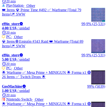
20 min
PlayStation
Other
👑 Items 💎 Prime Time #492 ✅ Warframe [Total 79
Items]🎆 SWW
el9in_store
99,9% (25,531)
4,00 US$
/ unidad
20 min
PC
Other
💎 Items 🌐 Emisión #343 Raid 👑 Warframe [Total 89
Items]🎆 SWW
el9in_store
99,9% (25,531)
5,00 US$
/ unidad
20 min
PC
Other
🌟 Warframe ✅ Mesa Prime + MINIGUN 🌟 Forma x1 🔴
26 Items ✅ Twitch Drops 🌟
GosMachine
99% (5039)
1,00 US$
/ unidad
20 min
Nintendo Switch
Other
🌟 Warframe ✅ Mesa Prime + MINIGUN 🌟 Forma x1 🔴