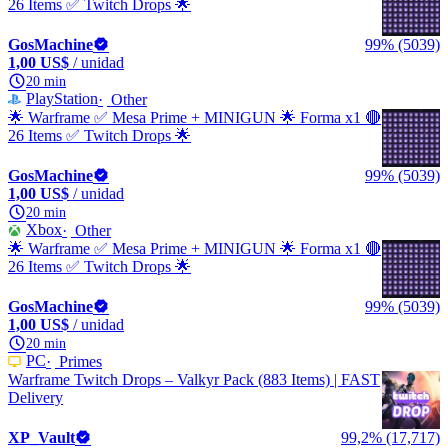
26 Items ✅ Twitch Drops 🌟
GosMachine
99% (5039)
1,00 US$
/ unidad
20 min
PlayStation
Other
🌟 Warframe ✅ Mesa Prime + MINIGUN 🌟 Forma x1 🔴
26 Items ✅ Twitch Drops 🌟
GosMachine
99% (5039)
1,00 US$
/ unidad
20 min
Xbox
Other
🌟 Warframe ✅ Mesa Prime + MINIGUN 🌟 Forma x1 🔴
26 Items ✅ Twitch Drops 🌟
GosMachine
99% (5039)
1,00 US$
/ unidad
20 min
PC
Primes
Warframe Twitch Drops – Valkyr Pack (883 Items) | FAST
Delivery
XP_Vault
99,2% (17,717)