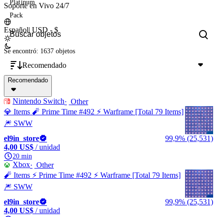
Platinum
Soporte en Vivo 24/7
Pack
Español
|
USD - $
Se encontró: 1637 objetos
Recomendado
Recomendado
Nintendo Switch
Other
💎 Items 🧨 Prime Time #492 ⚡️ Warframe [Total 79 Items]
🎆 SWW
el9in_store
99,9% (25,531)
4,00 US$
/ unidad
20 min
Xbox
Other
🧨 Items ⚡️ Prime Time #492 ⚡️ Warframe [Total 79 Items]
🎆 SWW
el9in_store
99,9% (25,531)
4,00 US$
/ unidad