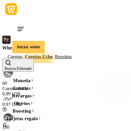
Iniciar sesión
Where Winds Meet
Cuentas
Cuentas Echo
Boosting
Cantidad
Busca Eldorado
Moneda
60
Cuentas
Cuentas Echo
0,99 US$
Recargas
-3%*
Objetos
0,97 US$
Boosting
Tarjetas regalo
180