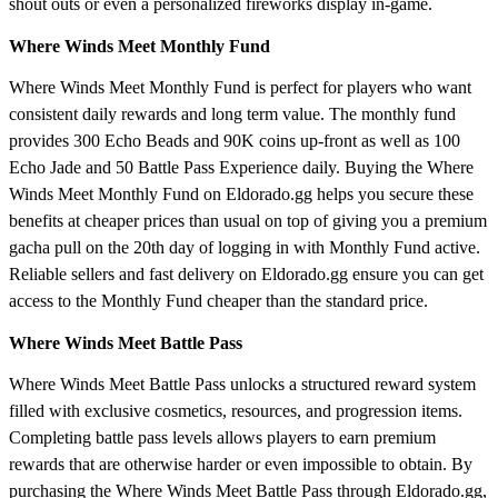
shout outs or even a personalized fireworks display in-game.
Where Winds Meet Monthly Fund
Where Winds Meet Monthly Fund is perfect for players who want
consistent daily rewards and long term value. The monthly fund
provides 300 Echo Beads and 90K coins up-front as well as 100
Echo Jade and 50 Battle Pass Experience daily. Buying the Where
Winds Meet Monthly Fund on Eldorado.gg helps you secure these
benefits at cheaper prices than usual on top of giving you a premium
gacha pull on the 20th day of logging in with Monthly Fund active.
Reliable sellers and fast delivery on Eldorado.gg ensure you can get
access to the Monthly Fund cheaper than the standard price.
Where Winds Meet Battle Pass
Where Winds Meet Battle Pass unlocks a structured reward system
filled with exclusive cosmetics, resources, and progression items.
Completing battle pass levels allows players to earn premium
rewards that are otherwise harder or even impossible to obtain. By
purchasing the Where Winds Meet Battle Pass through Eldorado.gg,