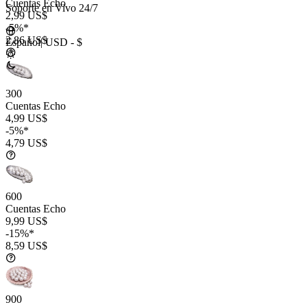
Cuentas Echo
Soporte en Vivo 24/7
2,99 US$
-5%*
2,86 US$
Español
|
USD - $
300
Cuentas Echo
4,99 US$
-5%*
4,79 US$
600
Cuentas Echo
9,99 US$
-15%*
8,59 US$
900