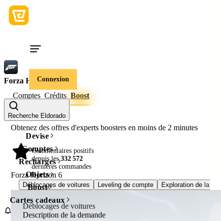
Connexion
Forza Horizon 6
Comptes
Crédits
Boost
Recherche Eldorado
Obtenez des offres d'experts boosters en moins de
2 minutes
Devise
Comptes
Commentaires positifs
98%
depuis les
332 572
Recharges
dernières commandes
Objets
Forza Horizon 6
Déblocages de voitures
Leveling de compte
Exploration de la car
Boost
Cartes cadeaux
Déblocages de voitures
Description de la demande