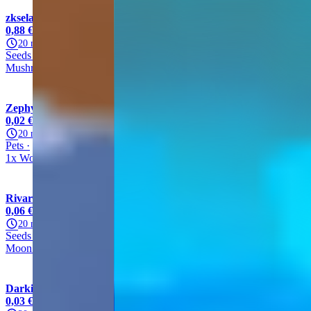
zkselah
100% (35,893)
0,88 €
/ unité
20 min.
Seeds
Other
Other
Mushroom Seed
Mushroom Seed
Zephyss
99,7% (9483)
0,02 €
/ unité
20 min.
Pets
Wolf
Mythic
Other
1x Wolf
Rivaro
100% (12,972)
0,06 €
/ unité
20 min.
Seeds
Other
Super
Moon Bloom Seed
Moon Bloom Seed
Darkidox
99,8% (9429)
0,03 €
/ unité