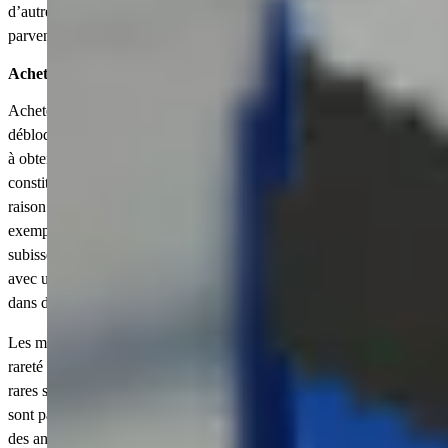
d’autres joueurs sur Eldorado est le moyen le plus rapide d’y
parvenir.
Acheter des animaux de compagnie pour Grow a Garden 2
Achetez des animaux de compagnie pour Grow a Garden 2 afin de
débloquer des compagnons qui vous aideront à gérer votre jardin et
à obtenir davantage de récompenses. Les animaux de compagnie
constituent un élément central du gameplay de Grow a Garden 2 en
raison des nombreuses capacités qu’ils confèrent au joueur. Par
exemple, la Licorne double les chances que les plantes et les fruits
subissent une mutation arc-en-ciel, la Libellule fait de même, mais
avec une mutation dorée, tandis que le Raton laveur volera des fruits
dans d’autres jardins et augmentera votre limite de vol.
Les meilleurs animaux de compagnie de Grow a Garden 2 sont de
rareté « Super » et « Mythique », ce qui en fait des apparitions très
rares sur la carte, avec une chance inférieure à un pour cent, et qui
sont par conséquent très difficiles à obtenir dans le jeu. En achetant
des animaux de compagnie de Grow a Garden 2 sur Eldorado.gg,