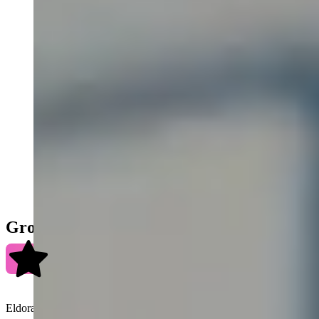
Grow a Garden 2 Shop
4.9
Sur les
361 097
dernières commandes
Eldorado Grow a Garden 2 Shop est le site idéal pour les joueurs