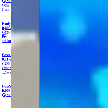
20 min.
Other
Other
Other
Other
Gnome
RudyManShop
100% (11,850)
0,00891 €
/ unité
20 min.
Pets
Unicorn
Mythic
Other
✨Unicorn✨
Faxs_Store
100% (12,380)
0,11 €
/ unité
20 min.
Other
Other
Super
Other
x2 water
FoxiStore
100% (6189)
0,00891 €
/ unité
20 min.