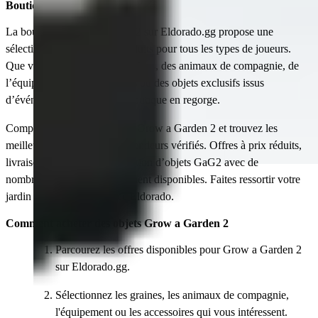
Boutique Grow a Garden 2
La boutique Grow a Garden 2 sur Eldorado.gg propose une
sélection gigantesque de produits pour tous les types de joueurs.
Que vous recherchiez des graines, des animaux de compagnie, de
l’équipement, des accessoires ou des objets exclusifs issus
d’événements passés, cette boutique en regorge.
Comparez les prix des objets Grow a Garden 2 et trouvez les
meilleures offres auprès de vendeurs vérifiés. Offres à prix réduits,
livraison rapide et vaste sélection d’objets GaG2 avec de
nombreuses options de paiement disponibles. Faites ressortir votre
jardin dès aujourd’hui avec Eldorado.
Comment acheter des objets Grow a Garden 2
Parcourez les offres disponibles pour Grow a Garden 2
sur Eldorado.gg.
Sélectionnez les graines, les animaux de compagnie,
l'équipement ou les accessoires qui vous intéressent.