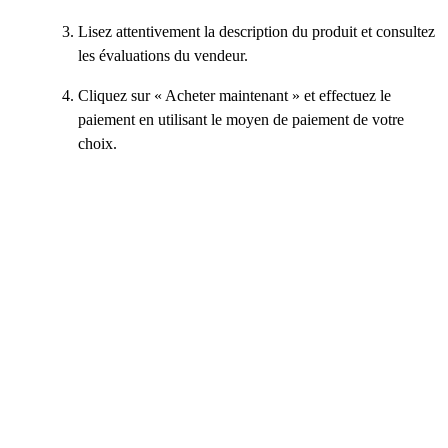
Lisez attentivement la description du produit et consultez
les évaluations du vendeur.
Cliquez sur « Acheter maintenant » et effectuez le
paiement en utilisant le moyen de paiement de votre
choix.
Une discussion avec le vendeur s'ouvrira
automatiquement après l'achat.
Suivez les instructions du vendeur pour recevoir vos
articles « Grow a Garden 2 ».
Une fois la livraison effectuée, confirmez la commande
en la marquant comme « Reçue ».
+18 plus
+15 plus
Français
|
EUR - €