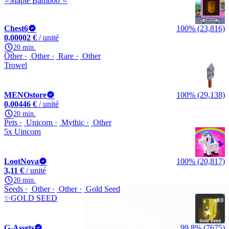
⭐Maple Bamboo ⭐
Chest6
100% (23,816)
0,00002 €
/ unité
20 min.
Other
Other
Rare
Other
Trowel
MENOstore
100% (29,138)
0,00446 €
/ unité
20 min.
Pets
Unicorn
Mythic
Other
5x Uincorn
LootNova
100% (20,817)
3,11 €
/ unité
20 min.
Seeds
Other
Other
Gold Seed
✨GOLD SEED
G-Assets
99,8% (7675)