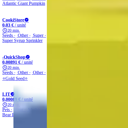
Atlantic Giant Pumpkin
CookiStore
99,9% (17,378)
0,03 €
/ unité
20 min.
Seeds
Other
Super
Other
Super Syrup Sprinkler
-QuickShop
99,3% (122,685)
0,00891 €
/ unité
20 min.
Seeds
Other
Other
Gold Seed
⭐Gold Seed⭐
LIT
99,8% (217,502)
0,00089 €
/ unité
20 min.
Pets
Bear
Mythic
Other
Bear Pet