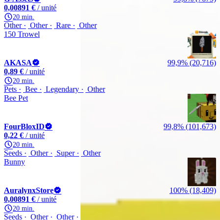
0,00891 €
/ unité
20 min.
Other
Other
Rare
Other
150 Trowel
AKASA
99,9% (20,716)
0,89 €
/ unité
20 min.
Pets
Bee
Legendary
Other
Bee Pet
FourBloxID
99,8% (101,673)
0,22 €
/ unité
20 min.
Seeds
Other
Super
Other
Bunny
AuralynxStore
100% (18,409)
0,00891 €
/ unité
20 min.
Seeds
Other
Other
Atlantic Giant Pumpkin Seed