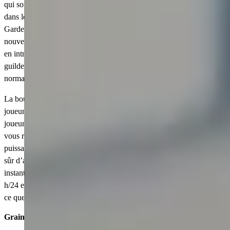
qui souhaitent créer le jardin ultime et progresser plus rapidement
dans le jeu de gestion agricole le plus populaire d'Roblox. Grow a
Garden 2 enrichit le jeu original avec de nouvelles graines, de
nouveaux animaux de compagnie et de nouveaux équipements, tout
en introduisant un cycle jour/nuit ainsi que des éléments de JcJ et de
guilde. Cependant, obtenir les meilleurs objets en jouant
normalement peut demander beaucoup de temps et de chance.
La boutique « Grow a Garden 2 » sur Eldorado.gg permet aux
joueurs d’accéder à des milliers d’offres proposées par d’autres
joueurs, et de nouvelles offres sont ajoutées chaque minute. Que
vous recherchiez des graines rares, des animaux de compagnie
puissants ou le meilleur équipement, Eldorado vous offre un moyen
sûr d’améliorer votre compte au prix le plus bas. Avec une livraison
instantanée, une garantie gratuite et un service client disponible 24
h/24 et 7 j/7, Eldorado.gg vous permet de profiter facilement de tout
ce que Grow a Garden 2 a à offrir.
Graines de Grow a Garden 2 à vendre