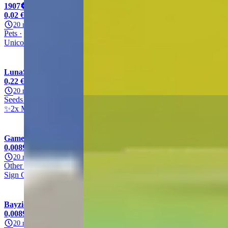
1907
99,9% (18,064)
0,02 €
/ unité
20 min.
Pets
Unicorn
Other
Other
Unicorn
LunaSells
99,9% (13,910)
0,22 €
/ unité
20 min.
Seeds
Other
Other
Mega Seed
✨2x Mega Seed✨
GameNation
100% (34,304)
0,00891 €
/ unité
20 min.
Other
Other
Other
Other
Sign Crate
BayzidSTORE
99,9% (6258)
0,00891 €
/ unité
20 min.