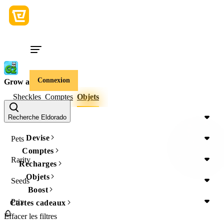
Connexion
Grow a Garden 2
Sheckles
Comptes
Objets
Items Type
Recherche Eldorado
Devise
Pets
Comptes
Rarity
Recharges
Objets
Seeds
Boost
Prix
Cartes cadeaux
Effacer les filtres