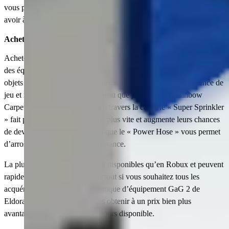
vous pouvez obtenir les meilleurs animaux au prix le plus bas sans
avoir à compter sur la chance ni à parcourir la carte.
Achetez des objets Grow a Garden 2
Achetez des objets Grow a Garden 2 pour accéder immédiatement à
des équipements utiles qui aideront votre jardin à s'épanouir. Les
objets GaG2 jouent un rôle majeur pour faciliter votre expérience de
jeu et rendre votre jardin plus beau que jamais. Le « Rainbow
Carpet » vous permet de voler à travers la carte, le « Super Sprinkler
» fait pousser vos plantes 5 fois plus vite et augmente leurs chances
de devenir plus grandes, tandis que le « Power Hose » vous permet
d’arroser les autres joueurs à distance.
La plupart de ces objets ne sont disponibles qu’en Robux et peuvent
rapidement coûter très cher, surtout si vous souhaitez tous les
acquérir. Cependant, sur la boutique d’équipement GaG 2 de
Eldorado, vous pouvez tous les obtenir à un prix bien plus
avantageux, avec un stock toujours disponible.