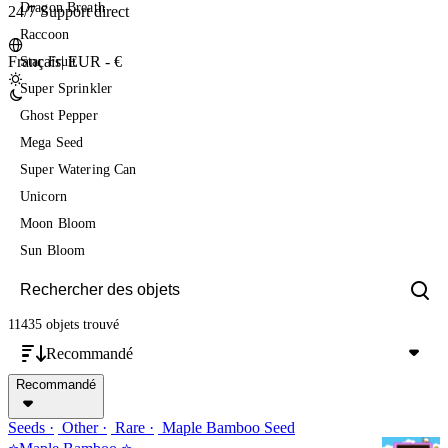
Dragon Breath
24/7 Support direct
Raccoon
Français
|
EUR - €
Star Fruit
Super Sprinkler
Ghost Pepper
Mega Seed
Super Watering Can
Unicorn
Moon Bloom
Sun Bloom
11435 objets
trouvé
Recommandé
Recommandé
Seeds
Other
Rare
Maple Bamboo Seed