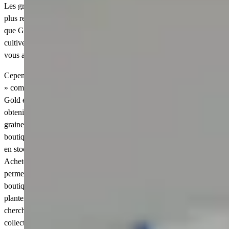
Les graines Grow a Garden 2 à vendre comptent parmi les objets les
plus recherchés du jeu. Des graines GaG2 de grande valeur, telles
que Ghost Pepper, Bamboo et Mushroom, vous permettent de
cultiver des plantes rares générant des profits bien plus importants et
vous aident à agrandir votre jardin plus rapidement.
Cependant, certaines graines, telles que les graines de rareté « Super
» comme Dragon's Breath et Moon Bloom, ou encore les graines
Gold et Rainbow, peuvent être extrêmement chères et difficiles à
obtenir dans le jeu. Ainsi, si vous en avez assez d’attendre qu’une
graine particulière soit de nouveau disponible dans le jeu, la
boutique de graines Grow a Garden 2 sur Eldorado dispose toujours
en stock de toutes les graines dont vous pourriez avoir besoin.
Acheter des graines de Grow a Garden 2 à bas prix sur Eldorado.gg
permet aux joueurs de ne plus avoir à consulter régulièrement la
boutique de graines du jeu pour découvrir les nouveautés et de
planter immédiatement les cultures de leur choix. Que vous
cherchiez à gagner le plus de sheckles possible ou à compléter votre
collection de cultures, acheter des graines directement auprès