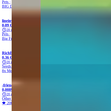
Pets
Dog
Other
Other
BIG DOG
lineinverseSTORE
99,5% (3807)
0,09 €
/ unité
20 min.
Pets
Frog
Common
Other
Big Frog
RichBear
99,6% (25,544)
0,36 €
/ unité
20 min.
Seeds
Other
Super
Mega Seed
8x Mega Seed
-friendly
100% (13,720)
0,00891 €
/ unité
20 min.
Other
Other
Other
Other
🍁 200M Leaves / Leaf🍁