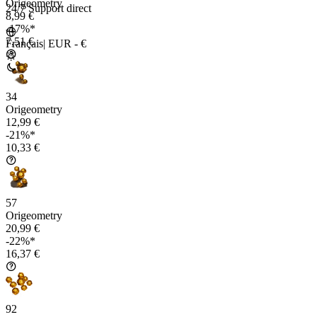
Origeometry
24/7 Support direct
8,99 €
-17%*
7,51 €
Français
|
EUR - €
34
Origeometry
12,99 €
-21%*
10,33 €
57
Origeometry
20,99 €
-22%*
16,37 €
92