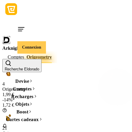
Connexion
Arknights: Endfield
Comptes
Origeometry
Quantité
Recherche Eldorado
Devise
4
Comptes
Origeometry
1,99 €
Recharges
-14%*
Objets
1,72 €
Boost
Cartes cadeaux
21