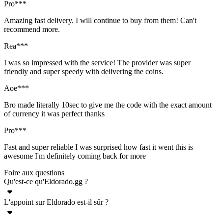
Pro***
Amazing fast delivery. I will continue to buy from them! Can't
recommend more.
Rea***
I was so impressed with the service! The provider was super
friendly and super speedy with delivering the coins.
Aoe***
Bro made literally 10sec to give me the code with the exact amount
of currency it was perfect thanks
Pro***
Fast and super reliable I was surprised how fast it went this is
awesome I'm definitely coming back for more
Foire aux questions
Qu'est-ce qu'Eldorado.gg ?
L'appoint sur Eldorado est-il sûr ?
Eldorado.gg est une plateforme en ligne proposant une grande