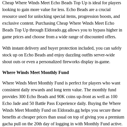
Cheap Where Winds Meet Echo Beads Top Up is ideal for players
looking to gain more value for less. Echo Beads are a crucial
resource used for unlocking special items, progression boosts, and
exclusive content. Purchasing Cheap Where Winds Meet Echo
Beads Top Up through Eldorado.gg allows you to bypass higher in
game prices and choose from a wide range of discounted offers.
With instant delivery and buyer protection included, you can safely
stock up on Echo Beads and enjoy dazzling outfits server-wide
shout outs or even a personalized fireworks display in-game.
Where Winds Meet Monthly Fund
Where Winds Meet Monthly Fund is perfect for players who want
consistent daily rewards and long term value. The monthly fund
provides 300 Echo Beads and 90K coins up-front as well as 100
Echo Jade and 50 Battle Pass Experience daily. Buying the Where
Winds Meet Monthly Fund on Eldorado.gg helps you secure these
benefits at cheaper prices than usual on top of giving you a premium
gacha pull on the 20th day of logging in with Monthly Fund active.