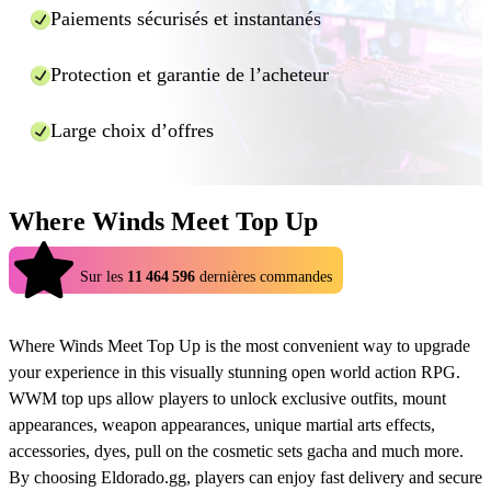
imparti (généralement quelques minutes). Si le
Paiements sécurisés et instantanés
fournisseur de la recharge a besoin d'informations
supplémentaires, il vous les demandera directement dans
Protection et garantie de l’acheteur
la fenêtre de discussion prévue à cet effet, ne la fermez
donc pas pendant le traitement de votre commande.
Large choix d’offres
Et c'est tout ! En utilisant Eldorado.gg, vous pouvez profiter de
recharges moins chères pour de nombreux jeux, de manière rapide et
sûre.
Where Winds Meet Top Up
4.9
Sur les
11 464 596
dernières commandes
Where Winds Meet Top Up is the most convenient way to upgrade
your experience in this visually stunning open world action RPG.
WWM top ups allow players to unlock exclusive outfits, mount
appearances, weapon appearances, unique martial arts effects,
accessories, dyes, pull on the cosmetic sets gacha and much more.
By choosing Eldorado.gg, players can enjoy fast delivery and secure