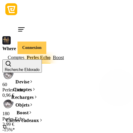
Connexion
Where Winds Meet
Comptes
Perles Echo
Boost
Quantité
Recherche Eldorado
Devise
60
Comptes
Perles Echo
0,96 €
Recharges
Objets
Boost
180
Perles Echo
Cartes cadeaux
2,99 €
-15%*