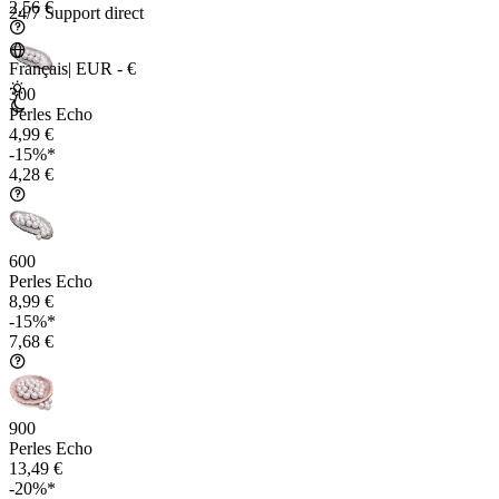
2,56 €
24/7 Support direct
Français
|
EUR - €
300
Perles Echo
4,99 €
-15%*
4,28 €
600
Perles Echo
8,99 €
-15%*
7,68 €
900
Perles Echo
13,49 €
-20%*