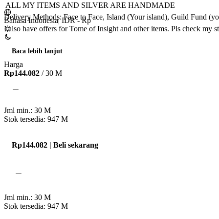
 ALL MY ITEMS AND SILVER ARE HANDMADE

Delivery Methods: Face to Face, Island (Your island), Guild Fund (you
Bahasa Indonesia
|
IDR - Rp
I also have offers for Tome of Insight and other items. Pls check my st
Baca lebih lanjut
Harga
Rp144.082
/ 30 M
Jml min.:
30
M
Stok tersedia: 947
M
Rp144.082 | Beli sekarang
Jml min.:
30
M
Stok tersedia: 947
M