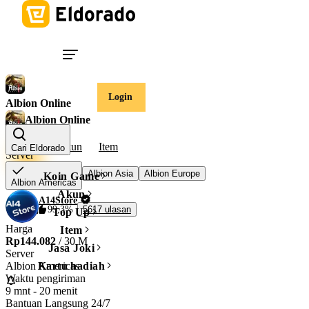
Login
Albion Online
Albion Online
Silver
Akun
Item
Cari Eldorado
Server
Albion Asia
Albion Europe
Koin Game
Albion Americas
Akun
A14Store
99,3%
5617 ulasan
Top Up
Harga
Item
Rp144.082
/ 30 M
Jasa Joki
Server
Albion Americas
Kartu hadiah
Waktu pengiriman
9 mnt
-
20 menit
Bantuan Langsung 24/7