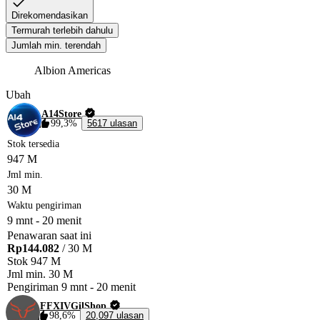
Direkomendasikan
Termurah terlebih dahulu
Jumlah min. terendah
Albion Americas
Ubah
A14Store
99,3%
5617 ulasan
Stok tersedia
947 M
Jml min.
30 M
Waktu pengiriman
9 mnt
-
20 menit
Penawaran saat ini
Rp144.082
/ 30 M
Stok
947 M
Jml min.
30 M
Pengiriman
9 mnt
-
20 menit
FFXIVGilShop
98,6%
20,097 ulasan