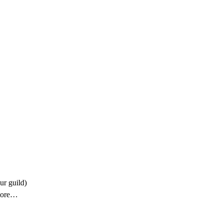
r guild)

ore
