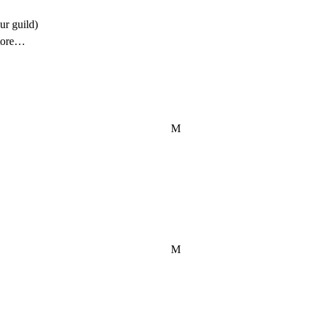
r guild)

ore

M
M