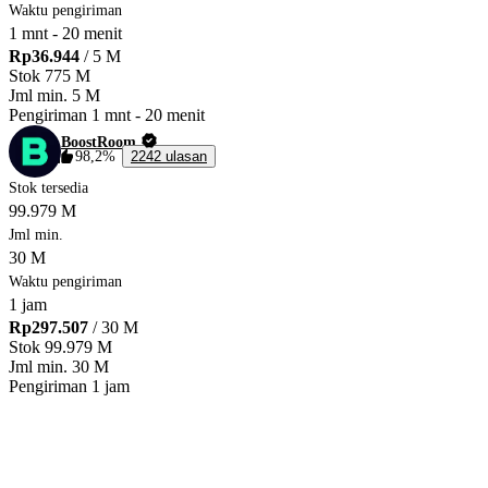
Waktu pengiriman
1 mnt
-
20 menit
Rp36.944
/ 5 M
Stok
775 M
Jml min.
5 M
Pengiriman
1 mnt
-
20 menit
BoostRoom
98,2%
2242 ulasan
Stok tersedia
99.979 M
Jml min.
30 M
Waktu pengiriman
1 jam
Rp297.507
/ 30 M
Stok
99.979 M
Jml min.
30 M
Pengiriman
1 jam