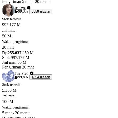
Pengiriman
5 mnt
-
20 menit
Ailieye
99,3%
6359 ulasan
Stok tersedia
997.177 M
Jml min.
50 M
Waktu pengiriman
20 mnt
Rp255.837
/ 50 M
Stok
997.177 M
Jml min.
50 M
Pengiriman
20 mnt
Juvixted
99,8%
1854 ulasan
Stok tersedia
5.380 M
Jml min.
100 M
Waktu pengiriman
5 mnt
-
20 menit