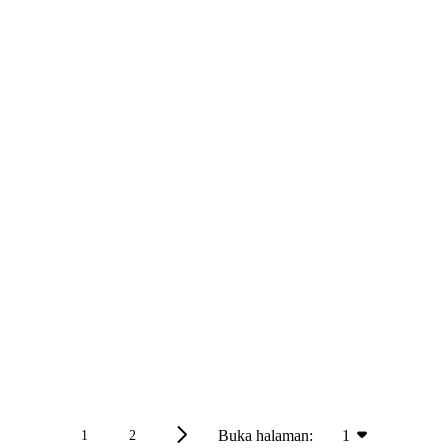
Buka halaman:
1
1
2