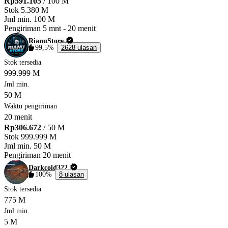
Rp591.105
/ 100 M
Stok
5.380 M
Jml min.
100 M
Pengiriman
5 mnt
-
20 menit
RianuStore
99,5%
2628 ulasan
Stok tersedia
999.999 M
Jml min.
50 M
Waktu pengiriman
20 menit
Rp306.672
/ 50 M
Stok
999.999 M
Jml min.
50 M
Pengiriman
20 menit
Darkcold322
100%
8 ulasan
Stok tersedia
775 M
Jml min.
5 M