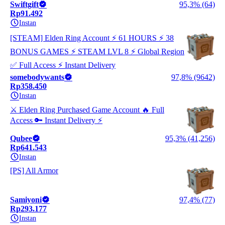
Swiftgift
95,3% (64)
Rp91.492
Instan
[STEAM] Elden Ring Account ⚡ 61 HOURS ⚡ 38
BONUS GAMES ⚡ STEAM LVL 8 ⚡ Global Region
✅ Full Access ⚡ Instant Delivery
somebodywants
97,8% (9642)
Rp358.450
Instan
⚔️ Elden Ring Purchased Game Account 🔥 Full
Access 🔑 Instant Delivery ⚡
Qubee
95,3% (41,256)
Rp641.543
Instan
[PS] All Armor
Samiyoni
97,4% (77)
Rp293.177
Instan