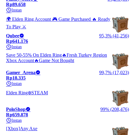
Rp89.658
Instan
🌍 Elden Ring Account 🎮 Game Purchased 🔥 Ready
To Play ⚔️
Qubee
95,3% (41,256)
Rp641.176
Instan
Save 50-55% On Elden Ring🔥Fresh Turkey Region
Xbox Account🔥Game Not Bought
Gamer_Arena
99,7% (17,023)
Rp18.335
Instan
Elden Ring❄️STEAM
PoloShop
99% (208,476)
Rp659.878
Instan
[Xbox]Any Axe