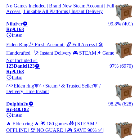
No Games Included | Brand New Steam Account | Full
Access | Linkable All Platforms | Instant Delivery
NiluFer
99,8% (401)
Rp9.168
Instan
Elden Ring🎉 Fresh Account | 🔓 Full Access | 🛠️
Handcrafted | 🚀 Instant Delivery 🎮 STEAM📌 Game
Not Included ✅
123Daniel123
97% (6970)
Rp9.168
Instan
^💚Elden ring💚^ / Steam / & Trusted Seller💚 /
Delivery Time Instant
Dolphin2u
98,2% (628)
Rp348.182
Instan
🔥 Elden ring 🔥 🎁 180 games 🎁 | STEAM /
OFFLINE | 💯 NO GUARD | 🎮 SAVE 90% ✅ |