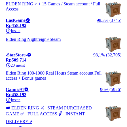
ELDEN RING > + 15 Games / Steam account / Full
Access
LastGame
98,3% (3745)
Rp458.192
Instan
Elden Ring Nightreign⭐️Steam
-StarStore-
98,1% (32,705)
Rp509.714
20 menit
Elden Ring 100-1000 Real Hours Steam account Full
access + Bonus games
Gannic91
96% (5926)
Rp458.192
Instan
👑 ELDEN RING ⚔️ | STEAM PURCHASED
GAME ✅ | FULL ACCESS 🔓 | INSTANT
DELIVERY ⚡