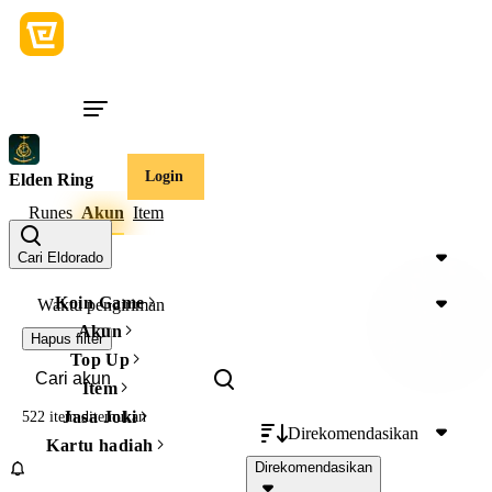
Login
Elden Ring
Runes
Akun
Item
Harga
Cari Eldorado
Koin Game
Waktu pengiriman
Akun
Hapus filter
Top Up
Item
Jasa Joki
522 item
ditemukan
Direkomendasikan
Kartu hadiah
Direkomendasikan