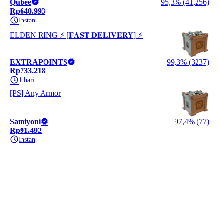
Qubee
95,3% (41,256)
Rp640.993
Instan
ELDEN RING ⚡️ [𝐅𝐀𝐒𝐓 𝐃𝐄𝐋𝐈𝐕𝐄𝐑𝐘] ⚡️
EXTRAPOINTS
99,3% (3237)
Rp733.218
1 hari
[PS] Any Armor
Samiyoni
97,4% (77)
Rp91.492
Instan