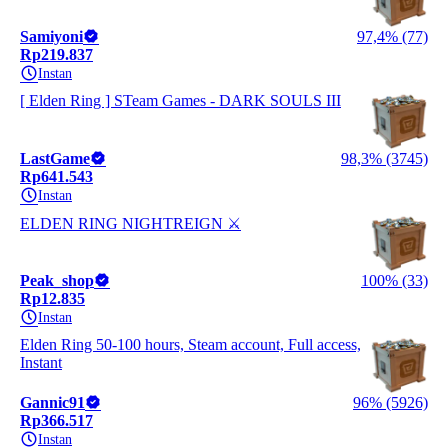
Samiyoni
97,4% (77)
Rp219.837
Instan
[ Elden Ring ] STeam Games - DARK SOULS III
LastGame
98,3% (3745)
Rp641.543
Instan
ELDEN RING NIGHTREIGN ⚔️
Peak_shop
100% (33)
Rp12.835
Instan
Elden Ring 50-100 hours, Steam account, Full access,
Instant
Gannic91
96% (5926)
Rp366.517
Instan