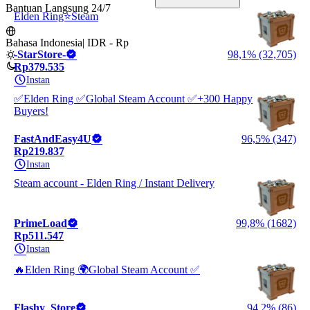
Bantuan Langsung 24/7
Elden Ring⭐️Steam
Bahasa Indonesia
|
IDR - Rp
-StarStore-
98,1% (32,705)
Rp379.535
Instan
✅Elden Ring ✅Global Steam Account ✅+300 Happy
Buyers!
FastAndEasy4U
96,5% (347)
Rp219.837
Instan
Steam account - Elden Ring / Instant Delivery
PrimeLoad
99,8% (1682)
Rp511.547
Instan
🔥Elden Ring 🌍Global Steam Account ✅
Flashy_Store
94,2% (86)