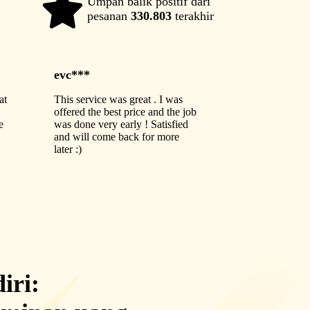
Umpan balik positif dari
98%
pesanan
330.803
terakhir
evc***
at
This service was great . I was
offered the best price and the job
e
was done very early ! Satisfied
and will come back for more
later :)
iri: