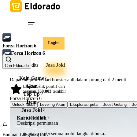
Login
Forza Horizon 6
Forza Horizon 6
Akun
Credits
Jasa Joki
Cari Eldorado
Koin Game
Dapatkan promo dari booster ahli dalam kurang dari
2 menit
Akun
Umpan balik positif dari
98%
pesanan
330.803
terakhir
Top Up
Forza Horizon 6
Item
Unlock Mobil
Leveling Akun
Eksplorasi peta
Boost Gelang
Bo
Jasa Joki
Unlock Mobil
Kartu hadiah
Deskripsi permintaan
Bantuan Langsung 24/7