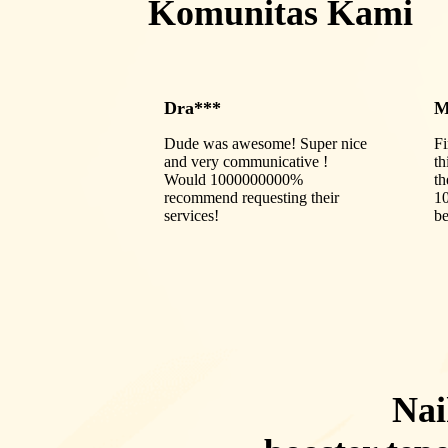
Komunitas Kami
Dra***
M
Dude was awesome! Super nice
Fi
and very communicative !
th
Would 1000000000%
th
recommend requesting their
1
services!
be
Nai