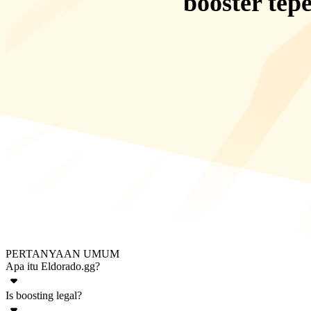
booster tep
PERTANYAAN UMUM
Apa itu Eldorado.gg?
Is boosting legal?
Eldorado.gg adalah pasar daring yang menawarkan beragam barang d