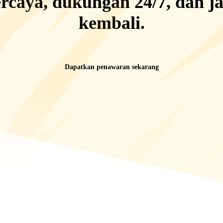
ercaya, dukungan 24/7,
dan
j
kembali
.
Dapatkan penawaran sekarang
alam game—mata uang, akun, item, jasa joki, dan top up. Eldorado 