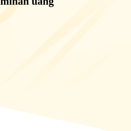
aminan uang
mendukung banyak game populer, di mana Anda dapat membeli dan