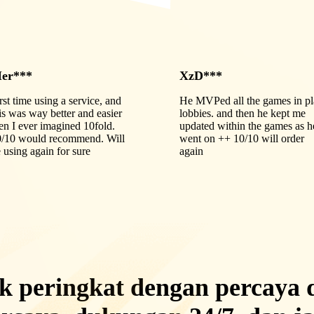
er***
XzD***
rst time using a service, and
He MVPed all the games in pl
is was way better and easier
lobbies. and then he kept me
en I ever imagined 10fold.
updated within the games as h
0/10 would recommend. Will
went on ++ 10/10 will order
 using again for sure
again
k peringkat dengan percaya d