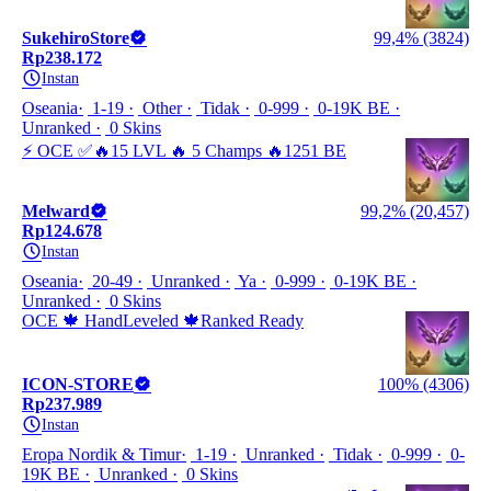
SukehiroStore
99,4% (3824)
Rp238.172
Instan
Oseania
1-19
Other
Tidak
0-999
0-19K BE
Unranked
0 Skins
⚡ OCE ✅🔥15 LVL 🔥 5 Champs 🔥1251 BE
Melward
99,2% (20,457)
Rp124.678
Instan
Oseania
20-49
Unranked
Ya
0-999
0-19K BE
Unranked
0 Skins
OCE 🍁 HandLeveled 🍁Ranked Ready
ICON-STORE
100% (4306)
Rp237.989
Instan
Eropa Nordik & Timur
1-19
Unranked
Tidak
0-999
0-
19K BE
Unranked
0 Skins