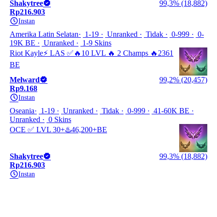
Shakytree
99,3% (18,882)
Rp216.903
Instan
Amerika Latin Selatan
1-19
Unranked
Tidak
0-999
0-
19K BE
Unranked
1-9 Skins
Riot Kayle⚡ LAS ✅🔥10 LVL 🔥 2 Champs 🔥2361
BE
Melward
99,2% (20,457)
Rp9.168
Instan
Oseania
1-19
Unranked
Tidak
0-999
41-60K BE
Unranked
0 Skins
OCE ✅ LVL 30+♨️46,200+BE
Shakytree
99,3% (18,882)
Rp216.903
Instan