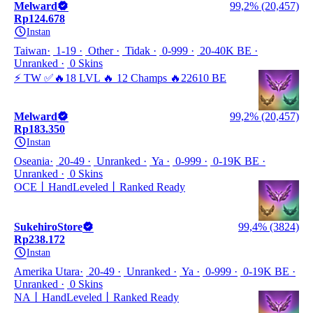
Melward
99,2% (20,457)
Rp124.678
Instan
Taiwan
1-19
Other
Tidak
0-999
20-40K BE
Unranked
0 Skins
⚡ TW ✅🔥18 LVL 🔥 12 Champs 🔥22610 BE
Melward
99,2% (20,457)
Rp183.350
Instan
Oseania
20-49
Unranked
Ya
0-999
0-19K BE
Unranked
0 Skins
OCE丨HandLeveled丨Ranked Ready
SukehiroStore
99,4% (3824)
Rp238.172
Instan
Amerika Utara
20-49
Unranked
Ya
0-999
0-19K BE
Unranked
0 Skins
NA丨HandLeveled丨Ranked Ready