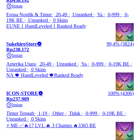
Rp458.192
Instan
Eropa Nordik & Timur
20-49
Unranked
Ya
0-999
0-
19K BE
Unranked
0 Skins
EUNE丨HandLeveled丨Ranked Ready
SukehiroStore
99,4% (3824)
Rp238.172
Instan
Amerika Utara
20-49
Unranked
Ya
0-999
0-19K BE
Unranked
0 Skins
NA 🍁 HandLeveled 🍁Ranked Ready
ICON-STORE
100% (4306)
Rp237.989
Instan
Timur Tengah
1-19
Other
Tidak
0-999
0-19K BE
Unranked
0 Skins
⚡ ME ✅🔥17 LVL 🔥 3 Champs 🔥3365 BE