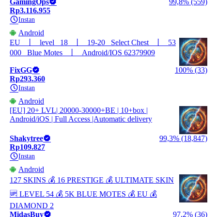
GamingOps
99,8% (559)
Rp3.116.955
Instan
Android
EU⠀丨⠀level⠀18⠀丨⠀19-20⠀Select Chest⠀丨⠀53
000⠀Blue Motes⠀丨⠀Android/IOS 62379909
FixGG
100% (33)
Rp293.360
Instan
Android
[EU] 20+ LVL| 20000-30000+BE | 10+box |
Android/iOS | Full Access |Automatic delivery
Shakytree
99,3% (18,847)
Rp109.827
Instan
Android
127 SKINS 💰 16 PRESTIGE 💰 ULTIMATE SKIN
🆙 LEVEL 54 💰 5K BLUE MOTES 💰 EU 💰
DIAMOND 2
MidasBuy
97,2% (36)