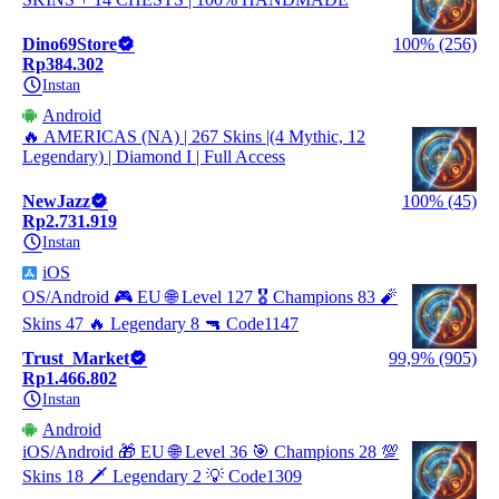
Dino69Store
100% (256)
Rp384.302
Instan
Android
🔥 AMERICAS (NA) | 267 Skins |(4 Mythic, 12
Legendary) | Diamond I | Full Access
NewJazz
100% (45)
Rp2.731.919
Instan
iOS
OS/Android 🎮 EU 🌐 Level 127 🎖️ Champions 83 🧨
Skins 47 🔥 Legendary 8 🔫 Code1147
Trust_Market
99,9% (905)
Rp1.466.802
Instan
Android
iOS/Android 🎁 EU 🌐 Level 36 🎯 Champions 28 💯
Skins 18 🗡️ Legendary 2 💡 Code1309