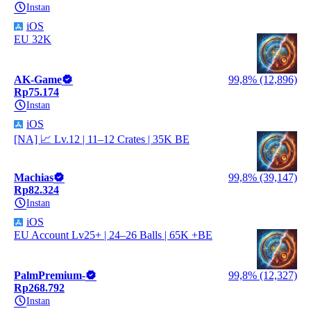
Instan
iOS
EU 32K
AK-Game
99,8% (12,896)
Rp75.174
Instan
iOS
[NA] 📈 Lv.12 | 11–12 Crates | 35K BE
Machias
99,8% (39,147)
Rp82.324
Instan
iOS
EU Account Lv25+ | 24–26 Balls | 65K +BE
PalmPremium-
99,8% (12,327)
Rp268.792
Instan