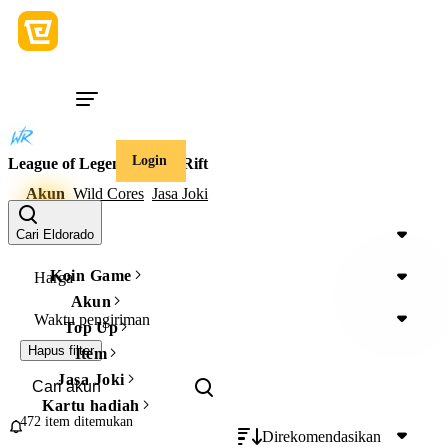
Login
League of Legends: Wild Rift
Akun
Wild Cores
Jasa Joki
Device
Cari Eldorado
Koin Game
Harga
Akun
Waktu pengiriman
Top Up
Hapus filter
Item
Jasa Joki
Kartu hadiah
472 item
ditemukan
Direkomendasikan