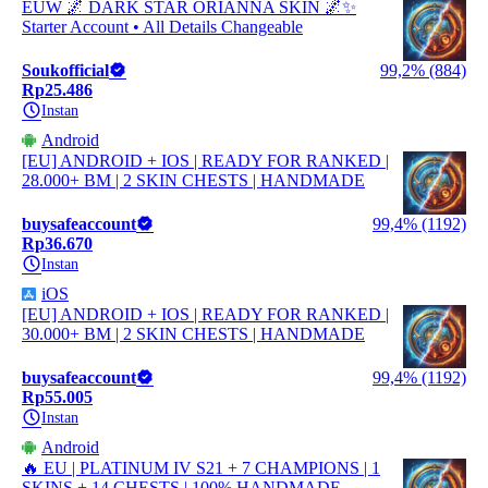
EUW 🌌 DARK STAR ORIANNA SKIN 🌌✨
Starter Account • All Details Changeable
Soukofficial
99,2% (884)
Rp25.486
Instan
Android
[EU] ANDROID + IOS | READY FOR RANKED |
28.000+ BM | 2 SKIN CHESTS | HANDMADE
buysafeaccount
99,4% (1192)
Rp36.670
Instan
iOS
[EU] ANDROID + IOS | READY FOR RANKED |
30.000+ BM | 2 SKIN CHESTS | HANDMADE
buysafeaccount
99,4% (1192)
Rp55.005
Instan
Android
🔥 EU | PLATINUM IV S21 + 7 CHAMPIONS | 1
SKINS + 14 CHESTS | 100% HANDMADE