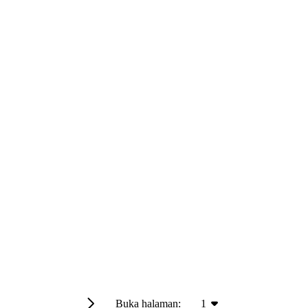
Buka halaman:
1