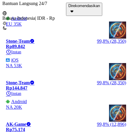
Bantuan Langsung 24/7
Direkomendasikan
Bahasa Indonesia
|
IDR - Rp
Android
EU 35K
Stone-Team
99,8% (28,350)
Rp89.842
Instan
iOS
NA 53K
Stone-Team
99,8% (28,350)
Rp144.847
Instan
Android
NA 20K
AK-Game
99,8% (12,896)
Rp75.174