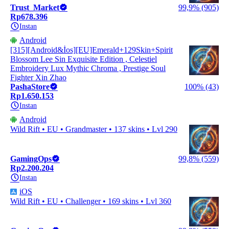
Trust_Market
99,9% (905)
Rp678.396
Instan
Android
[315][Android&İos][EU]Emerald+129Skin+Spirit
Blossom Lee Sin Exquisite Edition , Celestiel
Embroidery Lux Mythic Chroma , Prestige Soul
Fighter Xin Zhao
PashaStore
100% (43)
Rp1.650.153
Instan
Android
Wild Rift • EU • Grandmaster • 137 skins • Lvl 290
GamingOps
99,8% (559)
Rp2.200.204
Instan
iOS
Wild Rift • EU • Challenger • 169 skins • Lvl 360