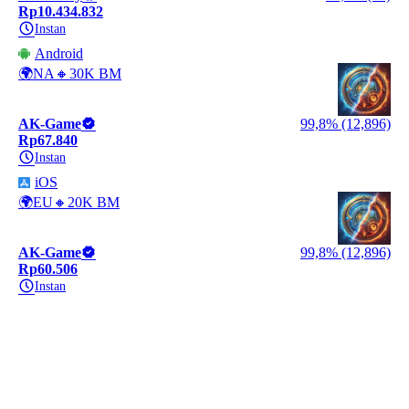
Rp10.434.832
Instan
Android
🌍NA🔸30K BM
AK-Game
99,8% (12,896)
Rp67.840
Instan
iOS
🌍EU🔸20K BM
AK-Game
99,8% (12,896)
Rp60.506
Instan