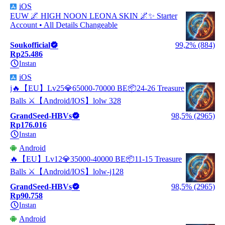
iOS
EUW 🌌 HIGH NOON LEONA SKIN 🌌✨ Starter
Account • All Details Changeable
Soukofficial
99,2% (884)
Rp25.486
Instan
iOS
j🔥【EU】Lv25💎65000-70000 BE📦24-26 Treasure
Balls ⚔️【Android/IOS】lolw 328
GrandSeed-HBVs
98,5% (2965)
Rp176.016
Instan
Android
🔥【EU】Lv12💎35000-40000 BE📦11-15 Treasure
Balls ⚔️【Android/IOS】lolw-j128
GrandSeed-HBVs
98,5% (2965)
Rp90.758
Instan
Android