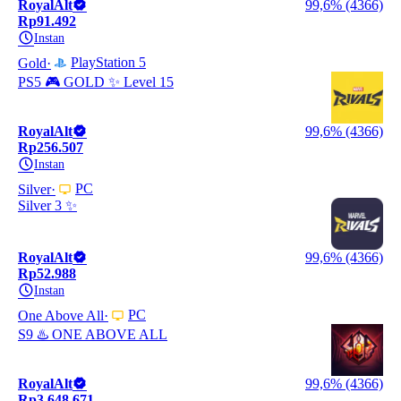
RoyalAlt
99,6% (4366)
Rp91.492
Instan
PlayStation 5
Gold
PS5 🎮 GOLD ✨ Level 15
RoyalAlt
99,6% (4366)
Rp256.507
Instan
PC
Silver
Silver 3 ✨
RoyalAlt
99,6% (4366)
Rp52.988
Instan
PC
One Above All
S9 ♨️ ONE ABOVE ALL
RoyalAlt
99,6% (4366)
Rp3.648.671