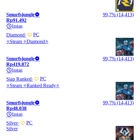
Smurfsjungle
99,7% (14,413)
Rp91.492
Instan
PC
Diamond
⭐️Steam ⭐️Diamond⭐️
Smurfsjungle
99,7% (14,413)
Rp419.872
Instan
PC
Siap Ranked
⭐️Steam ⭐️Ranked Ready⭐️
Smurfsjungle
99,7% (14,413)
Rp48.038
Instan
PC
Silver
Silver