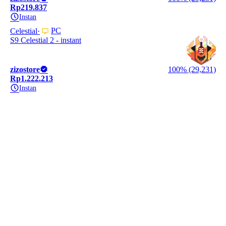
Rp219.837
Instan
PC
Celestial
S9 Celestial 2 - instant
zizostore
100% (29,231)
Rp1.222.213
Instan