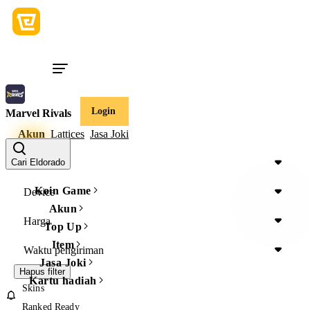
Login
Marvel Rivals
Akun
Lattices
Jasa Joki
Rank
Cari Eldorado
Koin Game
Device
Akun
Harga
Top Up
Item
Waktu pengiriman
Jasa Joki
Hapus filter
Kartu hadiah
Skins
Ranked Ready