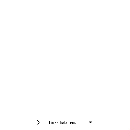
Buka halaman:
1