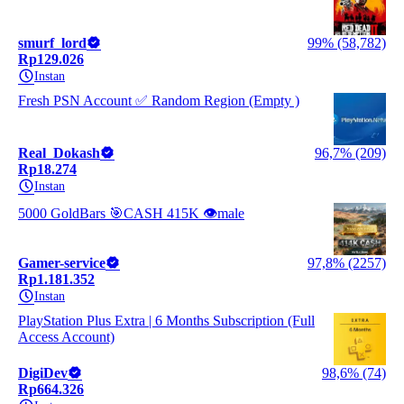
smurf_lord
99% (58,782)
Rp129.026
Instan
Fresh PSN Account ✅ Random Region (Empty )
Real_Dokash
96,7% (209)
Rp18.274
Instan
5000 GoldBars 🎯CASH 415K 👁️male
Gamer-service
97,8% (2257)
Rp1.181.352
Instan
PlayStation Plus Extra | 6 Months Subscription (Full
Access Account)
DigiDev
98,6% (74)
Rp664.326