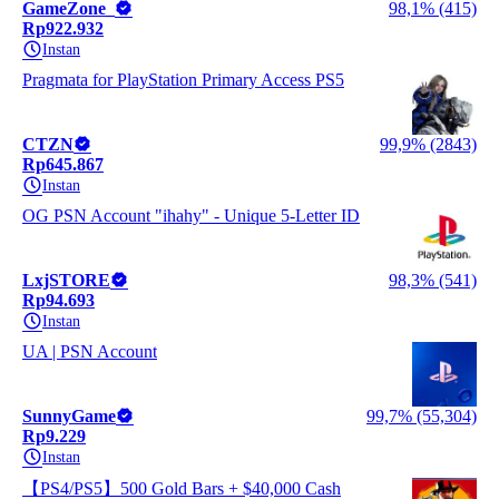
GameZone_
98,1% (415)
Rp922.932
Instan
Pragmata for PlayStation Primary Access PS5
CTZN
99,9% (2843)
Rp645.867
Instan
OG PSN Account "ihahy" - Unique 5-Letter ID
LxjSTORE
98,3% (541)
Rp94.693
Instan
UA | PSN Account
SunnyGame
99,7% (55,304)
Rp9.229
Instan
【PS4/PS5】500 Gold Bars + $40,000 Cash