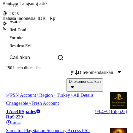
Bantuan Langsung 24/7
GTA
2K26
Bahasa Indonesia
|
IDR - Rp
Avatar
Red Dead
Fortnite
Resident Evil
1901 item
ditemukan
Direkomendasikan
Direkomendasikan
✅PSN Account⭐Region - Turkey⭐All Details
Changeable⭐Fresh Account
TAceOfSpades
99,4% (166,622)
Rp9.229
Instan
Saros for PlayStation Secondary Access PS5