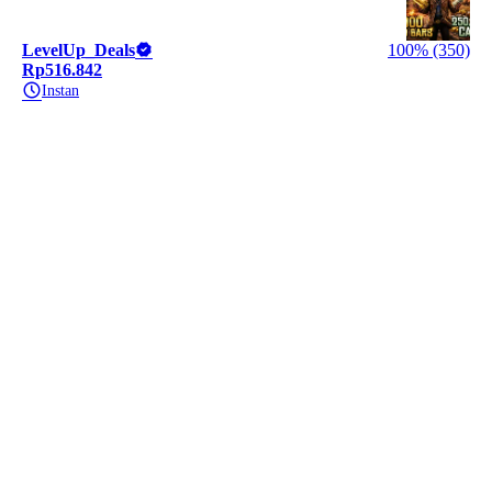
LevelUp_Deals
100% (350)
Rp516.842
Instan