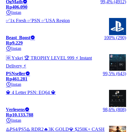
OgMath
99,4% (4912)
Rp406.090
Instan
✅1x Fresh ✅PSN ✅USA Region
Beast_Boost
100% (290)
Rp9.229
Instan
🆔 Yxkej 🏆 TROPHY LEVEL 999 ⚡ Instant
Delivery ⚡
PSNseller
99,5% (643)
Rp461.281
Instan
🔱 4 Letter PSN: EQ64 🔱
Verlesens
98,6% (808)
Rp10.133.788
Instan
♨️PS4/PS5♨️ RDR2🔥3K GOLD💎 $250K+ CASH