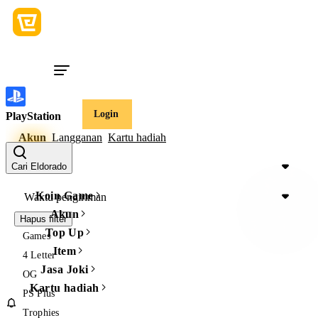
Login
PlayStation
Akun
Langganan
Kartu hadiah
Harga
Cari Eldorado
Koin Game
Waktu pengiriman
Akun
Hapus filter
Top Up
Games
Item
4 Letter
Jasa Joki
OG
Kartu hadiah
PS Plus
Trophies