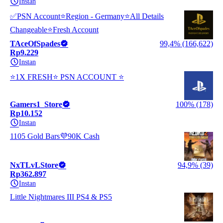
Instan
✅PSN Account⭐Region - Germany⭐All Details
Changeable⭐Fresh Account
TAceOfSpades
99,4% (166,622)
Rp9.229
Instan
⭐1X FRESH⭐ PSN ACCOUNT ⭐
Gamers1_Store
100% (178)
Rp10.152
Instan
1105 Gold Bars💜90K Cash
NxTLvLStore
94,9% (39)
Rp362.897
Instan
Little Nightmares III PS4 & PS5