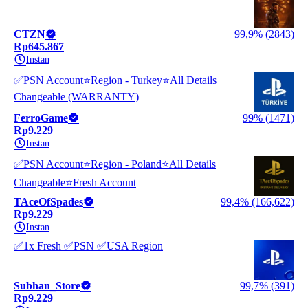
CTZN
99,9% (2843)
Rp645.867
Instan
✅PSN Account⭐Region - Turkey⭐All Details
Changeable (WARRANTY)
FerroGame
99% (1471)
Rp9.229
Instan
✅PSN Account⭐Region - Poland⭐All Details
Changeable⭐Fresh Account
TAceOfSpades
99,4% (166,622)
Rp9.229
Instan
✅1x Fresh ✅PSN ✅USA Region
Subhan_Store
99,7% (391)
Rp9.229