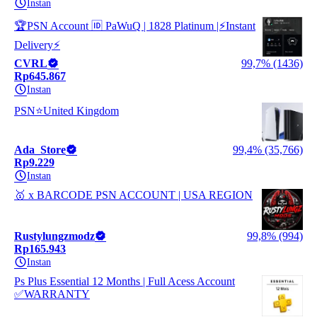
Instan
🏆PSN Account 🆔 PaWuQ | 1828 Platinum |⚡Instant
Delivery⚡
CVRL
99,7% (1436)
Rp645.867
Instan
PSN⭐United Kingdom
Ada_Store
99,4% (35,766)
Rp9.229
Instan
🥇 x BARCODE PSN ACCOUNT | USA REGION
Rustylungzmodz
99,8% (994)
Rp165.943
Instan
Ps Plus Essential 12 Months | Full Acess Account
✅WARRANTY