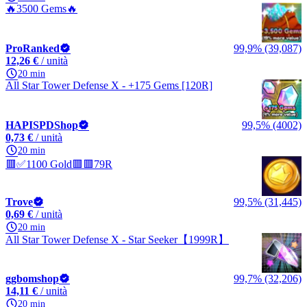
🔥3500 Gems🔥
ProRanked
99,9% (39,087)
12,26 €
/ unità
20 min
All Star Tower Defense X - +175 Gems [120R]
HAPISPDShop
99,5% (4002)
0,73 €
/ unità
20 min
🟥✅1100 Gold🟥🟥79R
Trove
99,5% (31,445)
0,69 €
/ unità
20 min
All Star Tower Defense X - Star Seeker【1999R】
ggbomshop
99,7% (32,206)
14,11 €
/ unità
20 min