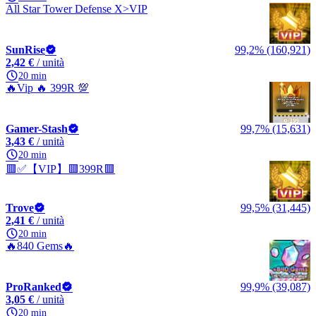
All Star Tower Defense X>VIP
SunRise
99,2% (160,921)
2,42 €
/ unità
20 min
🔥Vip 🔥 399R 💯
Gamer-Stash
99,7% (15,631)
3,43 €
/ unità
20 min
🟥✅【VIP】🟥399R🟥
Trove
99,5% (31,445)
2,41 €
/ unità
20 min
🔥840 Gems🔥
ProRanked
99,9% (39,087)
3,05 €
/ unità
20 min