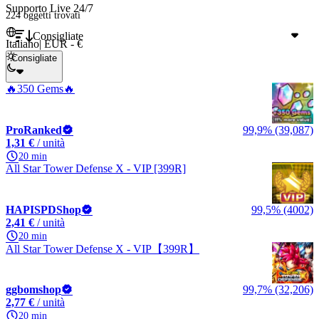
Supporto Live 24/7
224 oggetti
trovati
Consigliate
Italiano
|
EUR - €
Consigliate
🔥350 Gems🔥
ProRanked
99,9% (39,087)
1,31 €
/ unità
20 min
All Star Tower Defense X - VIP [399R]
HAPISPDShop
99,5% (4002)
2,41 €
/ unità
20 min
All Star Tower Defense X - VIP【399R】
ggbomshop
99,7% (32,206)
2,77 €
/ unità
20 min