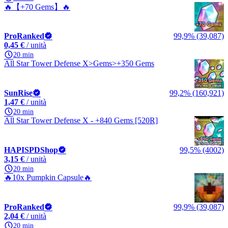
🔥【+70 Gems】🔥
ProRanked
99,9% (39,087)
0,45 €
/ unità
20 min
All Star Tower Defense X>Gems>+350 Gems
SunRise
99,2% (160,921)
1,47 €
/ unità
20 min
All Star Tower Defense X - +840 Gems [520R]
HAPISPDShop
99,5% (4002)
3,15 €
/ unità
20 min
🔥10x Pumpkin Capsule🔥
ProRanked
99,9% (39,087)
2,04 €
/ unità
20 min