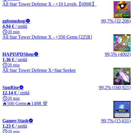
All Star Tower Defense X - +10 Levels【699R】
ggbomshop
99,7% (32,206)
4,94 €
/ unità
20 min
All Star Tower Defense X - +350 Gems [225R]
HAPISPDShop
99,5% (4002)
1,36 €
/ unità
20 min
All Star Tower Defense X>Star Seeker
SunRise
99,2% (160,921)
12,14 €
/ unità
20 min
🔥500 Gems🔥149R 💯
Gamer-Stash
99,7% (15,631)
1,23 €
/ unità
20 min