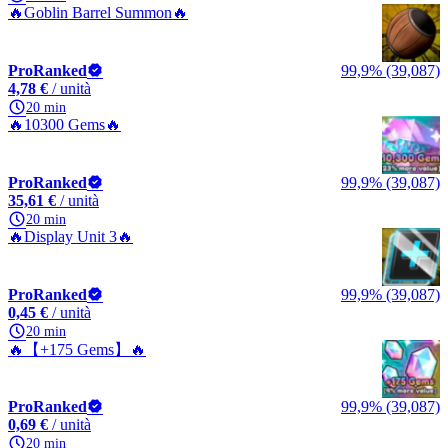
🔥Goblin Barrel Summon🔥
ProRanked
99,9% (39,087)
4,78 €
/ unità
20 min
🔥10300 Gems🔥
ProRanked
99,9% (39,087)
35,61 €
/ unità
20 min
🔥Display Unit 3🔥
ProRanked
99,9% (39,087)
0,45 €
/ unità
20 min
🔥【+175 Gems】🔥
ProRanked
99,9% (39,087)
0,69 €
/ unità
20 min