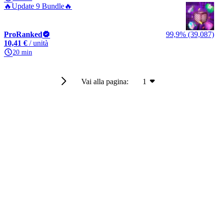
🔥Update 9 Bundle🔥
ProRanked
99,9% (39,087)
10,41 €
/ unità
20 min
Vai alla pagina:
1