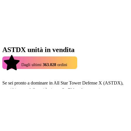
ASTDX unità in vendita
4.9
Dagli ultimi
363.028
ordini
Se sei pronto a dominare in All Star Tower Defense X (ASTDX),
avrai bisogno delle unità giuste. Su Eldorado.gg puoi trovare
un’ampia selezione di ASTDX unità in vendita da venditori
verificati e affidabili. Queste unità potenti ti aiuteranno a progredire
più velocemente e ad affrontare i livelli più difficili con facilità. Che
tu stia cercando eroi rari o unità meta specifiche, troverai tutto ciò di
cui hai bisogno a prezzi competitivi. Dì addio al farming infinito e