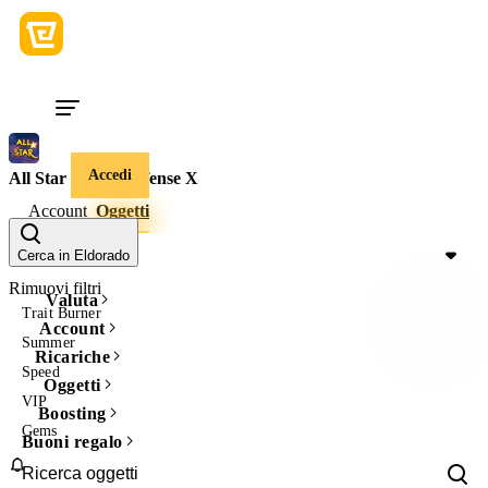
Accedi
All Star Tower Defense X
Account
Oggetti
Prezzo
Cerca in Eldorado
Rimuovi filtri
Valuta
Trait Burner
Account
Summer
Ricariche
Speed
Oggetti
VIP
Boosting
Gems
Buoni regalo