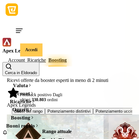
Accedi
Apex Legends
Account
Ricariche
Boosting
Cerca in Eldorado
Ricevi offerte da booster esperti in meno di
2 minuti
Valuta
Account
98%
Feedback positivo Dagli
ultimi
330.803
ordini
Ricariche
Apex Legends
Oggetti
Boost del rango
Potenziamento distintivi
Potenziamento uccision
Boosting
Buoni regalo
Rango attuale