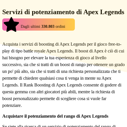
debba ricevere ciò che hai ordinato e, se ciò non avviene, la
No, le richieste personalizzate sono destinate esclusivamente ai
consegna viene considerata non andata a buon fine e hai diritto a un
Servizi di potenziamento di Apex Legends
servizi di boosting. Altri prodotti, come account o oggetti, devono
rimborso.
essere acquistati nelle rispettive categorie di prodotto.
4.9
Dagli ultimi
330.803
ordini
Acquista i servizi di boosting di Apex Legends per il gioco free-to-
play di tipo battle royale Apex Legends. Il boost di Apex è ciò di cui
hai bisogno per elevare la tua esperienza di gioco al livello
successivo, sia che si tratti di un boost di rango per ottenere un grado
un po' più alto, sia che si tratti di una richiesta personalizzata che ti
permette di chiedere qualsiasi cosa ti venga in mente su Apex
Legends. Il Rank Boosting di Apex Legends consente di godere di
questa gemma con altri giocatori più abili, mentre la richiesta di
boost personalizzato permette di scegliere cosa si vuole far
potenziare.
Acquistare il potenziamento del rango di Apex Legends
Se siete alla ricerca di un servizio di potenziamento del rango di