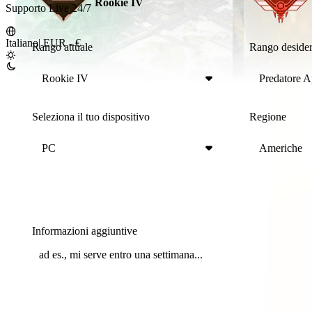
Rookie IV
Supporto Live 24/7
Italiano
|
EUR - €
Rango attuale
Rango desider
Rookie IV
Predatore 
Seleziona il tuo dispositivo
Regione
PC
Americhe
Informazioni aggiuntive