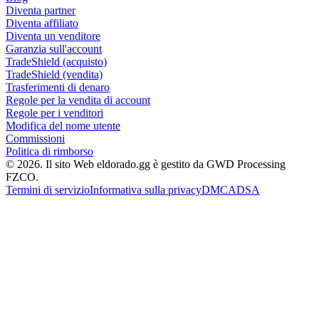
Diventa partner
Diventa affiliato
Diventa un venditore
Garanzia sull'account
TradeShield (acquisto)
TradeShield (vendita)
Trasferimenti di denaro
Regole per la vendita di account
Regole per i venditori
Modifica del nome utente
Commissioni
Politica di rimborso
© 2026. Il sito Web eldorado.gg è gestito da GWD Processing
FZCO.
Termini di servizio
Informativa sulla privacy
DMCA
DSA