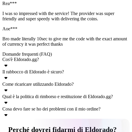
Rea***
I was so impressed with the service! The provider was super
friendly and super speedy with delivering the coins.
Aoe***
Bro made literally 10sec to give me the code with the exact amount
of currency it was perfect thanks
Domande frequenti (FAQ)
Cos'è Eldorado.gg?
Il rabbocco di Eldorado è sicuro?
Eldorado.gg è un marketplace online che offre un'ampia varietà di
prodotti per videogiochi: valuta, account, oggetti, servizi di boosting
Come ricaricare utilizzando Eldorado?
Sì, le ricariche per qualsiasi gioco elencato su Eldorado.gg sono
e ricariche. Eldorado supporta numerosi giochi popolari, dove è
completamente sicure. Ciò è garantito da TradeShield™, il nostro
possibile acquistare e vendere prodotti e servizi con denaro reale.
Qual è la politica di rimborso e restituzione di Eldorado.gg?
Ricaricare il conto utilizzando Eldorado.gg è molto semplice.
sistema di sicurezza personalizzato per proteggere sia gli acquirenti
Seguite questi passaggi e il vostro conto sarà ricaricato con valuta
che i venditori dalle frodi. Tuttavia, per garantire la massima
Cosa devo fare se ho dei problemi con il mio ordine?
Eldorado.gg offre un rimborso nel caso in cui l'articolo non venga
premium in-game in pochi minuti:
sicurezza di tutte le transazioni, si prega di seguire attentamente le
consegnato o non corrisponda alla descrizione. Gli acquirenti
istruzioni di consegna del venditore e il metodo scelto.
(Opzionale)
Selezionare il server, la regione e il
Ogni volta che viene creato un ordine, si apre una finestra di chat tra
possono richiedere un rimborso accedendo alla pagina dell'ordine e
Perché dovrei fidarmi di Eldorado?