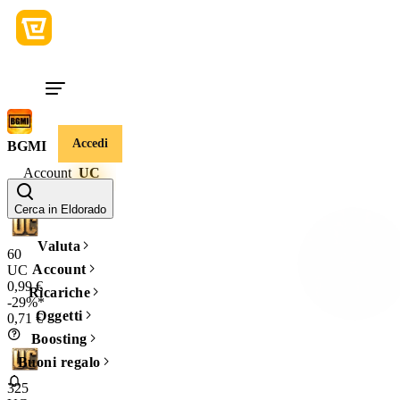
Accedi
BGMI
Account
UC
Quantità
Cerca in Eldorado
Valuta
60
Account
UC
0,99 €
Ricariche
-29%*
Oggetti
0,71 €
Boosting
Buoni regalo
325