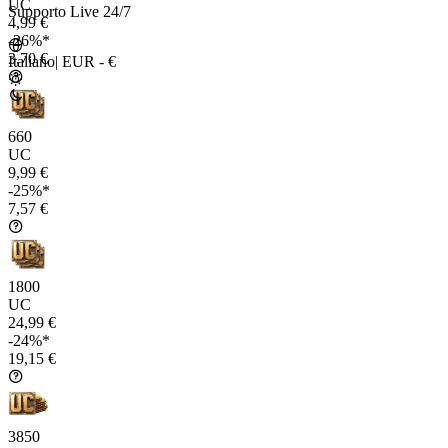
UC
Supporto Live 24/7
4,99 €
-26%*
3,70 €
Italiano
|
EUR - €
660
UC
9,99 €
-25%*
7,57 €
1800
UC
24,99 €
-24%*
19,15 €
3850