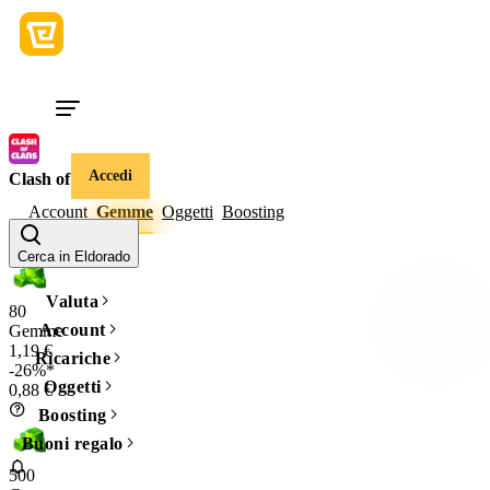
Accedi
Clash of Clans
Account
Gemme
Oggetti
Boosting
Quantità
Cerca in Eldorado
Valuta
80
Account
Gemme
1,19 €
Ricariche
-26%*
Oggetti
0,88 €
Boosting
Buoni regalo
500