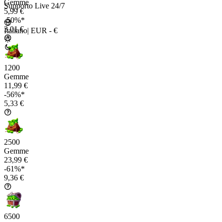
Gemme
Supporto Live 24/7
5,99 €
-50%*
3,01 €
Italiano
|
EUR - €
1200
Gemme
11,99 €
-56%*
5,33 €
2500
Gemme
23,99 €
-61%*
9,36 €
6500