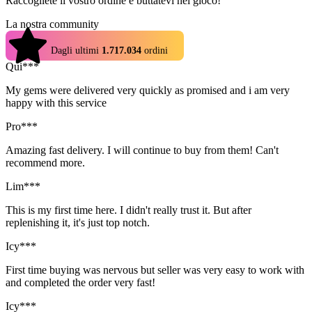
Raccogliete il vostro ordine e buttatevi nel gioco!
La nostra community
4.9
Dagli ultimi
1.717.034
ordini
Qui***
My gems were delivered very quickly as promised and i am very
happy with this service
Pro***
Amazing fast delivery. I will continue to buy from them! Can't
recommend more.
Lim***
This is my first time here. I didn't really trust it. But after
replenishing it, it's just top notch.
Icy***
First time buying was nervous but seller was very easy to work with
and completed the order very fast!
Icy***