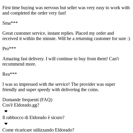
First time buying was nervous but seller was very easy to work with
and completed the order very fast!
Sma***
Great customer service, instant replies. Placed my order and
received it within the minute. Will be a returning customer for sure :)
Pro***
Amazing fast delivery. I will continue to buy from them! Can't
recommend more.
Rea***
I was so impressed with the service! The provider was super
friendly and super speedy with delivering the coins.
Domande frequenti (FAQ)
Cos'è Eldorado.gg?
Il rabbocco di Eldorado è sicuro?
Eldorado.gg è un marketplace online che offre un'ampia varietà di
prodotti per videogiochi: valuta, account, oggetti, servizi di boosting
Come ricaricare utilizzando Eldorado?