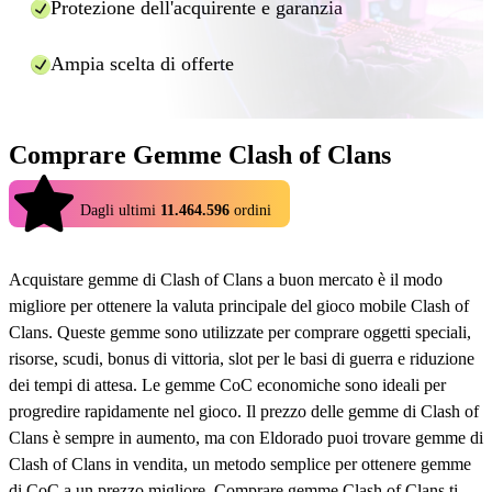
Protezione dell'acquirente e garanzia
direttamente nella finestra di chat, quindi non chiudetela
durante l'elaborazione dell'ordine.
Ampia scelta di offerte
E questo è tutto! Utilizzando Eldorado.gg potrete usufruire di
ricariche più economiche per molti giochi in modo rapido e sicuro.
Comprare Gemme Clash of Clans
4.9
Dagli ultimi
11.464.596
ordini
Acquistare gemme di Clash of Clans a buon mercato è il modo
migliore per ottenere la valuta principale del gioco mobile Clash of
Clans. Queste gemme sono utilizzate per comprare oggetti speciali,
risorse, scudi, bonus di vittoria, slot per le basi di guerra e riduzione
dei tempi di attesa. Le gemme CoC economiche sono ideali per
progredire rapidamente nel gioco. Il prezzo delle gemme di Clash of
Clans è sempre in aumento, ma con Eldorado puoi trovare gemme di
Clash of Clans in vendita, un metodo semplice per ottenere gemme
di CoC a un prezzo migliore. Comprare gemme Clash of Clans ti