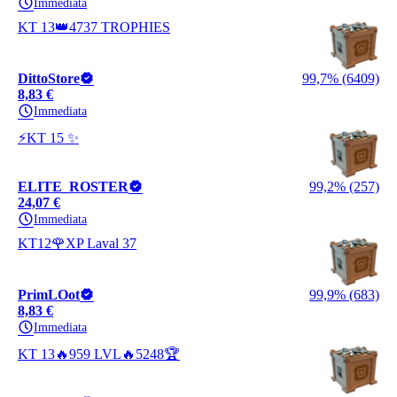
Immediata
KT 13👑4737 TROPHIES
DittoStore
99,7% (6409)
8,83 €
Immediata
⚡KT 15 ✨
ELITE_ROSTER
99,2% (257)
24,07 €
Immediata
KT12🌹XP Laval 37
PrimLOot
99,9% (683)
8,83 €
Immediata
KT 13🔥959 LVL🔥5248🏆