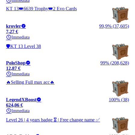
Immediata
KT 13👑6639 Trophy👑2 Evo Cards
krovler
99,9% (37,605)
7,27 €
Immediata
🛡️KT 13 Level 38
PoloShop
99% (208,628)
12,87 €
Immediata
🔥Selling Full max acc🔥
LegendXBoost
100% (38)
624,06 €
Immediata
Level 26 | 4 years badge 🎖️ | Free change name ✅