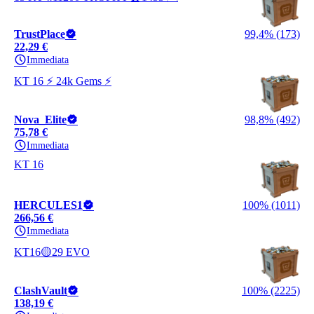
TrustPlace
99,4% (173)
22,29 €
Immediata
KT 16 ⚡ 24k Gems ⚡
Nova_Elite
98,8% (492)
75,78 €
Immediata
KT 16
HERCULES1
100% (1011)
266,56 €
Immediata
KT16🟡29 EVO
ClashVault
100% (2225)
138,19 €