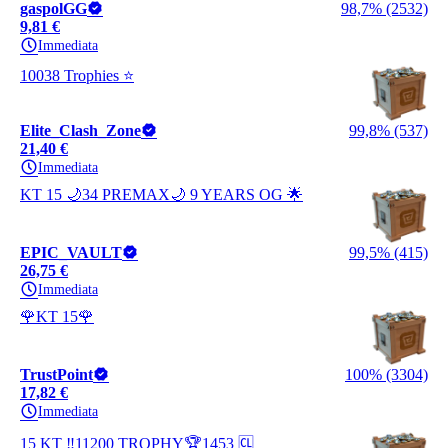
gaspolGG
98,7% (2532)
9,81 €
Immediata
10038 Trophies ⭐
Elite_Clash_Zone
99,8% (537)
21,40 €
Immediata
KT 15 🌙34 PREMAX🌙 9 YEARS OG 🌟
EPIC_VAULT
99,5% (415)
26,75 €
Immediata
🌹KT 15🌹
TrustPoint
100% (3304)
17,82 €
Immediata
15 KT ‼️11200 TROPHY🏆1453 🆑