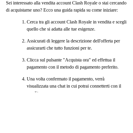
Sei interessato alla vendita account Clash Royale o stai cercando
di acquistarne uno? Ecco una guida rapida su come iniziare:
Cerca tra gli account Clash Royale in vendita e scegli
quello che si adatta alle tue esigenze.
Assicurati di leggere la descrizione dell'offerta per
assicurarti che tutto funzioni per te.
Clicca sul pulsante "Acquista ora" ed effettua il
pagamento con il metodo di pagamento preferito.
Una volta confermato il pagamento, verrà
visualizzata una chat in cui potrai connetterti con il
venditore.
A seconda dei tempi di consegna, riceverai i dettagli
del tuo account Clash Royale entro il tempo
specificato (nella maggior parte dei casi è istantaneo).
Con i dati forniti, accedi al tuo nuovo account,