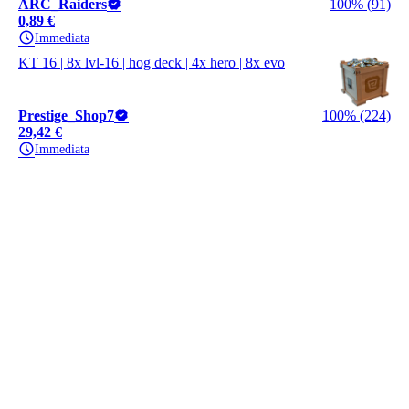
ARC_Raiders
100% (91)
0,89 €
Immediata
KT 16 | 8x lvl-16 | hog deck | 4x hero | 8x evo
Prestige_Shop7
100% (224)
29,42 €
Immediata