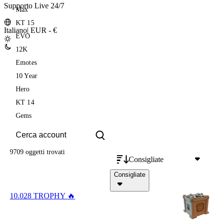
Supporto Live 24/7
Max
KT 15
Italiano
|
EUR - €
EVO
12K
Emotes
10 Year
Hero
KT 14
Gems
9709 oggetti
trovati
Consigliate
Consigliate
10.028 TROPHY 🔥