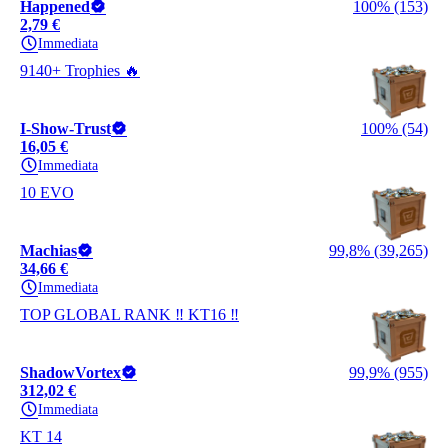
Happened
100% (153)
2,79 €
Immediata
9140+ Trophies 🔥
I-Show-Trust
100% (54)
16,05 €
Immediata
10 EVO
Machias
99,8% (39,265)
34,66 €
Immediata
TOP GLOBAL RANK ‼️ KT16 ‼️
ShadowVortex
99,9% (955)
312,02 €
Immediata
KT 14