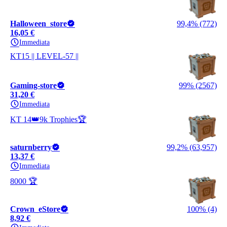
Halloween_store
99,4% (772)
16,05 €
Immediata
KT15 || LEVEL-57 ||
Gaming-store
99% (2567)
31,20 €
Immediata
KT 14👑9k Trophies🏆
saturnberry
99,2% (63,957)
13,37 €
Immediata
8000 🏆
Crown_eStore
100% (4)
8,92 €