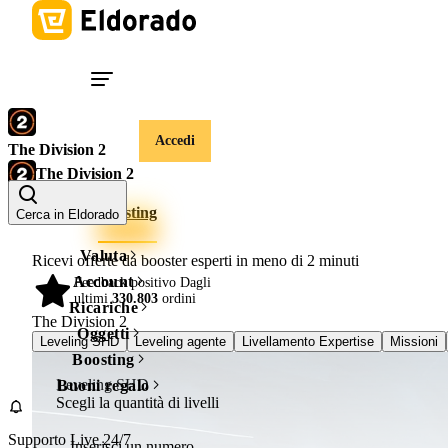
Accedi
The Division 2
The Division 2
Account
Boosting
Cerca in Eldorado
Valuta
Ricevi offerte da booster esperti in meno di
2 minuti
Account
Feedback positivo Dagli
98%
ultimi
330.803
ordini
Ricariche
The Division 2
Oggetti
Leveling SHD
Leveling agente
Livellamento Expertise
Missioni
Boosting
Leveling SHD
Buoni regalo
Scegli la quantità di livelli
Supporto Live 24/7