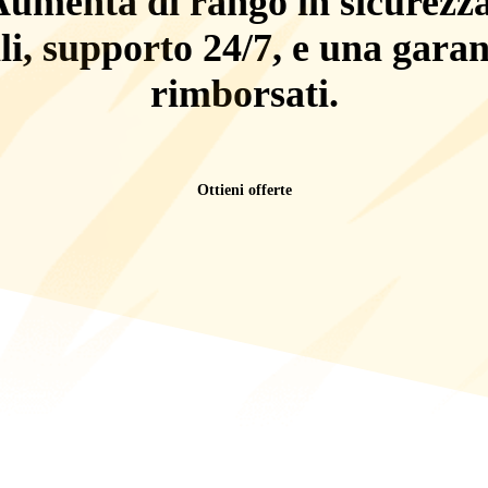
umenta di rango in sicurezz
li, supporto 24/7
, e una
garan
rimborsati
.
Ottieni offerte