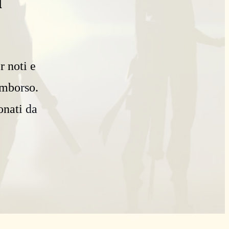
i
r noti e
imborso.
onati da