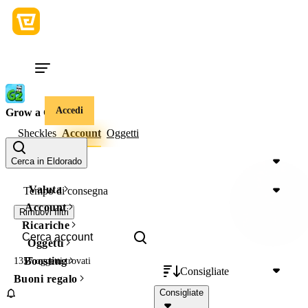
Accedi
Grow a Garden 2
Sheckles
Account
Oggetti
Prezzo
Cerca in Eldorado
Valuta
Tempo di consegna
Account
Rimuovi filtri
Ricariche
Oggetti
Boosting
1357 oggetti
trovati
Consigliate
Buoni regalo
Consigliate