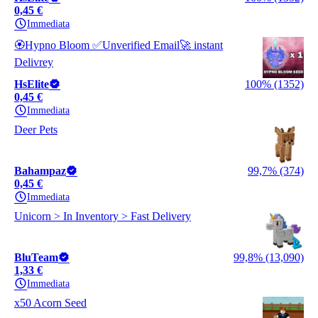
0,45 €
Immediata
🏵️Hypno Bloom ✅️Unverified Email🚀 instant
Delivrey
HsElite
100% (1352)
0,45 €
Immediata
Deer Pets
Bahampaz
99,7% (374)
0,45 €
Immediata
Unicorn > In Inventory > Fast Delivery
BluTeam
99,8% (13,090)
1,33 €
Immediata
x50 Acorn Seed