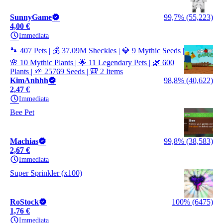
SunnyGame
99,7% (55,223)
4,00 €
Immediata
🐾 407 Pets | 💰 37.09M Sheckles | 💎 9 Mythic Seeds |
🌸 10 Mythic Plants | 🌟 11 Legendary Pets | 🌿 600
Plants | 🌱 25769 Seeds | 🎒 2 Items
KimAnhhh
98,8% (40,622)
2,47 €
Immediata
Bee Pet
Machias
99,8% (38,583)
2,67 €
Immediata
Super Sprinkler (x100)
RoStock
100% (6475)
1,76 €
Immediata