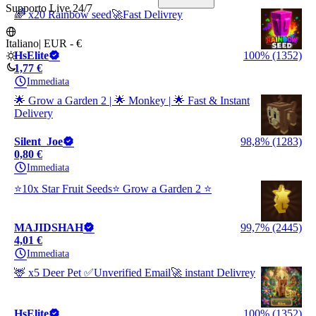
Supporto Live 24/7
🌈 x20 Rainbow seed🚀Fast Delivrey
Italiano
|
EUR - €
HsElite
100% (1352)
1,77 €
Immediata
🌟 Grow a Garden 2 | 🌟 Monkey | 🌟 Fast & Instant
Delivery
Silent_Joe
98,8% (1283)
0,80 €
Immediata
⭐10x Star Fruit Seeds⭐ Grow a Garden 2 ⭐
MAJIDSHAH
99,7% (2445)
4,01 €
Immediata
🦌 x5 Deer Pet ✅️Unverified Email🚀 instant Delivrey
HsElite
100% (1352)