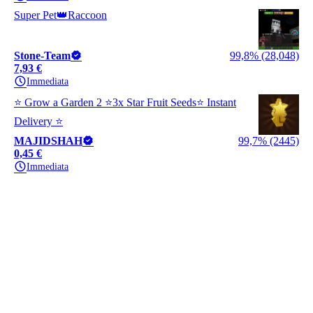
Super Pet👑Raccoon
Stone-Team
99,8% (28,048)
7,93 €
Immediata
⭐ Grow a Garden 2 ⭐3x Star Fruit Seeds⭐ Instant
Delivery ⭐
MAJIDSHAH
99,7% (2445)
0,45 €
Immediata