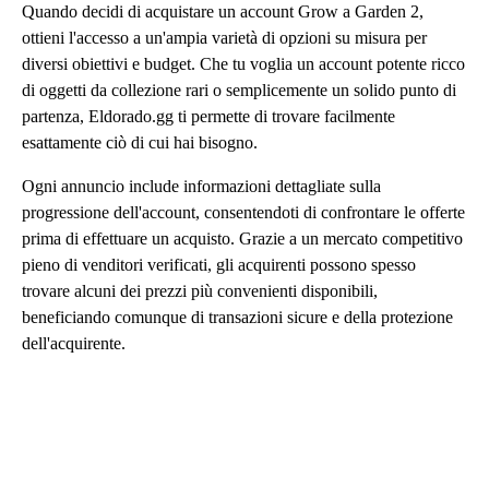
Quando decidi di acquistare un account Grow a Garden 2,
ottieni l'accesso a un'ampia varietà di opzioni su misura per
diversi obiettivi e budget. Che tu voglia un account potente ricco
di oggetti da collezione rari o semplicemente un solido punto di
partenza, Eldorado.gg ti permette di trovare facilmente
esattamente ciò di cui hai bisogno.
Ogni annuncio include informazioni dettagliate sulla
progressione dell'account, consentendoti di confrontare le offerte
prima di effettuare un acquisto. Grazie a un mercato competitivo
pieno di venditori verificati, gli acquirenti possono spesso
trovare alcuni dei prezzi più convenienti disponibili,
beneficiando comunque di transazioni sicure e della protezione
dell'acquirente.
L'acquisto di un account già avviato è anche un'ottima scelta per
i giocatori che tornano a giocare e vogliono recuperare
rapidamente il ritardo. Invece di ricostruire i progressi da zero,
puoi passare direttamente al gameplay avanzato e continuare a