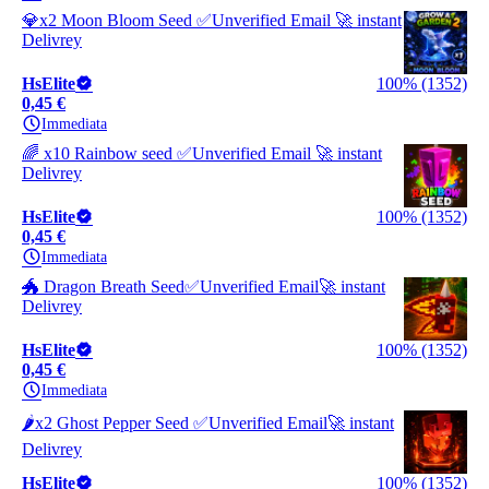
💎x2 Moon Bloom Seed ✅️Unverified Email 🚀 instant
Delivrey
HsElite
100% (1352)
0,45 €
Immediata
🌈 x10 Rainbow seed ✅️Unverified Email 🚀 instant
Delivrey
HsElite
100% (1352)
0,45 €
Immediata
🐲 Dragon Breath Seed✅️Unverified Email🚀 instant
Delivrey
HsElite
100% (1352)
0,45 €
Immediata
🌶️x2 Ghost Pepper Seed ✅️Unverified Email🚀 instant
Delivrey
HsElite
100% (1352)