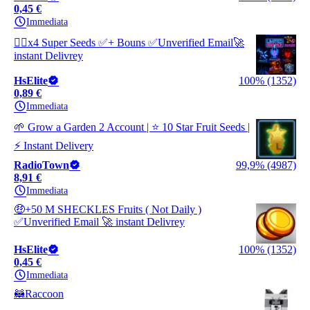
0,45 €
Immediata
❤️‍🔥x4 Super Seeds ✅️+ Bouns ✅️Unverified Email🚀
instant Delivrey
HsElite
100% (1352)
0,89 €
Immediata
🌱 Grow a Garden 2 Account | ⭐ 10 Star Fruit Seeds |
⚡ Instant Delivery
RadioTown
99,9% (4987)
8,91 €
Immediata
🤑+50 M SHECKLES Fruits ( Not Daily )
✅️Unverified Email 🚀 instant Delivrey
HsElite
100% (1352)
0,45 €
Immediata
🦝Raccoon