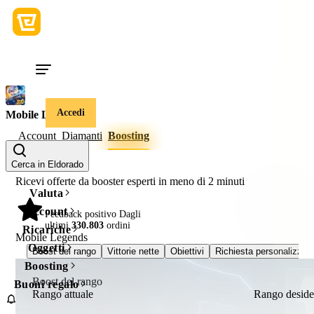
Accedi
Mobile Legends
Account
Diamanti
Boosting
Cerca in Eldorado
Ricevi offerte da booster esperti in meno di
2 minuti
Valuta
Account
98%
Feedback positivo Dagli
ultimi
330.803
ordini
Ricariche
Mobile Legends
Oggetti
Boost del rango
Vittorie nette
Obiettivi
Richiesta personalizzat
Boosting
Boost del rango
Buoni regalo
Rango attuale
Rango deside