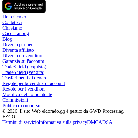
Help Center
Contattaci
Chi siamo
Caccia ai bug
Blog
Diventa partner
Diventa affiliato
Diventa un venditore
Garanzia sull'account
TradeShield (acquisto)
TradeShield (vendita)
Trasferimenti di denaro
Regole per la vendita di account
Regole per i venditori
Modifica del nome utente
Commissioni
Politica di rimborso
© 2026. Il sito Web eldorado.gg è gestito da GWD Processing
FZCO.
Termini di servizio
Informativa sulla privacy
DMCA
DSA