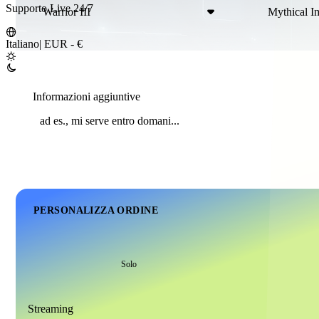
Supporto Live 24/7
Warrior III
Mythical I
Italiano
|
EUR - €
Informazioni aggiuntive
PERSONALIZZA ORDINE
Solo
Streaming