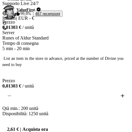
Supporto Live 24/7
ValueFirst
99,8%
467 recensioni
Italiano
|
EUR - €
Prezzo
0,01303 €
/ unità
Server
Runes of Aldur Standard
Tempo di consegna
5 min
-
20 min
 List an item in the store in advance, priced at the number of Divine you 
need to buy

Prezzo
0,01303 €
/ unità
Qtà min.:
200
unità
Disponibilità: 1250
unità
2,61 € | Acquista ora