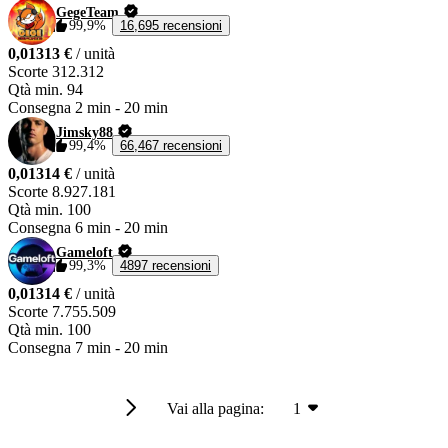
GegeTeam
99,9%
16,695 recensioni
0,01313 €
/ unità
Scorte
312.312
Qtà min.
94
Consegna
2 min
-
20 min
Jimsky88
99,4%
66,467 recensioni
0,01314 €
/ unità
Scorte
8.927.181
Qtà min.
100
Consegna
6 min
-
20 min
Gameloft
99,3%
4897 recensioni
0,01314 €
/ unità
Scorte
7.755.509
Qtà min.
100
Consegna
7 min
-
20 min
Vai alla pagina:
1