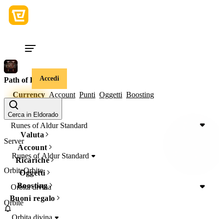
Accedi
Path of Exile 2
Currency
Account
Punti
Oggetti
Boosting
Server
Server
Cerca in Eldorado
Runes of Aldur Standard
Valuta
Server
Account
Runes of Aldur Standard
Ricariche
Orbite
Orbite
Oggetti
Boosting
Orbita divina
Buoni regalo
Orbite
Orbita divina