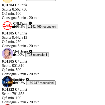
0,01304 €
/ unità
Scorte
8.562.736
Qtà min.
100
Consegna
3 min
-
20 min
CNLTeam
99,3%
1,141,469 recensioni
0,01305 €
/ unità
Scorte
9.442.813
Qtà min.
250
Consegna
5 min
-
20 min
Vivi_Store
100%
725 recensioni
0,01305 €
/ unità
Scorte
951.316
Qtà min.
500
Consegna
2 min
-
20 min
SunRise
99,2%
160,317 recensioni
0,01323 €
/ unità
Scorte
791.653
Qtà min.
100
Consegna
2 min
-
20 min