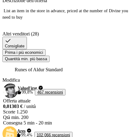
Descrizione dell'offerta
 List an item in the store in advance, priced at the number of Divine you 
need to buy

Altri venditori (28)
Consigliate
Prima i più economici
Quantità min. più bassa
Runes of Aldur Standard
Modifica
ValueFirst
99,8%
467 recensioni
Offerta attuale
0,01303 €
/ unità
Scorte
1.250
Qtà min.
200
Consegna
5 min
-
20 min
Ares
99,4%
102,066 recensioni