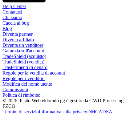
Help Center
Contattaci
Chi siamo
Caccia ai bug
Blog
Diventa partner
Diventa affiliato
Diventa un venditore
Garanzia sull'account
TradeShield (acquisto)
TradeShield (vendita)
Trasferimenti di denaro
Regole per la vendita di account
Regole per i venditori
Modifica del nome utente
Commissioni
Politica di rimborso
© 2026. Il sito Web eldorado.gg è gestito da GWD Processing
FZCO.
Termini di servizio
Informativa sulla privacy
DMCA
DSA