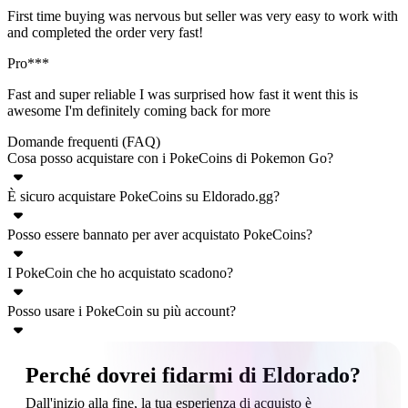
First time buying was nervous but seller was very easy to work with
and completed the order very fast!
Pro***
Fast and super reliable I was surprised how fast it went this is
awesome I'm definitely coming back for more
Domande frequenti (FAQ)
Cosa posso acquistare con i PokeCoins di Pokemon Go?
È sicuro acquistare PokeCoins su Eldorado.gg?
I PokeCoins sono la valuta premium utilizzata nel gioco Pokemon
Go per acquistare una vasta gamma di oggetti dal negozio in-game.
Posso essere bannato per aver acquistato PokeCoins?
La sicurezza del tuo account è la nostra priorità: collaboriamo
Tra questi vi sono oggetti essenziali come i Premium Raid Pass, gli
esclusivamente con venditori verificati che utilizzano metodi di
Incubatori e le Lucky Eggs, oltre a potenziamenti permanenti per la
I PokeCoin che ho acquistato scadono?
Assicurati di seguire le istruzioni del venditore. I ban sono
ricarica sicuri. Ogni acquisto su Eldorado.gg è inoltre protetto dalla
tua Item Bag e il Pokemon Storage.
estremamente rari, poiché diamo la priorità alla sicurezza
nostra garanzia TradeShield, che assicura transazioni sicure e
Posso usare i PokeCoin su più account?
No, le PokeCoins non hanno una data di scadenza. Una volta
dell'account durante l'intero processo.
affidabili.
accreditate sul tuo account di Pokémon GO, rimarranno lì per
I PokeCoins sono legati all'account Pokemon Go specifico per cui
sempre finché non deciderai di spenderle per acquistare oggetti nel
Perché dovrei fidarmi di Eldorado?
sono stati acquistati e non possono essere trasferiti o condivisi. Se
gioco.
Dall'inizio alla fine, la tua esperienza di acquisto è
hai bisogno di monete per più account, devi effettuare un ordine