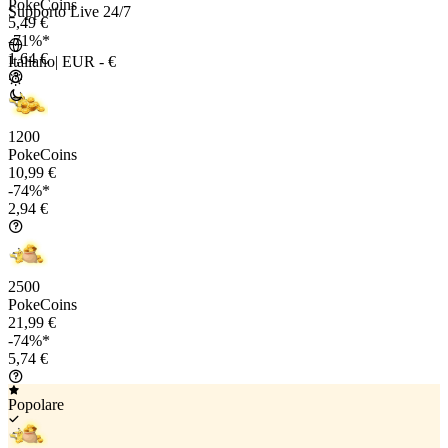
PokeCoins
Supporto Live 24/7
5,49 €
-71%*
1,64 €
Italiano
|
EUR - €
1200
PokeCoins
10,99 €
-74%*
2,94 €
2500
PokeCoins
21,99 €
-74%*
5,74 €
Popolare