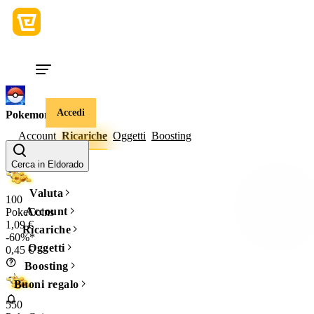
Accedi
Pokemon Go
Account
Ricariche
Oggetti
Boosting
Quantità
Cerca in Eldorado
Valuta
100
Account
PokeCoins
1,09 €
Ricariche
-60%*
Oggetti
0,45 €
Boosting
Buoni regalo
550