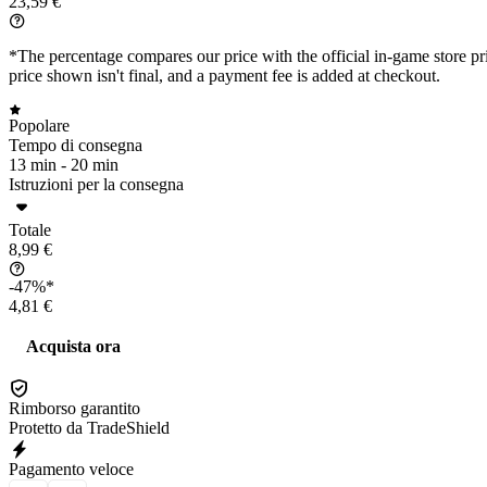
23,59 €
*The percentage compares our price with the official in-game store pri
price shown isn't final, and a payment fee is added at checkout.
Popolare
Tempo di consegna
13 min -
20 min
Istruzioni per la consegna
Totale
8,99 €
-47%*
4,81 €
Acquista ora
Rimborso garantito
Protetto da TradeShield
Pagamento veloce