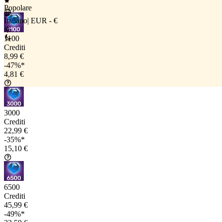
Popolare
Italiano
|
EUR - €
1100
Crediti
8,99 €
-47%*
4,81 €
3000
Crediti
22,99 €
-35%*
15,10 €
6500
Crediti
45,99 €
-49%*