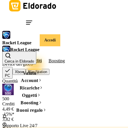
Accedi
Rocket League
Rocket League
Account
Crediti
Boosting
Cerca in Eldorado
Device del gioco
Xbox
PlayStation
Valuta
PC
Account
Quantità
Ricariche
Oggetti
500
Boosting
Crediti
4,49 €
Buoni regalo
-15%*
3,82 €
Supporto Live 24/7