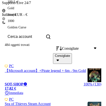
100 Lvl
Supporto Live 24/7
Gold
Italiano
|
EUR - €
Steam
1000
Golden Curse
484 oggetti
trovati
Consigliate
Consigliate
PC
【Microsoft account】+Pirate legend + 6m - 9m Gold
SOT-SHOP
100% (130)
17,82 €
Immediata
PC
Sea of Thieves Steam Account