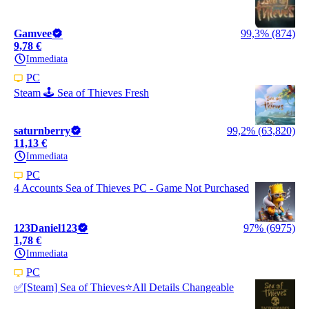
Gamvee
99,3% (874)
9,78 €
Immediata
PC
Steam 🕹️ Sea of Thieves Fresh
saturnberry
99,2% (63,820)
11,13 €
Immediata
PC
4 Accounts Sea of Thieves PC - Game Not Purchased
123Daniel123
97% (6975)
1,78 €
Immediata
PC
✅[Steam] Sea of Thieves⭐All Details Changeable