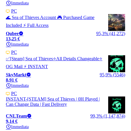
Immediata
PC
🌊 Sea of Thieves Account 🎮 Purchased Game
Included ⚡ Full Access
Qubee
95,3% (41,272)
13,25 €
Immediata
PC
✅[Steam] Sea of Thieves⭐All Details Changeable⭐
OG Mail ⚡ INSTANT
SkyMarkt
95,9% (5546)
8,91 €
Immediata
PC
INSTANT-[STEAM] Sea of Thieves | 0H Played |
Can Change Data | Fast Delivery
CNLTeam
99,3% (1,147,874)
9,14 €
Immediata