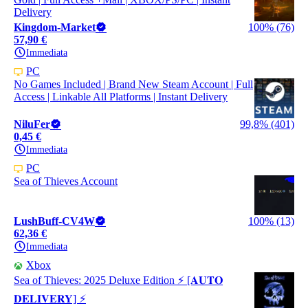
Delivery
Kingdom-Market
100% (76)
57,90 €
Immediata
PC
No Games Included | Brand New Steam Account | Full
Access | Linkable All Platforms | Instant Delivery
NiluFer
99,8% (401)
0,45 €
Immediata
PC
Sea of Thieves Account
LushBuff-CV4W
100% (13)
62,36 €
Immediata
Xbox
Sea of Thieves: 2025 Deluxe Edition ⚡️ [𝐀𝐔𝐓𝐎
𝐃𝐄𝐋𝐈𝐕𝐄𝐑𝐘] ⚡️