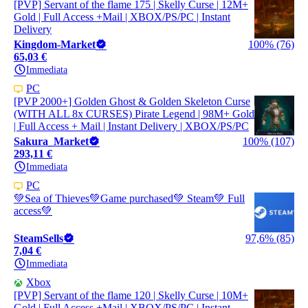
[PVP] Servant of the flame 175 | Skelly Curse | 12M+
Gold | Full Access +Mail | XBOX/PS/PC | Instant
Delivery
Kingdom-Market
100% (76)
65,03 €
Immediata
PC
[PVP 2000+] Golden Ghost & Golden Skeleton Curse
(WITH ALL 8x CURSES) Pirate Legend | 98M+ Gold
| Full Access + Mail | Instant Delivery | XBOX/PS/PC
Sakura_Market
100% (107)
293,11 €
Immediata
PC
💚Sea of Thieves💚Game purchased💚 Steam💚 Full
access💚
SteamSells
97,6% (85)
7,04 €
Immediata
Xbox
[PVP] Servant of the flame 120 | Skelly Curse | 10M+
Gold | Full Access +Mail | XBOX/PS/PC | Instant