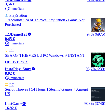
3,56 €
Immediata
PlayStation
1 Accounts Sea of Thieves PlayStation - Game Not
Purchased
123Daniel123
97% (6975)
0,45 €
Immediata
PC
SEA OF THIEVES 🏴‍☠️ PC Windows ⚡ INSTANT
DELIVERY ⚡
InstaPlay_Store
98,7% (239)
8,02 €
Immediata
PC
Sea of Thieves [ 54 Hours ] Steam / Games + Among
US
LastGame
98,3% (3746)
16,92 €