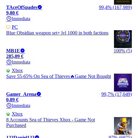
TAceOfSpades
99,4% (167,989)
9,80 €
Immediata
PC
Blue Obsidian weapon set+ lvl 1000 in both factions
MB1E
100% (5)
285,09 €
Immediata
Xbox
Save 55-65% On Sea of Thieves🔥Game Not Bought
Gamer_Arena
99,7% (17,049)
0,89 €
Immediata
Xbox
8 Accounts Sea of Thieves Xbox - Game Not
Purchased
123Daniel123
97% (6975)