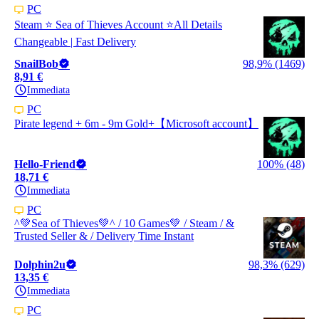
PC
Steam ⭐ Sea of Thieves Account ⭐All Details
Changeable | Fast Delivery
SnailBob
98,9% (1469)
8,91 €
Immediata
PC
Pirate legend + 6m - 9m Gold+【Microsoft account】
Hello-Friend
100% (48)
18,71 €
Immediata
PC
^💚Sea of Thieves💚^ / 10 Games💚 / Steam / &
Trusted Seller & / Delivery Time Instant
Dolphin2u
98,3% (629)
13,35 €
Immediata
PC