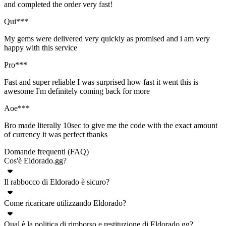
and completed the order very fast!
Qui***
My gems were delivered very quickly as promised and i am very
happy with this service
Pro***
Fast and super reliable I was surprised how fast it went this is
awesome I'm definitely coming back for more
Aoe***
Bro made literally 10sec to give me the code with the exact amount
of currency it was perfect thanks
Domande frequenti (FAQ)
Cos'è Eldorado.gg?
Il rabbocco di Eldorado è sicuro?
Eldorado.gg è un marketplace online che offre un'ampia varietà di
prodotti per videogiochi: valuta, account, oggetti, servizi di boosting
Come ricaricare utilizzando Eldorado?
Sì, le ricariche per qualsiasi gioco elencato su Eldorado.gg sono
e ricariche. Eldorado supporta numerosi giochi popolari, dove è
completamente sicure. Ciò è garantito da TradeShield™, il nostro
possibile acquistare e vendere prodotti e servizi con denaro reale.
Qual è la politica di rimborso e restituzione di Eldorado.gg?