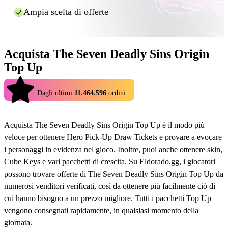
durante l'elaborazione dell'ordine.
Ampia scelta di offerte
E questo è tutto! Utilizzando Eldorado.gg potrete usufruire di
ricariche più economiche per molti giochi in modo rapido e sicuro.
Acquista The Seven Deadly Sins Origin
Top Up
4.9
Dagli ultimi
11.464.596
ordini
Acquista The Seven Deadly Sins Origin Top Up è il modo più
veloce per ottenere Hero Pick-Up Draw Tickets e provare a evocare
i personaggi in evidenza nel gioco. Inoltre, puoi anche ottenere skin,
Cube Keys e vari pacchetti di crescita. Su Eldorado.gg, i giocatori
possono trovare offerte di The Seven Deadly Sins Origin Top Up da
numerosi venditori verificati, così da ottenere più facilmente ciò di
cui hanno bisogno a un prezzo migliore. Tutti i pacchetti Top Up
vengono consegnati rapidamente, in qualsiasi momento della
giornata.