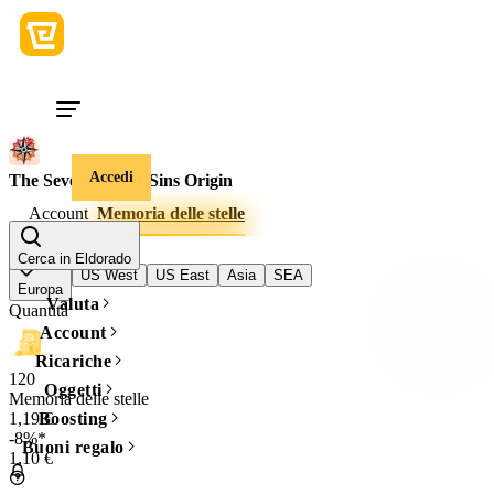
Accedi
The Seven Deadly Sins Origin
Account
Memoria delle stelle
Regione del gioco
Cerca in Eldorado
US West
US East
Asia
SEA
Europa
Valuta
Quantità
Account
Ricariche
120
Oggetti
Memoria delle stelle
1,19 €
Boosting
-8%*
Buoni regalo
1,10 €