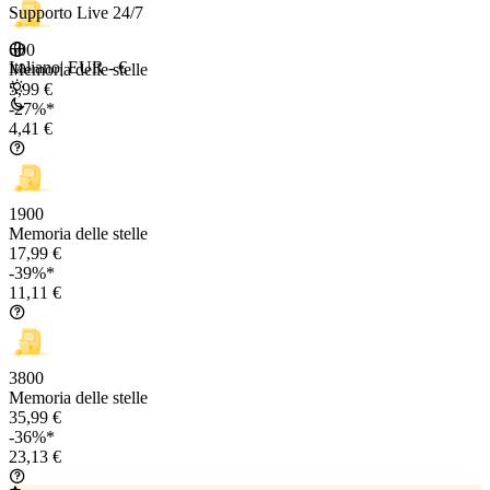
Supporto Live 24/7
600
Italiano
|
EUR - €
Memoria delle stelle
5,99 €
-27%*
4,41 €
1900
Memoria delle stelle
17,99 €
-39%*
11,11 €
3800
Memoria delle stelle
35,99 €
-36%*
23,13 €