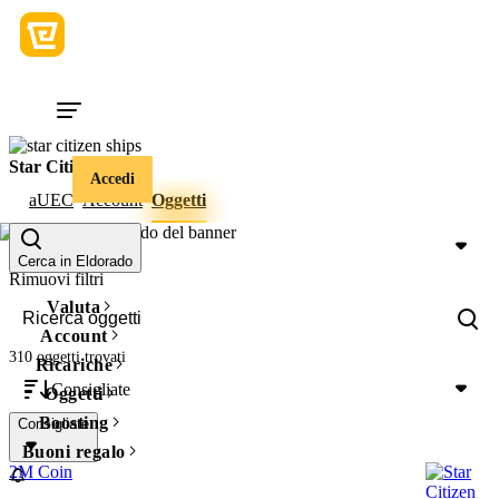
Star Citizen
Accedi
aUEC
Account
Oggetti
Prezzo
Cerca in Eldorado
Rimuovi filtri
Valuta
Account
310 oggetti
trovati
Ricariche
Consigliate
Oggetti
Boosting
Consigliate
Buoni regalo
2M Coin