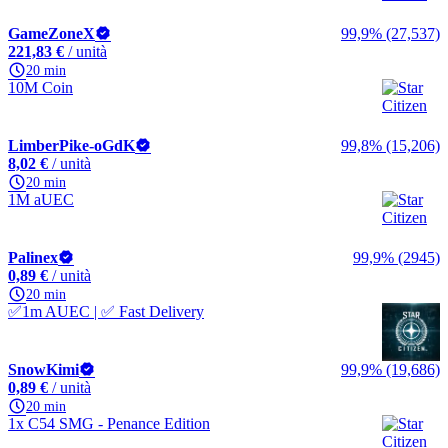
GameZoneX
99,9% (27,537)
221,83 €
/ unità
20 min
10M Coin
LimberPike-oGdK
99,8% (15,206)
8,02 €
/ unità
20 min
1M aUEC
Palinex
99,9% (2945)
0,89 €
/ unità
20 min
✅1m AUEC | ✅ Fast Delivery
SnowKimi
99,9% (19,686)
0,89 €
/ unità
20 min
1x C54 SMG - Penance Edition