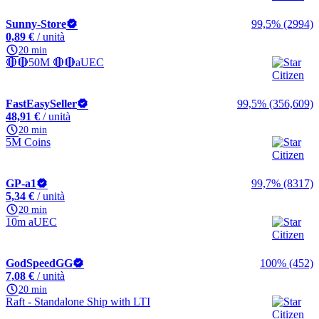
Sunny-Store
99,5% (2994)
0,89 €
/ unità
20 min
🔴🔴50M 🔴🔴aUEC
FastEasySeller
99,5% (356,609)
48,91 €
/ unità
20 min
5M Coins
GP-a1
99,7% (8317)
5,34 €
/ unità
20 min
10m aUEC
GodSpeedGG
100% (452)
7,08 €
/ unità
20 min
Raft - Standalone Ship with LTI