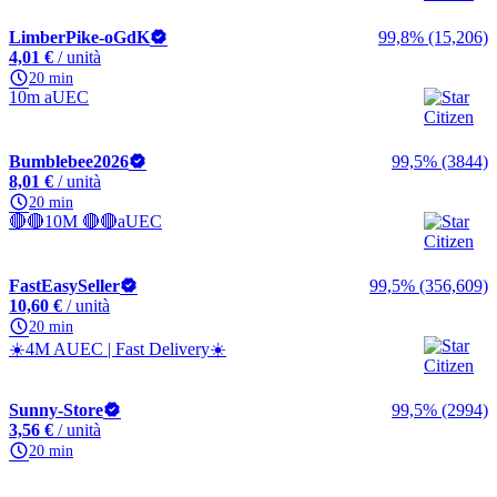
LimberPike-oGdK
99,8% (15,206)
4,01 €
/ unità
20 min
10m aUEC
Bumblebee2026
99,5% (3844)
8,01 €
/ unità
20 min
🔴🔴10M 🔴🔴aUEC
FastEasySeller
99,5% (356,609)
10,60 €
/ unità
20 min
☀️4M AUEC | Fast Delivery☀️
Sunny-Store
99,5% (2994)
3,56 €
/ unità
20 min