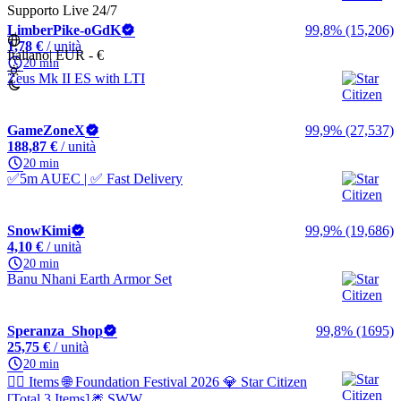
Supporto Live 24/7
LimberPike-oGdK
99,8% (15,206)
1,78 €
/ unità
Italiano
|
EUR - €
20 min
Zeus Mk II ES with LTI
GameZoneX
99,9% (27,537)
188,87 €
/ unità
20 min
✅5m AUEC | ✅ Fast Delivery
SnowKimi
99,9% (19,686)
4,10 €
/ unità
20 min
Banu Nhani Earth Armor Set
Speranza_Shop
99,8% (1695)
25,75 €
/ unità
20 min
🧙‍♂️ Items 🌐 Foundation Festival 2026 💎 Star Citizen
[Total 3 Items]🎆 SWW