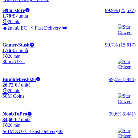
el9in_store
99,9% (25,577)
1,78 €
/ unità
20 min
🔥2m aUEC | ⚡ Fast Delivery 👑
Gamer-Stash
99,7% (15,617)
1,76 €
/ unità
20 min
30m aUEC
Bumblebee2026
99,5% (3844)
26,72 €
/ unità
20 min
50M Coins
NoobToPro
99,6% (8441)
34,66 €
/ unità
20 min
☀️1M AUEC | Fast Delivery☀️