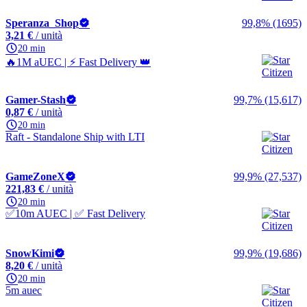
Speranza_Shop
99,8% (1695)
3,21 €
/ unità
20 min
🔥1M aUEC | ⚡ Fast Delivery 👑
Gamer-Stash
99,7% (15,617)
0,87 €
/ unità
20 min
Raft - Standalone Ship with LTI
GameZoneX
99,9% (27,537)
221,83 €
/ unità
20 min
✅10m AUEC | ✅ Fast Delivery
SnowKimi
99,9% (19,686)
8,20 €
/ unità
20 min
5m auec