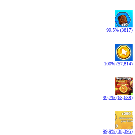
99,5% (3817)
100% (57,814)
99,7% (68,688)
99,9% (38,395)