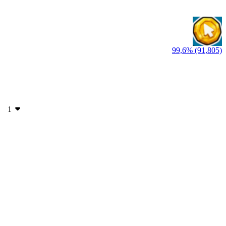
99,6% (91,805)
1