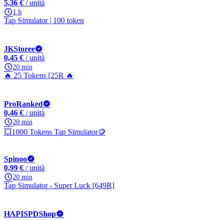
5,36 €
/ unità
1 h
Tap Simulator | 100 token
JKStoree
0,45 €
/ unità
20 min
🔥 25 Tokens [25R 🔥
ProRanked
0,46 €
/ unità
20 min
💥1000 Tokens Tap Simulator🪙
Spinoo
0,99 €
/ unità
20 min
Tap Simulator - Super Luck [649R]
HAPISPDShop