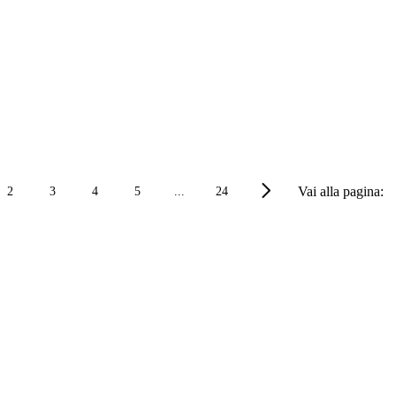
Vai alla pagina:
2
3
4
5
...
24