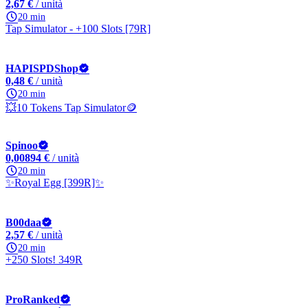
2,67 €
/ unità
20 min
Tap Simulator - +100 Slots [79R]
HAPISPDShop
0,48 €
/ unità
20 min
💥10 Tokens Tap Simulator🪙
Spinoo
0,00894 €
/ unità
20 min
✨Royal Egg [399R]✨
B00daa
2,57 €
/ unità
20 min
+250 Slots! 349R
ProRanked