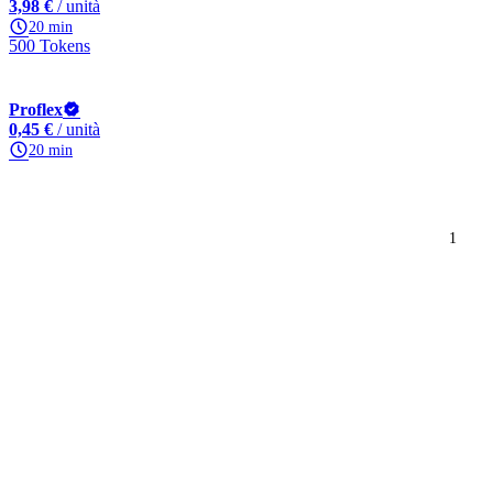
3,98 €
/ unità
20 min
500 Tokens
Proflex
0,45 €
/ unità
20 min
1