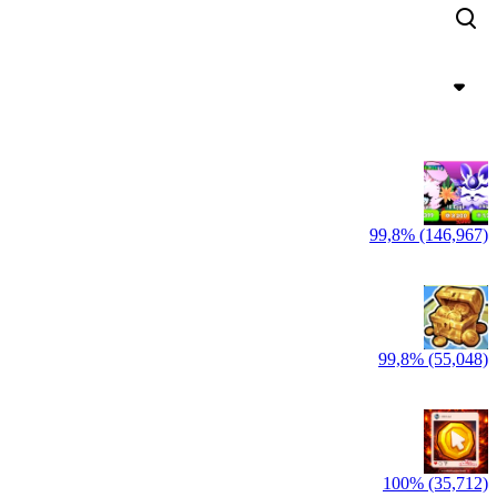
99,8% (146,967)
99,8% (55,048)
100% (35,712)