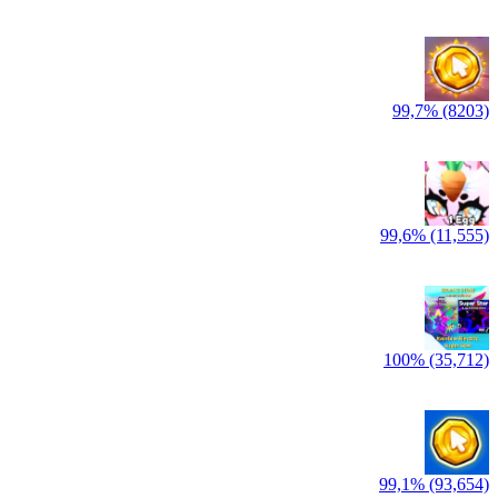
99,7% (8203)
99,6% (11,555)
100% (35,712)
99,1% (93,654)