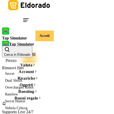
Accedi
Tap Simulator
Tap Simulator
Tokens
Oggetti
Cerca in Eldorado
Prezzo
Valuta
Rimuovi filtri
Account
Secret
Ricariche
Dual Shock
Oggetti
Overcharged Robot
Boosting
Rainbow
Buoni regalo
Secret Hunter
Nebula Cyborg
Supporto Live 24/7