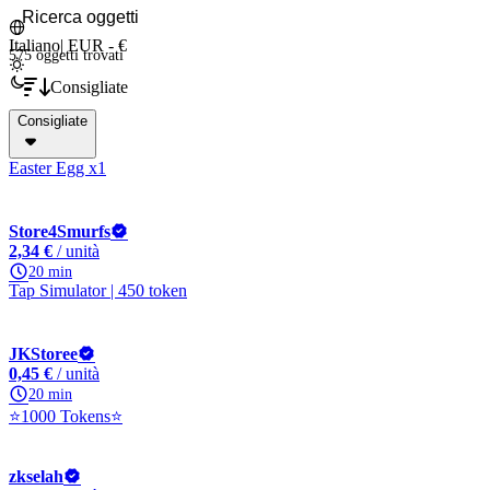
Italiano
|
EUR - €
575 oggetti
trovati
Consigliate
Consigliate
Easter Egg x1
Store4Smurfs
2,34 €
/ unità
20 min
Tap Simulator | 450 token
JKStoree
0,45 €
/ unità
20 min
⭐1000 Tokens⭐
zkselah