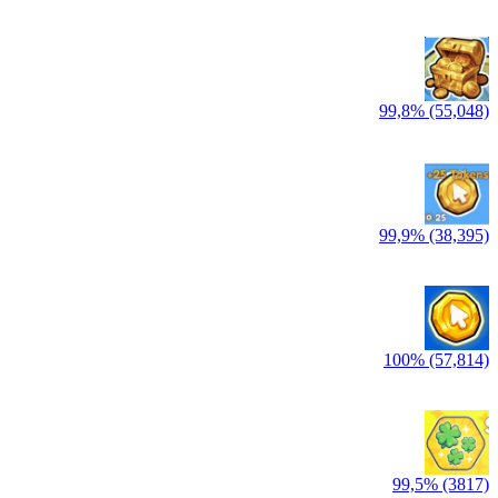
99,8% (55,048)
99,9% (38,395)
100% (57,814)
99,5% (3817)