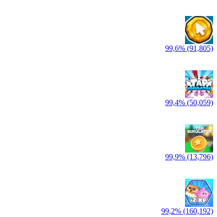
99,6% (91,805)
99,4% (50,059)
99,9% (13,796)
99,2% (160,192)