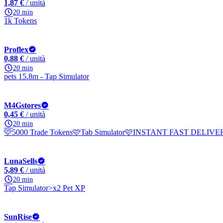
1,87 €
/ unità
20 min
1k Tokens
Proflex
0,88 €
/ unità
20 min
pets 15.8m - Tap Simulator
M4Gstores
0,45 €
/ unità
20 min
🩷5000 Trade Tokens🩷Tab Simulator🩷INSTANT FAST DELIVE
LunaSells
5,89 €
/ unità
20 min
Tap Simulator>x2 Pet XP
SunRise