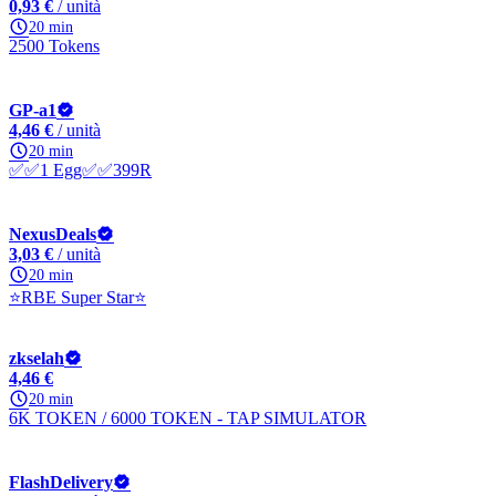
0,93 €
/ unità
20 min
2500 Tokens
GP-a1
4,46 €
/ unità
20 min
✅✅1 Egg✅✅399R
NexusDeals
3,03 €
/ unità
20 min
⭐RBE Super Star⭐
zkselah
4,46 €
20 min
6K TOKEN / 6000 TOKEN - TAP SIMULATOR
FlashDelivery