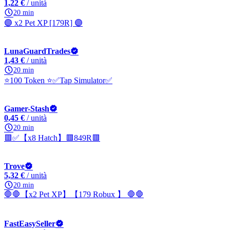
1,22 €
/ unità
20 min
🟣 x2 Pet XP [179R] 🟣
LunaGuardTrades
1,43 €
/ unità
20 min
⭐100 Token ⭐✅Tap Simulator✅
Gamer-Stash
0,45 €
/ unità
20 min
🟥✅【x8 Hatch】🟥849R🟥
Trove
5,32 €
/ unità
20 min
🛑🛑【x2 Pet XP】【179 Robux 】 🛑🛑
FastEasySeller