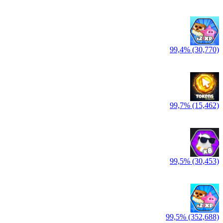
99,4% (30,770)
99,7% (15,462)
99,5% (30,453)
99,5% (352,688)