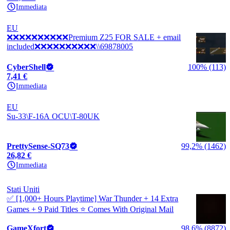
Immediata
EU
❌❌❌❌❌❌❌❌❌❌Premium Z25 FOR SALE + email
included❌❌❌❌❌❌❌❌❌❌\\69878005
CyberShell
100% (113)
7,41 €
Immediata
EU
Su-33\F-16A OCU\T-80UK
PrettySense-SQ73
99,2% (1462)
26,82 €
Immediata
Stati Uniti
✅ [1,000+ Hours Playtime] War Thunder + 14 Extra
Games + 9 Paid Titles ⭐ Comes With Original Mail
GameXfort
98,6% (8872)