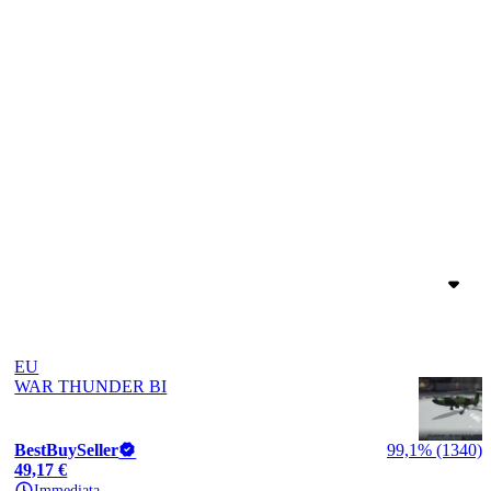
EU
WAR THUNDER BI
BestBuySeller
99,1% (1340)
49,17 €
Immediata