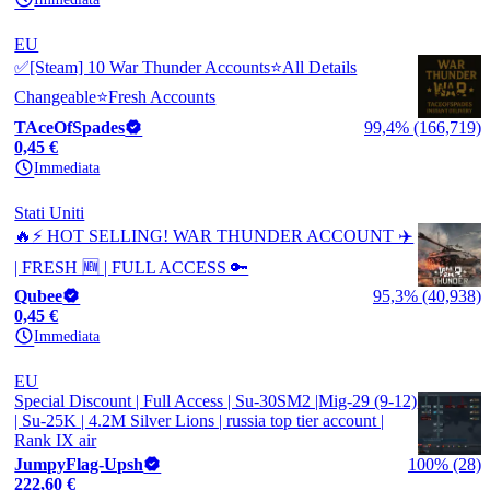
EU
✅[Steam] 10 War Thunder Accounts⭐All Details
Changeable⭐Fresh Accounts
TAceOfSpades
99,4% (166,719)
0,45 €
Immediata
Stati Uniti
🔥⚡ HOT SELLING! WAR THUNDER ACCOUNT ✈️
| FRESH 🆕 | FULL ACCESS 🔑
Qubee
95,3% (40,938)
0,45 €
Immediata
EU
Special Discount | Full Access | Su-30SM2 |Mig-29 (9-12)
| Su-25K | 4.2M Silver Lions | russia top tier account |
Rank IX air
JumpyFlag-Upsh
100% (28)
222,60 €