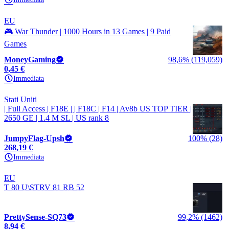
EU
🎮 War Thunder | 1000 Hours in 13 Games | 9 Paid
Games
MoneyGaming
98,6% (119,059)
0,45 €
Immediata
Stati Uniti
| Full Access | F18E | | F18C | F14 | Av8b US TOP TIER |
2650 GE | 1.4 M SL | US rank 8
JumpyFlag-Upsh
100% (28)
268,19 €
Immediata
EU
T 80 U\STRV 81 RB 52
PrettySense-SQ73
99,2% (1462)
8,94 €