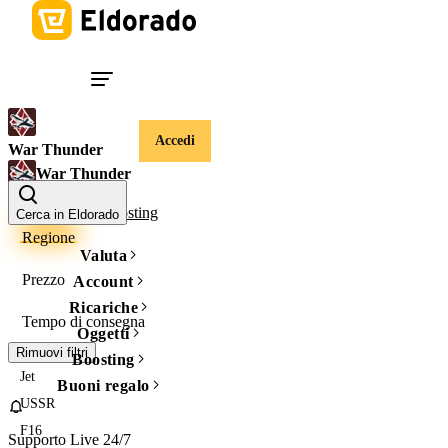
Accedi
War Thunder
War Thunder
Account
Boosting
Cerca in Eldorado
Regione
Valuta
Prezzo
Account
Ricariche
Tempo di consegna
Oggetti
Rimuovi filtri
Boosting
Jet
Buoni regalo
USSR
F16
Supporto Live 24/7