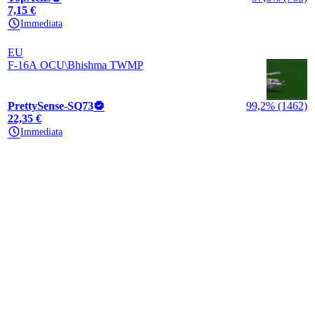
7,15 €
Immediata
EU
F-16A OCU\Bhishma TWMP
PrettySense-SQ73
99,2% (1462)
22,35 €
Immediata