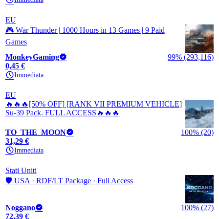
EU
🎮 War Thunder | 1000 Hours in 13 Games | 9 Paid
Games
MonkeyGaming
99% (293,116)
0,45 €
Immediata
EU
🔥🔥🔥[50% OFF] [RANK VII PREMIUM VEHICLE]
Su-39 Pack. FULL ACCESS🔥🔥🔥
TO_THE_MOON
100% (20)
31,29 €
Immediata
Stati Uniti
🛡️ USA · RDF/LT Package · Full Access
Noggano
100% (27)
72,39 €