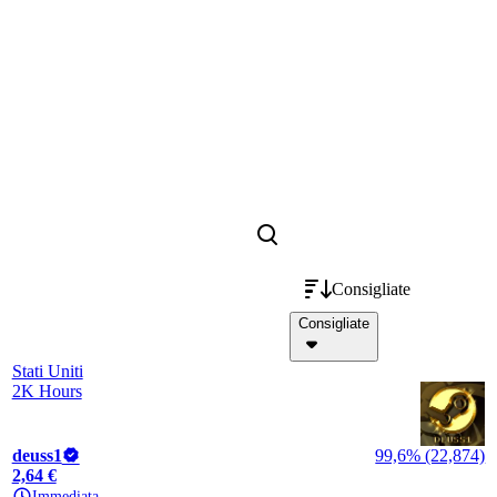
Consigliate
Consigliate
Stati Uniti
2K Hours
deuss1
99,6% (22,874)
2,64 €
Immediata