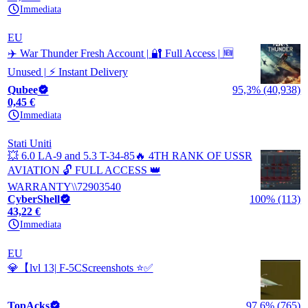
Immediata
EU
✈️ War Thunder Fresh Account | 🔐 Full Access | 🆕
Unused | ⚡ Instant Delivery
Qubee
95,3% (40,938)
0,45 €
Immediata
Stati Uniti
💥 6.0 LA-9 and 5.3 T-34-85🔥 4TH RANK OF USSR
AVIATION 🔓 FULL ACCESS 👑
WARRANTY\\72903540
CyberShell
100% (113)
43,22 €
Immediata
EU
💎【lvl 13| F-5CScreenshots ⭐✅
TopAcks
97,6% (765)