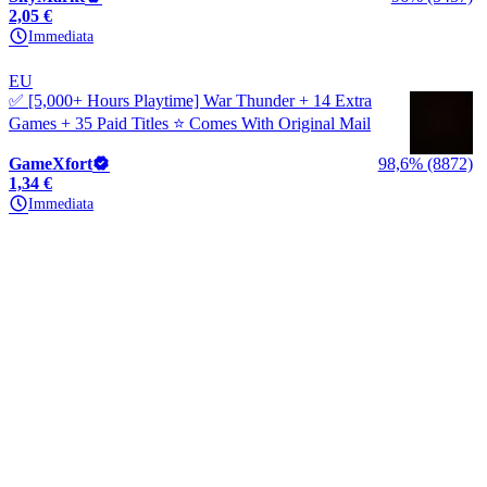
2,05 €
Immediata
EU
✅ [5,000+ Hours Playtime] War Thunder + 14 Extra
Games + 35 Paid Titles ⭐ Comes With Original Mail
GameXfort
98,6% (8872)
1,34 €
Immediata