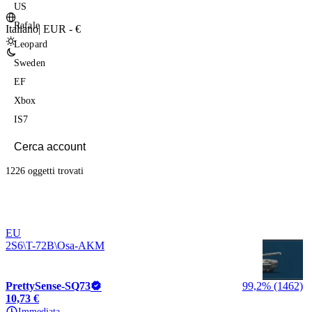
US
Rafale
Italiano
|
EUR - €
Leopard
Sweden
EF
Xbox
IS7
1226 oggetti
trovati
EU
2S6\T-72B\Osa-AKM
PrettySense-SQ73
99,2% (1462)
10,73 €
Immediata