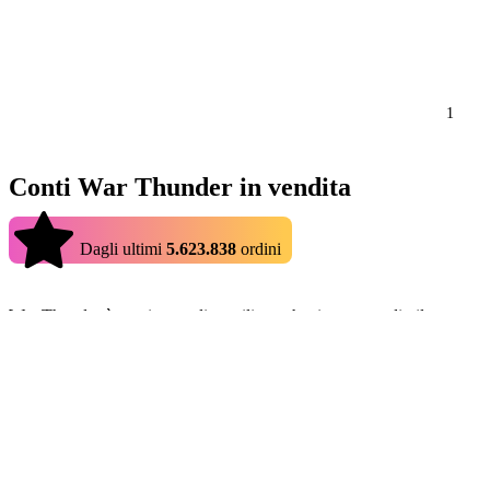
1
Conti War Thunder in vendita
4.9
Dagli ultimi
5.623.838
ordini
War Thunder è un gioco online militare che ti permette di pilotare aer
War Thunder, ma non tutti possono dedicare il tempo necessario per o
saltare direttamente nell'azione di alto livello e goderti il tuo nuovo 
Dove acquistare gli account di War Thunder?
Quando i giocatori cercano di acquistare conti War Thunder in vendita,
venditori offrono prezzi competitivi per gli account di War Thunder in 