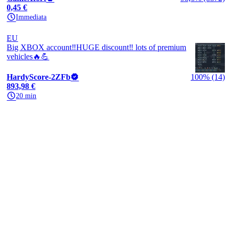
0,45 €
Immediata
EU
Big XBOX account‼️HUGE discount‼️ lots of premium
vehicles🔥💪
HardyScore-2ZFb
100% (14)
893,98 €
20 min