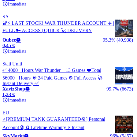
Immediata
SA
🚨⚡ LAST STOCK! WAR THUNDER ACCOUNT ✈️ |
FULL 🔑 ACCESS | QUICK 🚀 DELIVERY
Qubee
95,3% (40,938)
0,45 €
Immediata
Stati Uniti
✅ 4000+ Hours War Thunder + 13 Games ❤️Total
56000+ Hours 💎 24 Paid Games ⚙️ Full Access 🚀
İnstant Delivery ✅
XavizShop
99,7% (6673)
1,33 €
Immediata
EU
⭐[PREMIUM TANK GUARANTEED🪖] Personal
Account 🔒| ♻️ Lifetime Warranty ⚡ Instant
SkyMarkt
96% (5457)