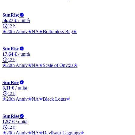
SunRise
56,27 €
/ unità
12 h
✭20th Anniv✭NA✭Bottomless Bag✭
SunRise
17,64 €
/ unità
12 h
✭20th Anniv✭NA✭Scale of Onyxia✭
SunRise
3,11 €
/ unità
12 h
✭20th Anniv✭NA✭Black Lotus✭
SunRise
1,57 €
/ unità
12 h
✭20th Anniv✭NA✭Devilsaur Leggings✭