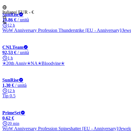
Italiano
|
EUR - €
SunRise
10,86 €
/ unità
12 h
WoW Anniversary Profession Thunderstrike [EU - Anniversary]/Jewelcr
CNLTeam
92,53 €
/ unità
1 h
✭20th Anniv✭NA✭Bloodvine✭
SunRise
1,30 €
/ unità
12 h
Tip 0.5
PrimeSet
0,62 €
20 min
WoW Anniversary Profession Spineshatter [EU - Anniversary]/Jewelcra