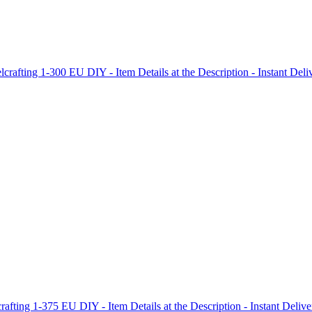
afting 1-300 EU DIY - Item Details at the Description - Instant Deliv
fting 1-375 EU DIY - Item Details at the Description - Instant Delive