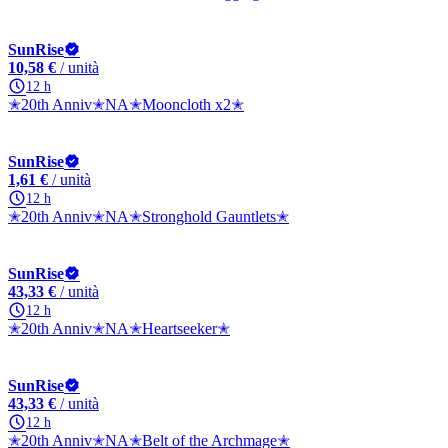
SunRise
10,58 €
/ unità
12 h
✭20th Anniv✭NA✭Mooncloth x2✭
SunRise
1,61 €
/ unità
12 h
✭20th Anniv✭NA✭Stronghold Gauntlets✭
SunRise
43,33 €
/ unità
12 h
✭20th Anniv✭NA✭Heartseeker✭
SunRise
43,33 €
/ unità
12 h
✭20th Anniv✭NA✭Belt of the Archmage✭