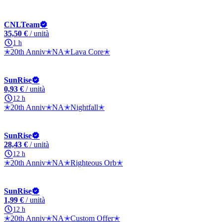
CNLTeam
35,50 €
/ unità
1 h
✭20th Anniv✭NA✭Lava Core✭
SunRise
0,93 €
/ unità
12 h
✭20th Anniv✭NA✭Nightfall✭
SunRise
28,43 €
/ unità
12 h
✭20th Anniv✭NA✭Righteous Orb✭
SunRise
1,99 €
/ unità
12 h
✭20th Anniv✭NA✭Custom Offer✭