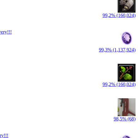
99,2% (160,024)
ery!!!
99,3% (1,137,924)
99,2% (160,024)
98,5% (68)
ry!!!