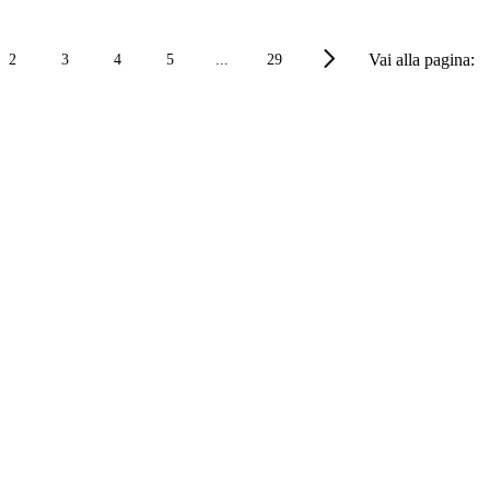
Vai alla pagina:
2
3
4
5
...
29