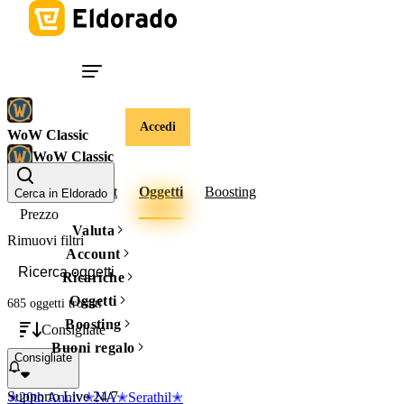
Accedi
WoW Classic
WoW Classic
Gold
Account
Oggetti
Boosting
Cerca in Eldorado
Prezzo
Valuta
Rimuovi filtri
Account
Ricariche
Oggetti
685 oggetti
trovati
Boosting
Consigliate
Buoni regalo
Consigliate
Supporto Live 24/7
✭20th Anniv✭NA✭Serathil✭