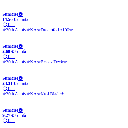
SunRise
14,56 €
/ unità
12 h
✭20th Anniv✭NA✭Dreamfoil x100✭
SunRise
2,68 €
/ unità
12 h
✭20th Anniv✭NA✭Beasts Deck✭
SunRise
23,31 €
/ unità
12 h
✭20th Anniv✭NA✭Krol Blade✭
SunRise
9,27 €
/ unità
12 h