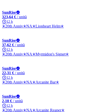
SunRise
323,64 €
/ unità
12 h
✭20th Anniv✭NA✭Lionheart Helm✭
SunRise
37,62 €
/ unità
12 h
✭20th Anniv✭NA✭Myrmidon's Signet✭
SunRise
22,31 €
/ unità
12 h
✭20th Anniv✭NA✭Arcanite Bar✭
SunRise
2,10 €
/ unità
12 h
✭20th Anniv✭NA✭Arcanite Reaper✭