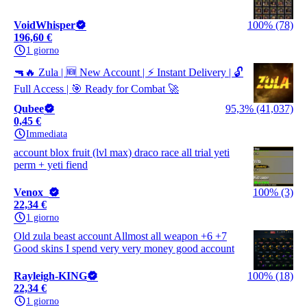
VoidWhisper
100% (78)
196,60 €
1 giorno
🔫🔥 Zula | 🆕 New Account | ⚡ Instant Delivery | 🔓
Full Access | 🎯 Ready for Combat 🚀
Qubee
95,3% (41,037)
0,45 €
Immediata
account blox fruit (lvl max) draco race all trial yeti
perm + yeti fiend
Venox_
100% (3)
22,34 €
1 giorno
Old zula beast account Allmost all weapon +6 +7
Good skins I spend very very money good account
Rayleigh-KING
100% (18)
22,34 €
1 giorno