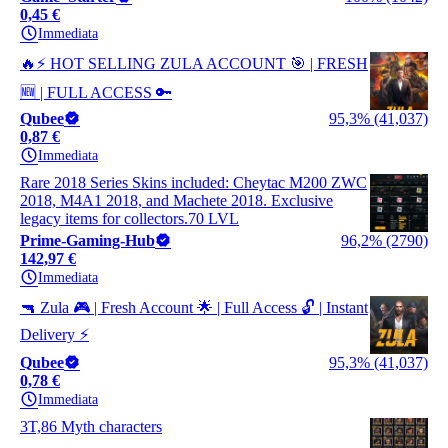
0,45 €
Immediata
🔥⚡ HOT SELLING ZULA ACCOUNT 🎯 | FRESH
🆕 | FULL ACCESS 🔑
Qubee
95,3% (41,037)
0,87 €
Immediata
Rare 2018 Series Skins included: Cheytac M200 ZWC
2018, M4A1 2018, and Machete 2018. Exclusive
legacy items for collectors.70 LVL
Prime-Gaming-Hub
96,2% (2790)
142,97 €
Immediata
🔫 Zula 🎮 | Fresh Account 🌟 | Full Access 🔓 | Instant
Delivery ⚡
Qubee
95,3% (41,037)
0,78 €
Immediata
3T,86 Myth characters