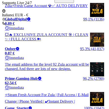
Supporto Live 24/7
Zula⚡Fresh Game Account 💎✅ AUTO DELIVERY
Italiano
|
EUR - €
GlobalDigital
99,1% (1136)
0,89 €
Immediata
💥🔥 EXCLUSIVE ZULA ACCOUNT 🎯 | CLEAN
✨ | FULL ACCESS 🔑
Qubee
95,3% (41,037)
0,87 €
Immediata
The email address for the level 92 Zula account will be
changed.And there are lots of new designs.
Prime-Gaming-Hub
96,2% (2790)
62,54 €
Immediata
⭐️Steam Fresh Account For Zula | Full Access | E-Mail
Change | Phone Verified | ✔️Instant Delivery |
Game_Starter
100% (1042)