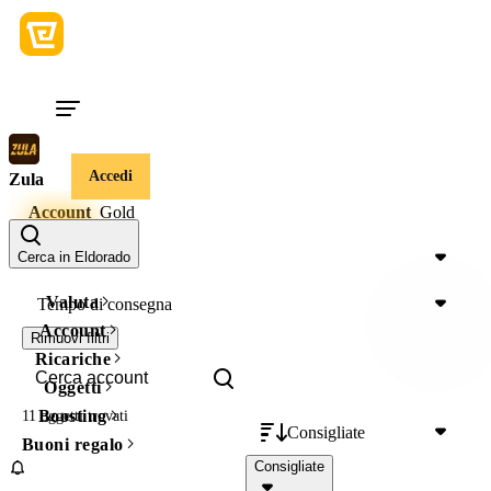
Accedi
Zula
Account
Gold
Prezzo
Cerca in Eldorado
Valuta
Tempo di consegna
Account
Rimuovi filtri
Ricariche
Oggetti
Boosting
11 oggetti
trovati
Consigliate
Buoni regalo
Consigliate