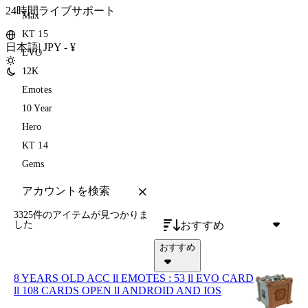
24時間ライブサポート
Max
KT 15
日本語
|
JPY - ¥
EVO
12K
Emotes
10 Year
Hero
KT 14
Gems
3325件のアイテム
が見つかりま
おすすめ
した
おすすめ
8 YEARS OLD ACC ll EMOTES : 53 ll EVO CARD
ll 108 CARDS OPEN ll ANDROID AND IOS