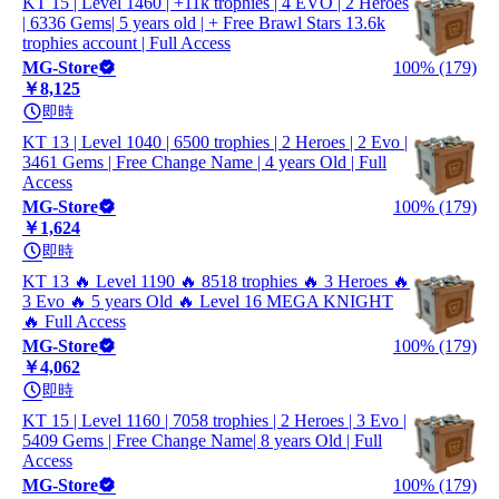
KT 15 | Level 1460 | +11k trophies | 4 EVO | 2 Heroes
| 6336 Gems| 5 years old | + Free Brawl Stars 13.6k
trophies account | Full Access
MG-Store
100% (179)
￥8,125
即時
KT 13 | Level 1040 | 6500 trophies | 2 Heroes | 2 Evo |
3461 Gems | Free Change Name | 4 years Old | Full
Access
MG-Store
100% (179)
￥1,624
即時
KT 13 🔥 Level 1190 🔥 8518 trophies 🔥 3 Heroes 🔥
3 Evo 🔥 5 years Old 🔥 Level 16 MEGA KNIGHT
🔥 Full Access
MG-Store
100% (179)
￥4,062
即時
KT 15 | Level 1160 | 7058 trophies | 2 Heroes | 3 Evo |
5409 Gems | Free Change Name| 8 years Old | Full
Access
MG-Store
100% (179)