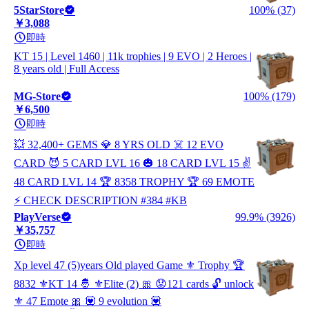
5StarStore
100% (37)
￥3,088
即時
KT 15 | Level 1460 | 11k trophies | 9 EVO | 2 Heroes |
8 years old | Full Access
MG-Store
100% (179)
￥6,500
即時
💥 32,400+ GEMS 💎 8 YRS OLD ☠️ 12 EVO
CARD 😈 5 CARD LVL 16 🎃 18 CARD LVL 15 ✌️
48 CARD LVL 14 🏆 8358 TROPHY 🏆 69 EMOTE
⚡ CHECK DESCRIPTION #384 #KB
PlayVerse
99.9% (3926)
￥35,757
即時
Xp level 47 (5)years Old played Game ⚜️ Trophy 🏆
8832 ⚜️KT 14 🤴 ⚜️Elite (2) 🎀 😟121 cards 🔓 unlock
⚜️ 47 Emote 🎀 💟 9 evolution 💟