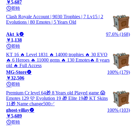
￥5,687
即時
Clash Royale Account | 9030 Trophies | 7 Lv15 | 2
Evolutions | 80 Emotes | 5 Years Old
Akt_k
97.6% (168)
￥1,138
即時
KT 16 🔥 Level 1831 🔥 14000 trophies 🔥 30 EVO
🔥 6 Heroes 🔥 11000 gems 🔥 130 Emotes🔥 8 years
old 🔥 Full Access
MG-Store
100% (179)
￥32,506
即時
Premium Cr level 64🎁 8 Years old Played game 😱
Emotes 129 🩷 Evolution 19 🎁 Elite 19🎁 KT Skins
11🎁 Name change500✅
ghost-villay
100% (103)
￥5,689
即時