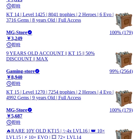
即時
KT 14 | Level 1425 | 8041 trophies | 2 Heroes | 6 Evo |
3716 Gems | 8 years Old | Full Access
MG-Store
100% (179)
￥3,249
即時
9 YEARS OLD ACCOUNT || KT 15 || 50%
DISCOUNT || MAX
Gaming-store
99% (2564)
￥8,940
即時
KT 15 | Level 1270 | 7254 trophies | 2 Heroes | 4 Evo |
4992 Gems | 9 years Old | Full Access
MG-Store
100% (179)
￥5,687
即時
🔥RARE 10Y OLD KT15 | ✨4x LVL16 | 👑 10×
LVL15 | ⚡️ 10× EVO | 💥 72× LVL14