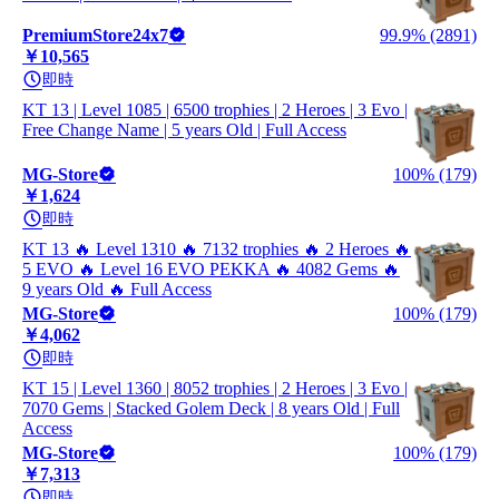
PremiumStore24x7
99.9% (2891)
￥10,565
即時
KT 13 | Level 1085 | 6500 trophies | 2 Heroes | 3 Evo |
Free Change Name | 5 years Old | Full Access
MG-Store
100% (179)
￥1,624
即時
KT 13 🔥 Level 1310 🔥 7132 trophies 🔥 2 Heroes 🔥
5 EVO 🔥 Level 16 EVO PEKKA 🔥 4082 Gems 🔥
9 years Old 🔥 Full Access
MG-Store
100% (179)
￥4,062
即時
KT 15 | Level 1360 | 8052 trophies | 2 Heroes | 3 Evo |
7070 Gems | Stacked Golem Deck | 8 years Old | Full
Access
MG-Store
100% (179)
￥7,313
即時