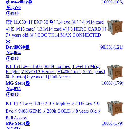
ghost-villay
100% (103)
￥3,576
即時
[🏆 11,650+] [ EXP 58 🌀] [14 evo ☠️ ] [ 4 lvl14 card
♦️] [5 lvl15 card] [13 lvl14 card ♦️] [ 3 HERO CARD ] [
7+ years old ☠️ ] COC TH14 MAX CONNECTED
💀
Devil9090
98.3% (121)
￥4,064
即時
KT 15 | Level 1500 | 8244 trophies | Level 15 Mega
Knight | 7 EVO | 2 Heroes | +140k Gold | 5251 gems |
68 Emotes| 8 years old | Full Access
MG-Store
100% (179)
￥4,875
即時
KT 14 ⚡ Level 1280 ⚡10k trophies ⚡ 2 Heroes ⚡ 6
Evo ⚡ 9488 GEMS ⚡ 200k GOLD ⚡ 8 years Old ⚡
Full Access
MG-Store
100% (179)
￥7,313