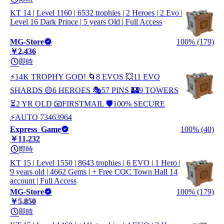
KT 14 | Level 1160 | 6532 trophies | 2 Heroes | 2 Evo |
Level 16 Dark Prince | 5 years Old | Full Access
MG-Store
100% (179)
￥2,436
即時
⚡14K TROPHY GOD! 🌀8 EVOS 💥11 EVO
SHARDS 🟡6 HEROES 🎭57 PINS 🏰9 TOWERS
⏳2 YR OLD 📧FIRSTMAIL 🛡️100% SECURE
⚡AUTO 73463964
Express_Game
100% (40)
￥11,232
即時
KT 15 | Level 1550 | 8643 trophies | 6 EVO | 1 Hero |
9 years old | 4662 Gems | + Free COC Town Hall 14
account | Full Access
MG-Store
100% (179)
￥5,850
即時