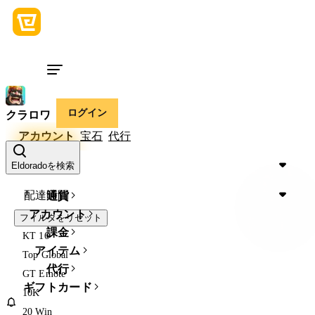
ログイン
クラロワ
アカウント
宝石
代行
価格
Eldoradoを検索
配達時間
通貨
アカウント
フィルタをリセット
課金
KT 16
アイテム
Top Global
代行
GT Emote
ギフトカード
10K
20 Win