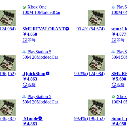
Xbox One
PlayS
100M 10ModdedCar
100M 0
124,084)
SMURFVALORANT
99.4% (54,674)
smurf_l
￥4,058
￥4,877
即時
即時
PlayStation 5
PlayS
50M 20ModdedCar
50M 50
196,152)
-QuickShop
99.3% (124,084)
SMUR
￥4,863
￥5,690
即時
即時
PlayStation 5
Xbox 
50M 20ModdedCar
100M 0
(46,887)
-S1mple
99.4% (196,152)
Smurf_
￥4,863
￥4,058