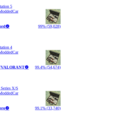
tation 5
ModdedCar
ord
99% (59,028)
tation 4
ModdedCar
FVALORANT
99.4% (54,674)
Series X/S
ModdedCar
pro
99.1% (33,740)