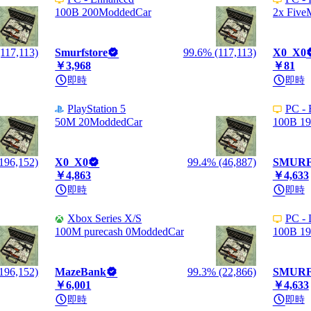
100B 200ModdedCar
2x Five
117,113)
Smurfstore
99.6% (117,113)
X0_X0
￥3,968
￥81
即時
即時
PlayStation 5
PC - 
50M 20ModdedCar
100B 1
196,152)
X0_X0
99.4% (46,887)
SMUR
￥4,863
￥4,633
即時
即時
Xbox Series X/S
PC - 
100M purecash 0ModdedCar
100B 1
196,152)
MazeBank
99.3% (22,866)
SMUR
￥6,001
￥4,633
即時
即時