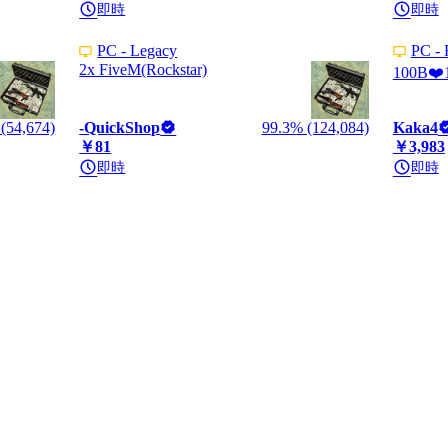
即時
即時
PC - Legacy
PC - 
2x FiveM(Rockstar)
100B❤️1
(54,674)
-QuickShop
99.3% (124,084)
Kaka4
￥81
￥3,983
即時
即時