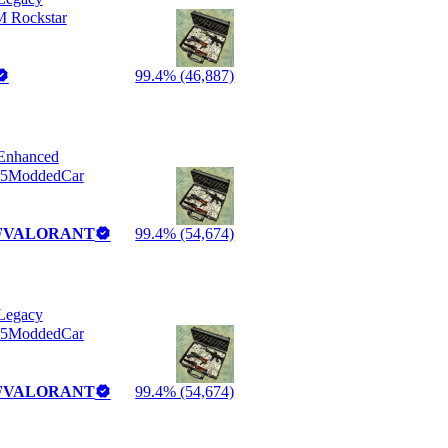
M Rockstar
99.4% (46,887)
Enhanced
95ModdedCar
FVALORANT
99.4% (54,674)
Legacy
95ModdedCar
FVALORANT
99.4% (54,674)