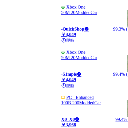
Xbox One
50M 20ModdedCar
-QuickShop
99.3% (
￥4,049
即時
Xbox One
50M 20ModdedCar
-S1mple
99.4% (
￥4,049
即時
PC - Enhanced
100B 200ModdedCar
X0_X0
99.4% 
￥3,968