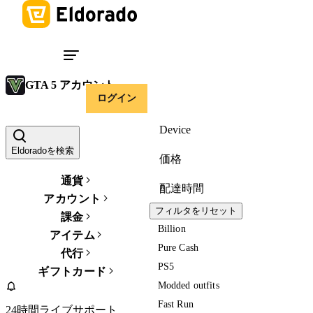
GTA 5 アカウント
ログイン
Device
Eldoradoを検索
価格
通貨
配達時間
アカウント
フィルタをリセット
課金
Billion
アイテム
Pure Cash
代行
PS5
ギフトカード
Modded outfits
Fast Run
24時間ライブサポート