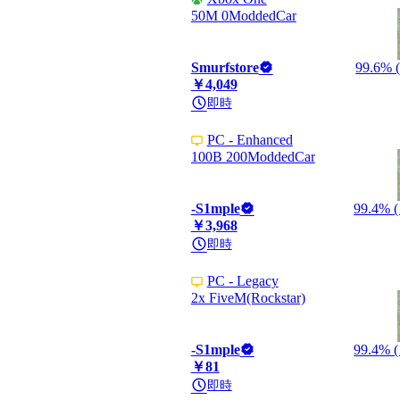
50M 0ModdedCar
Smurfstore
99.6% (
￥4,049
即時
PC - Enhanced
100B 200ModdedCar
-S1mple
99.4% (
￥3,968
即時
PC - Legacy
2x FiveM(Rockstar)
-S1mple
99.4% (
￥81
即時