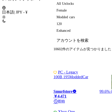
All Unlocks
Female
日本語
|
JPY - ¥
Modded cars
120
Enhanced
10602件のアイテム
が見つかりました
PC - Legacy
100B 195ModdedCar
Smurfstore
99.6% (
￥4,471
即時
Xbox One