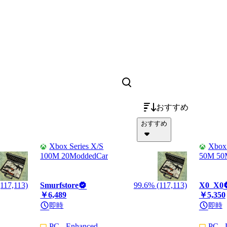
おすすめ
おすすめ
Xbox Series X/S
Xbox 
100M 20ModdedCar
50M 50
117,113)
Smurfstore
99.6% (117,113)
X0_X0
￥6,489
￥5,350
即時
即時
PC - Enhanced
PC - 