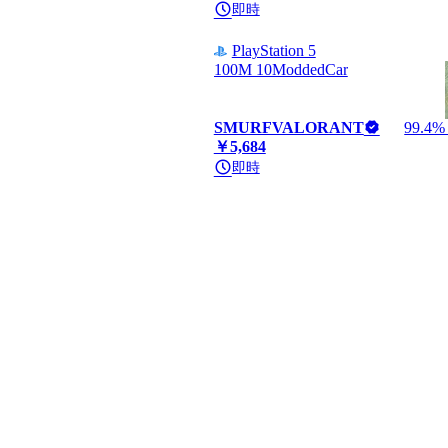
即時
PlayStation 5
100M 10ModdedCar
SMURFVALORANT
99.4% 
￥5,684
即時