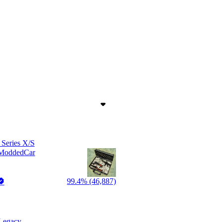
Series X/S
ModdedCar
99.4% (46,887)
Legacy