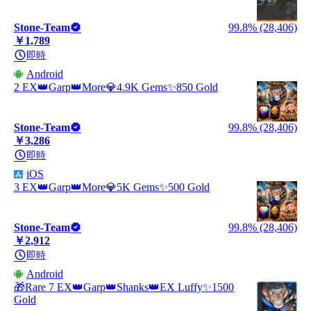
Stone-Team
99.8% (28,406)
￥1,789
即時
Android
2 EX👑Garp👑More💎4.9K Gems✨850 Gold
Stone-Team
99.8% (28,406)
￥3,286
即時
iOS
3 EX👑Garp👑More💎5K Gems✨500 Gold
Stone-Team
99.8% (28,406)
￥2,912
即時
Android
🎁Rare 7 EX👑Garp👑Shanks👑EX Luffy✨1500
Gold