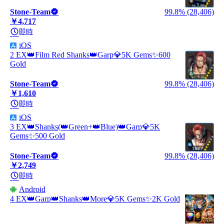
Stone-Team
99.8% (28,406)
￥4,717
即時
iOS
2 EX👑Film Red Shanks👑Garp💎5K Gems✨600
Gold
Stone-Team
99.8% (28,406)
￥1,610
即時
iOS
3 EX👑Shanks(👑Green+👑Blue)👑Garp💎5K
Gems✨500 Gold
Stone-Team
99.8% (28,406)
￥2,749
即時
Android
4 EX👑Garp👑Shanks👑More💎5K Gems✨2K Gold