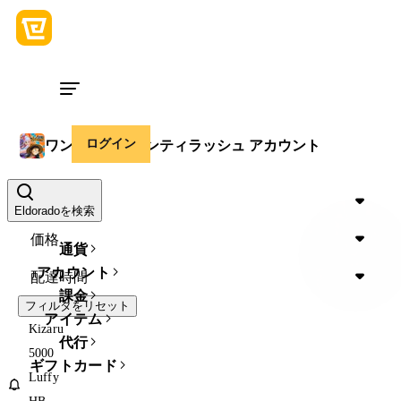
ログイン
ワンピースバウンティラッシュ アカウント
Device
Eldoradoを検索
価格
通貨
アカウント
配達時間
課金
フィルタをリセット
アイテム
Kizaru
代行
5000
ギフトカード
Luffy