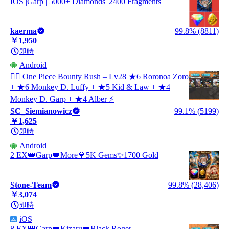
IOS |Garp | 5000+ Diamonds |2400 Fragments
kaerma
99.8% (8811)
￥1,950
即時
Android
🏴‍☠️ One Piece Bounty Rush – Lv28 ★6 Roronoa Zoro
+ ★6 Monkey D. Luffy + ★5 Kid & Law + ★4
Monkey D. Garp + ★4 Alber ⚡
SC_Siemianowicz
99.1% (5199)
￥1,625
即時
Android
2 EX👑Garp👑More💎5K Gems✨1700 Gold
Stone-Team
99.8% (28,406)
￥3,074
即時
iOS
8 EX👑Garp👑Kizaru👑Black Roger