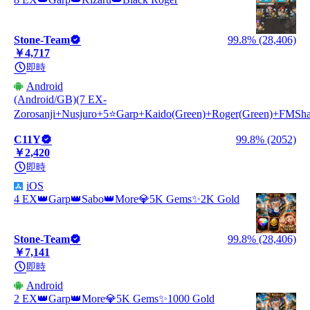
Stone-Team
99.8% (28,406)
￥4,717
即時
Android
(Android/GB)(7 EX-
Zorosanji+Nusjuro+5⭐Garp+Kaido(Green)+Roger(Green)+FMSh
C11Y
99.8% (2052)
￥2,420
即時
iOS
4 EX👑Garp👑Sabo👑More💎5K Gems✨2K Gold
Stone-Team
99.8% (28,406)
￥7,141
即時
Android
2 EX👑Garp👑More💎5K Gems✨1000 Gold