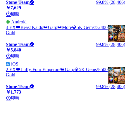
Stone-Team
99.8% (28,406)
￥7,629
即時
Android
3 EX👑Beast Kaido👑Garp👑More💎5K Gems✨2400
Gold
Stone-Team
99.8% (28,406)
￥5,840
即時
iOS
2 EX👑Luffy-Four Emperors👑Garp💎5K Gems✨500
Gold
Stone-Team
99.8% (28,406)
￥1,773
即時