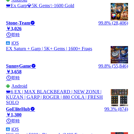
👑Ex Garp💎5K Gems✨1600 Gold
Stone-Team
99.8% (28,406)
￥3,026
即時
iOS
EX Saturn + Garp | 5K+ Gems | 1600+ Frags
SunnyGame
99.8% (55,846)
￥3,658
即時
Android
👑6 EX | MAX BLACKBEARD | NEW ZONJI |
KUZAN | GARP | ROGER | 880 COLA | FRESH
SOLO
GoEliteHub
99.3% (874)
￥1,300
即時
iOS