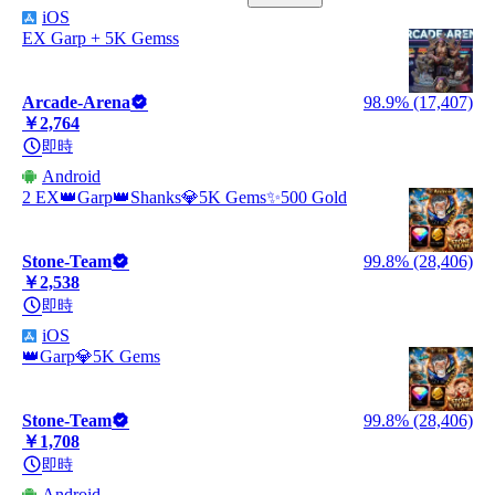
iOS
EX Garp + 5K Gemss
Arcade-Arena
98.9% (17,407)
￥2,764
即時
Android
2 EX👑Garp👑Shanks💎5K Gems✨500 Gold
Stone-Team
99.8% (28,406)
￥2,538
即時
iOS
👑Garp💎5K Gems
Stone-Team
99.8% (28,406)
￥1,708
即時
Android