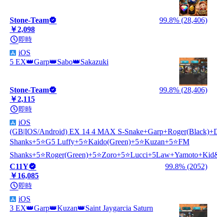
Stone-Team
99.8% (28,406)
￥2,098
即時
iOS
5 EX👑Garp👑Sabo👑Sakazuki
Stone-Team
99.8% (28,406)
￥2,115
即時
iOS
(GB|IOS/Android) EX 14 4 MAX S-Snake+Garp+Roger(Black)
Shanks+5⭐G5 Luffy+5⭐Kaido(Green)+5⭐Kuzan+5⭐FM
Shanks+5⭐Roger(Green)+5⭐Zoro+5⭐Lucci+5Law+Yamoto+Ki
C11Y
99.8% (2052)
￥16,085
即時
iOS
3 EX👑Garp👑Kuzan👑Saint Jaygarcia Saturn