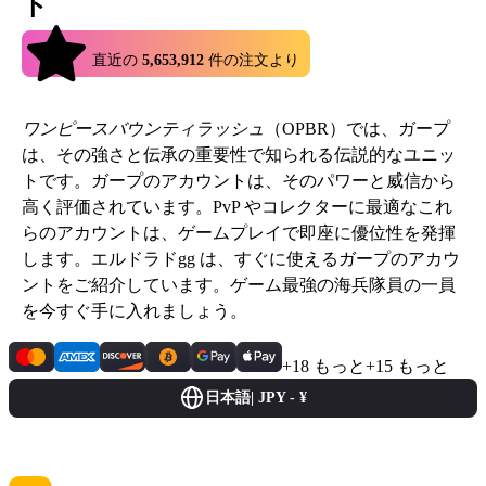
ト
4.9
直近の
5,653,912
件の注文より
ワンピースバウンティラッシュ
（OPBR）では、ガープ
は、その強さと伝承の重要性で知られる伝説的なユニッ
トです。ガープのアカウントは、そのパワーと威信から
高く評価されています。PvP やコレクターに最適なこれ
らのアカウントは、ゲームプレイで即座に優位性を発揮
します。エルドラドgg は、すぐに使えるガープのアカウ
ントをご紹介しています。ゲーム最強の海兵隊員の一員
を今すぐ手に入れましょう。
+18 もっと
+15 もっと
日本語
|
JPY - ¥