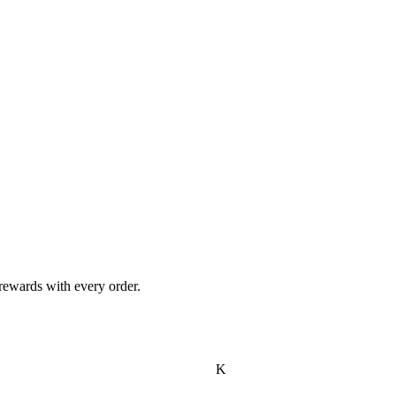
 💝 Late delivery? Enjoy a free bonus! Loyal customers receive extra rewards with every order. 
K