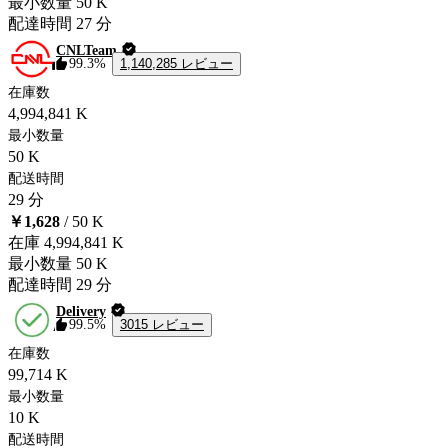
最小数量
50 K
配達時間
27 分
CNLTeam
1,140,285 レビュー
99.3%
在庫数
4,994,841 K
最小数量
50 K
配送時間
29 分
￥1,628
/ 50 K
在庫
4,994,841 K
最小数量
50 K
配達時間
29 分
Delivery
3015 レビュー
99.5%
在庫数
99,714 K
最小数量
10 K
配送時間