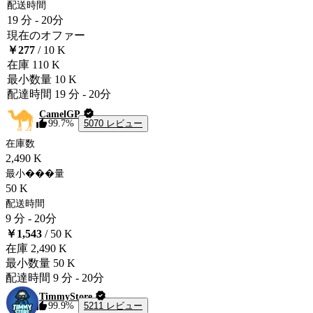
配送時間
19 分
-
20分
現在のオファー
￥277
/ 10 K
在庫
110 K
最小数量
10 K
配達時間
19 分
-
20分
CamelGP
5070 レビュー
99.7%
在庫数
2,490 K
最小���量
50 K
配送時間
9 分
-
20分
￥1,543
/ 50 K
在庫
2,490 K
最小数量
50 K
配達時間
9 分
-
20分
TimmyStore
5211 レビュー
99.9%