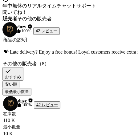
年中無休のリアルタイムチャットサポート
聞いてね！
販売者
その他の販売者
duzy
42 レビュー
100%
商品の説明
その他の販売者（8）
おすすめ
安い順
最低最小数量
duzy
42 レビュー
100%
在庫数
110 K
最小数量
10 K