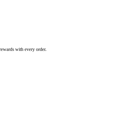
 💝 Late delivery? Enjoy a free bonus! Loyal customers receive extra rewards with every order. 