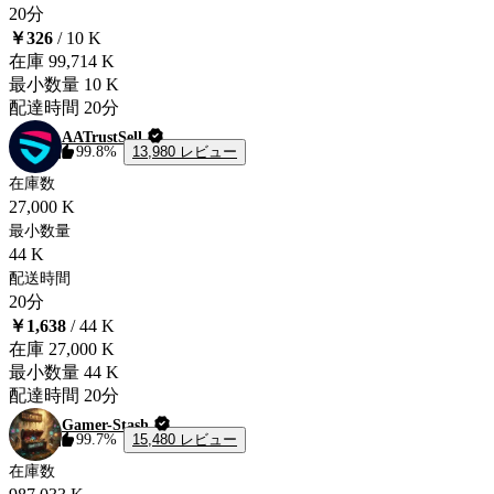
20分
￥326
/ 10 K
在庫
99,714 K
最小数量
10 K
配達時間
20分
AATrustSell
13,980 レビュー
99.8%
在庫数
27,000 K
最小数量
44 K
配送時間
20分
￥1,638
/ 44 K
在庫
27,000 K
最小数量
44 K
配達時間
20分
Gamer-Stash
15,480 レビュー
99.7%
在庫数