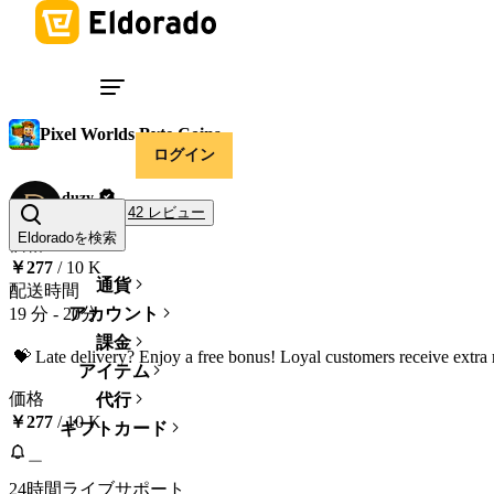
Pixel Worlds Byte Coins
ログイン
duzy
42 レビュー
100%
Eldoradoを検索
価格
￥277
/ 10 K
通貨
配送時間
19 分
-
20分
アカウント
課金
アイテム
価格
代行
￥277
/ 10 K
ギフトカード
24時間ライブサポート