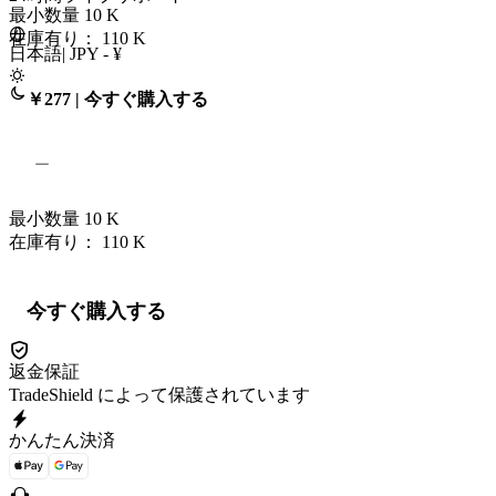
最小数量
10
K
在庫有り： 110
K
日本語
|
JPY - ¥
￥277 | 今すぐ購入する
最小数量
10
K
在庫有り： 110
K
今すぐ購入する
返金保証
TradeShield によって保護されています
かんたん決済