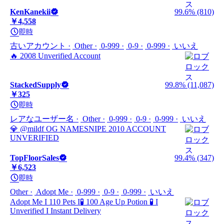
KenKanekii
99.6% (810)
￥4,558
即時
古いアカウント
Other
0-999
0-9
0-999
いいえ
🔥 2008 Unverified Account
StackedSupply
99.8% (11,087)
￥325
即時
レアなユーザー名
Other
0-999
0-9
0-999
いいえ
💎 @mildf OG NAMESNIPE 2010 ACCOUNT
UNVERIFIED
TopFloorSales
99.4% (347)
￥6,523
即時
Other
Adopt Me
0-999
0-9
0-999
いいえ
Adopt Me I 110 Pets I🧪 100 Age Up Potion 🧪 I
Unverified I Instant Delivery