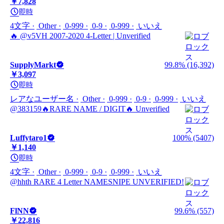
￥7,828
即時
4文字
Other
0-999
0-9
0-999
いいえ
🔥 @v5VH 2007-2020 4-Letter | Unverified
SupplyMarkt
99.8% (16,392)
￥3,097
即時
レアなユーザー名
Other
0-999
0-9
0-999
いいえ
@383159🔥RARE NAME / DIGIT🔥 Unverified
Luffytaro1
100% (5407)
￥1,140
即時
4文字
Other
0-999
0-9
0-999
いいえ
@hhth RARE 4 Letter NAMESNIPE UNVERIFIED!
FlNN
99.6% (557)
￥22,816