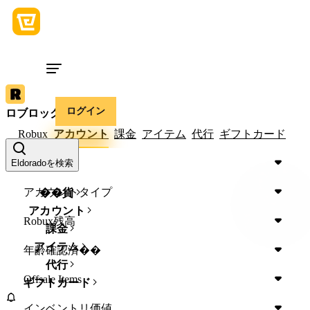
ログイン
ロブロックス
Robux
アカウント
課金
アイテム
代行
ギフトカード
ゲーム
Eldoradoを検索
アカウントタイプ
��貨
アカウント
Robux残高
課金
アイテム
年齢確認済��
代行
Offsale Items
ギフトカード
インベントリ価値