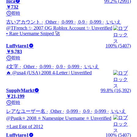
Iuca
99.2% (2991)
￥732
即時
古いアカウント
Other
0-999
0-9
0-999
いいえ
@TFrench ✨ 2007 OG Roblox Account ✨ Unverified
• Rare Username Sniped 🚀
Luffytaro1
100% (5407)
￥9,783
即時
4文字
Other
0-999
0-9
0-999
いいえ
🔥 @usa4 (USA) 2008 4-Letter | Unverified
SupplyMarkt
99.8% (16,392)
￥21,199
即時
レアなユーザー名
Other
0-999
0-9
0-999
いいえ
@Pugik⭐ 2008 ⭐ Namesnipe Username ⭐ Unverified
⭐Last Egg of 2012
Luffytaro1
100% (5407)