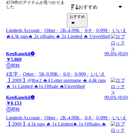
4570件のアイテム
が見つかりま
おすすめ
した
おすすめ
Limiteds Account
Other
2K-4.99K
0-9
0-999
いいえ
🔥4.3k raps🔥 2x offsales 🔥 2x Limited 🔥 Unverified
KenKanekii
99.6% (810)
￥5,869
即時
4文字
Other
5K-9.99K
0-9
0-999
いいえ
【 2009 】@tbw2 🔥4 Letter username 🔥 4.4k raps
🔥 1x Limited 🔥1x Offsale 🔥Unverified
KenKanekii
99.6% (810)
￥8,153
即時
Limiteds Account
Other
2K-4.99K
0-9
0-999
いいえ
【 2009 】4.1k raps 🔥 1x Limited🔥 1x Offsales 🔥