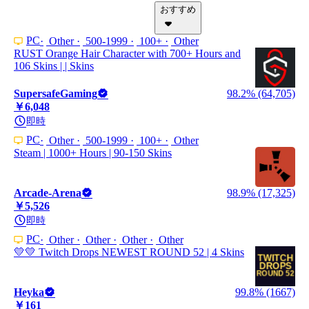
おすすめ
PC
Other
500-1999
100+
Other
RUST Orange Hair Character with 700+ Hours and
106 Skins | | Skins
SupersafeGaming
98.2% (64,705)
￥6,048
即時
PC
Other
500-1999
100+
Other
Steam | 1000+ Hours | 90-150 Skins
Arcade-Arena
98.9% (17,325)
￥5,526
即時
PC
Other
Other
Other
Other
💛💛 Twitch Drops NEWEST ROUND 52 | 4 Skins
Heyka
99.8% (1667)
￥161