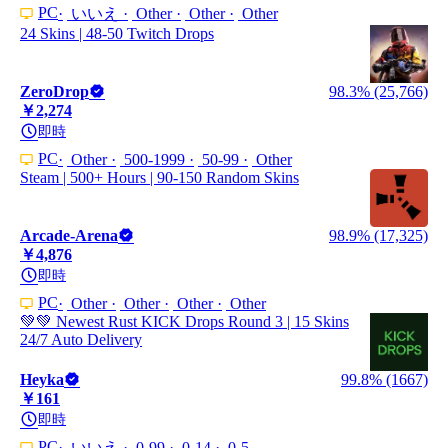
PC
いいえ
Other
Other
Other
24 Skins | 48-50 Twitch Drops
ZeroDrop
98.3% (25,766)
￥2,274
即時
PC
Other
500-1999
50-99
Other
Steam | 500+ Hours | 90-150 Random Skins
Arcade-Arena
98.9% (17,325)
￥4,876
即時
PC
Other
Other
Other
Other
💚💚 Newest Rust KICK Drops Round 3 | 15 Skins
24/7 Auto Delivery
Heyka
99.8% (1667)
￥161
即時
PC
いいえ
0-99
0-14
0-5