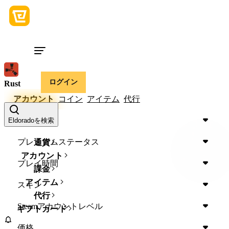
ログイン
Rust
アカウント
コイン
アイテム
代行
Device
Eldoradoを検索
プレミアムステータス
通貨
アカウント
プレイ時間
課金
アイテム
スキン
代行
Steamアカウントレベル
ギフトカード
価格