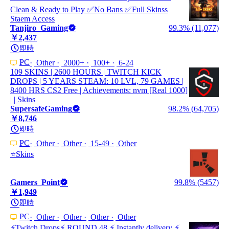
Clean & Ready to Play ✅No Bans ✅Full Skinss
Staem Access
Tanjiro_Gaming
99.3% (11,077)
￥2,437
即時
PC
Other
2000+
100+
6-24
109 SKINS | 2600 HOURS | TWITCH KICK
DROPS | 5 YEARS STEAM: 10 LVL, 79 GAMES |
8400 HRS CS2 Free | Achievements: nvm [Real 1000]
| | Skins
SupersafeGaming
98.2% (64,705)
￥8,746
即時
PC
Other
Other
15-49
Other
⭐Skins
Gamers_Point
99.8% (5457)
￥1,949
即時
PC
Other
Other
Other
Other
⚡Twitch Drops⚡ ROUND 48 ⚡ Instantly delivery ⚡