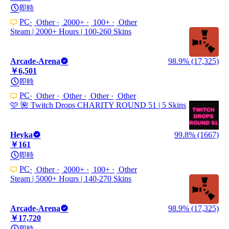
即時
PC
Other
2000+
100+
Other
Steam | 2000+ Hours | 100-260 Skins
Arcade-Arena
98.9% (17,325)
￥6,501
即時
PC
Other
Other
Other
Other
🩷 🌺 Twitch Drops CHARITY ROUND 51 | 5 Skins
Heyka
99.8% (1667)
￥161
即時
PC
Other
2000+
100+
Other
Steam | 5000+ Hours | 140-270 Skins
Arcade-Arena
98.9% (17,325)
￥17,720
即時