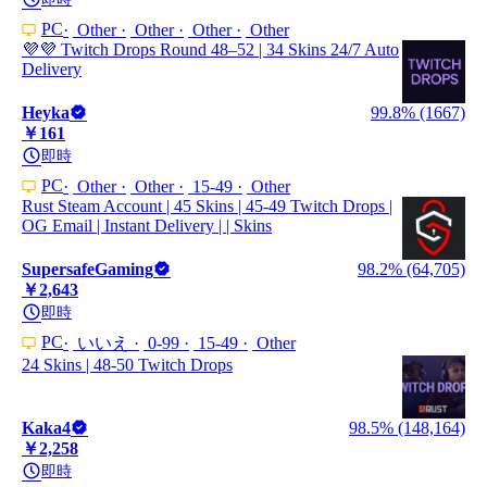
PC
Other
Other
Other
Other
💜💜 Twitch Drops Round 48–52 | 34 Skins 24/7 Auto
Delivery
Heyka
99.8% (1667)
￥161
即時
PC
Other
Other
15-49
Other
Rust Steam Account | 45 Skins | 45-49 Twitch Drops |
OG Email | Instant Delivery | | Skins
SupersafeGaming
98.2% (64,705)
￥2,643
即時
PC
いいえ
0-99
15-49
Other
24 Skins | 48-50 Twitch Drops
Kaka4
98.5% (148,164)
￥2,258
即時