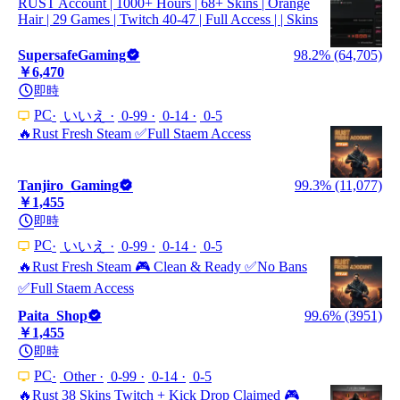
RUST Account | 1000+ Hours | 68+ Skins | Orange
Hair | 29 Games | Twitch 40-47 | Full Access | | Skins
SupersafeGaming
98.2% (64,705)
￥6,470
即時
PC
いいえ
0-99
0-14
0-5
🔥Rust Fresh Steam ✅Full Staem Access
Tanjiro_Gaming
99.3% (11,077)
￥1,455
即時
PC
いいえ
0-99
0-14
0-5
🔥Rust Fresh Steam 🎮 Clean & Ready ✅No Bans
✅Full Staem Access
Paita_Shop
99.6% (3951)
￥1,455
即時
PC
Other
0-99
0-14
0-5
🔥Rust 38 Skins Twitch + Kick Drop Claimed 🎮