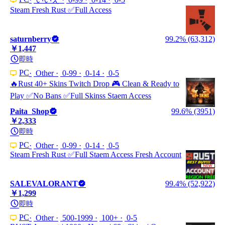
Steam Fresh Rust ✅Full Access
saturnberry
99.2% (63,312)
￥1,447
即時
PC
Other
0-99
0-14
0-5
🔥Rust 40+ Skins Twitch Drop 🎮 Clean & Ready to
Play ✅No Bans ✅Full Skinss Staem Access
Paita_Shop
99.6% (3951)
￥2,333
即時
PC
Other
0-99
0-14
0-5
Steam Fresh Rust ✅Full Staem Access Fresh Account
SALEVALORANT
99.4% (52,922)
￥1,299
即時
PC
Other
500-1999
100+
0-5