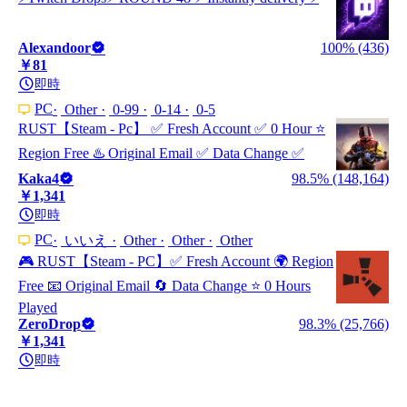
Alexandoor
100% (436)
￥81
即時
PC
Other
0-99
0-14
0-5
RUST【Steam - Pc】 ✅ Fresh Account ✅ 0 Hour ⭐
Region Free ♨️ Original Email ✅ Data Change ✅
Kaka4
98.5% (148,164)
￥1,341
即時
PC
いいえ
Other
Other
Other
🎮 RUST【Steam - PC】✅ Fresh Account 🌍 Region
Free 📧 Original Email 🔄 Data Change ⭐ 0 Hours
Played
ZeroDrop
98.3% (25,766)
￥1,341
即時