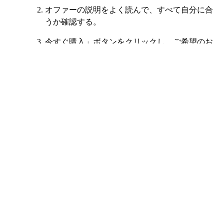
オファーの説明をよく読んで、すべて自分に合
うか確認する。
今すぐ購入」ボタンをクリックし、ご希望のお
支払い方法でお支払いください。
支払いが確認されると、販売者と接続できるチ
ャットルームが表示されます。
配送時間にもよりますが、指定された時間内に
幻塔アカウントの詳細が届きます（ほとんどの
場合、すぐに届きます）。
新しいアカウントにログインし、必要な変更を
行って、新しい幻塔アカウントをお楽しみくだ
さい。
+18 もっと
+15 もっと
日本語
|
JPY - ¥