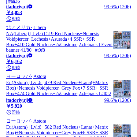
| #aa36
itadoriyuji
99.6% (1206)
￥4,053
即時
北アメリカ
Libera
NA(Libera) | Lvl:6 | 519 Red Nucleus+Nemesis
Voidpiercer+Lechesis+Asurada+4 SSR+ SSR
Box+410 Gold Nucleus+2xCostume,2xJetpack | Event
banner 41/80 | #t0f8
itadoriyuji
99.6% (1206)
￥6,162
即時
ヨーロッパ
Astora
Eu(Astora) | Lvl:6 | 479 Red Nucleus+Lana(+Matrix
Box)+Nemesis Voidpiercer+Grey Fox+7 SSR+ SSR
Box+474 Gold Nucleus+2xCostume,2xJetpack | #t0f2
itadoriyuji
99.6% (1206)
￥5,920
即時
ヨーロッパ
Astora
Eu(Astora) | Lvl:6 | 582 Red Nucleus+Lana(+Matrix
Box)+Nemesis Voidpiercer+Grey Fox+6 SSR+ SSR