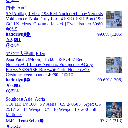
南米
Antila
SA(Antlia) | Lvl:6 | 198 Red Nucleus+Lana+Nemesis
Voidpiercer+Nola+Grey Fox+4 SSR+ SSR Box+190
Gold Nucleus+Costume,Jetpack | Event banner 30/80 |
#t0f15
itadoriyuji
99.6% (1206)
￥3,891
即時
アジア太平洋
Eden
Asia-Pacific(Moon) | Lvl:6 | SSR: 487 Red
Nucleus+C1 Lana+ Nemesis Voidpiercer +Grey
Fox+8 SSR+SSR Box+456 Gold Nucleus+2x
Costume| event banner 40/80 | #t0f10
itadoriyuji
99.6% (1206)
￥6,082
即時
Southeast Asia
Aeria
TOF110-Lv 100 - SV Aeria - CS 240505 - Apex CS
251712 - 14 Weapon 6* - 10 Weapon Lv 200 - 58
Mattrices
M4G_TrustSeller
97.7% (213)
￥5,515