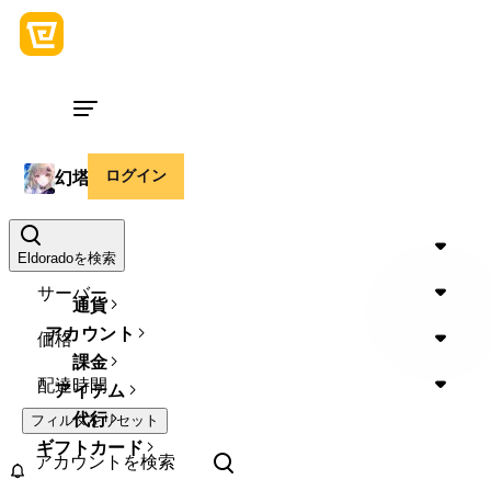
ログイン
幻塔 アカウント
地域
Eldoradoを検索
サーバー
通貨
アカウント
価格
課金
配達時間
アイテム
代行
フィルタをリセット
ギフトカード