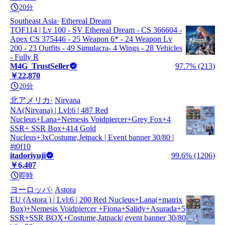
20分
Southeast Asia
Ethereal Dream
TOF114 | Lv 100 - SV Ethereal Dream - CS 366604 -
Apex CS 375446 - 25 Weapon 6* - 24 Weapon Lv
200 - 23 Outfits - 49 Simulacra- 4 Wings - 28 Vehicles
- Fully R
M4G_TrustSeller
97.7% (213)
￥22,870
20分
北アメリカ
Nirvana
NA(Nirvana) | Lvl:6 | 487 Red
Nucleus+Lana+Nemesis Voidpiercer+Grey Fox+4
SSR+ SSR Box+414 Gold
Nucleus+3xCostume,Jetpack | Event banner 30/80 |
#t0f10
itadoriyuji
99.6% (1206)
￥6,407
即時
ヨーロッパ
Astora
EU (Astora ) | Lvl:6 | 200 Red Nucleus+Lana(+matrix
Box)+Nemesis Voidpiercer +Fiona+Salidy+Asurada+5
SSR+SSR BOX+Costume,Jatpack| event banner 30/80