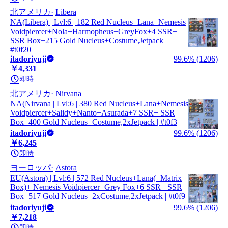
北アメリカ
Libera
NA(Libera) | Lvl:6 | 182 Red Nucleus+Lana+Nemesis
Voidpiercer+Nola+Harmopheus+GreyFox+4 SSR+
SSR Box+215 Gold Nucleus+Costume,Jetpack |
#t0f20
itadoriyuji
99.6% (1206)
￥4,331
即時
北アメリカ
Nirvana
NA(Nirvana | Lvl:6 | 380 Red Nucleus+Lana+Nemesis
Voidpiercer+Salidy+Nanto+Asurada+7 SSR+ SSR
Box+400 Gold Nucleus+Costume,2xJetpack | #t0f3
itadoriyuji
99.6% (1206)
￥6,245
即時
ヨーロッパ
Astora
EU(Astora) | Lvl:6 | 572 Red Nucleus+Lana(+Matrix
Box)+ Nemesis Voidpiercer+Grey Fox+6 SSR+ SSR
Box+517 Gold Nucleus+2xCostume,2xJetpack | #t0f9
itadoriyuji
99.6% (1206)
￥7,218
即時