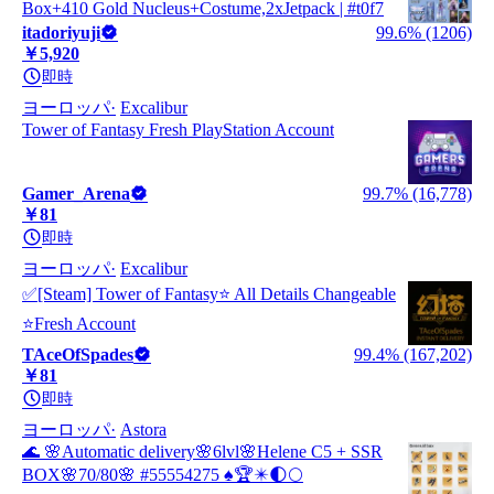
Box+410 Gold Nucleus+Costume,2xJetpack | #t0f7
itadoriyuji
99.6% (1206)
￥5,920
即時
ヨーロッパ
Excalibur
Tower of Fantasy Fresh PlayStation Account
Gamer_Arena
99.7% (16,778)
￥81
即時
ヨーロッパ
Excalibur
✅[Steam] Tower of Fantasy⭐ All Details Changeable
⭐Fresh Account
TAceOfSpades
99.4% (167,202)
￥81
即時
ヨーロッパ
Astora
🌊 🌸Automatic delivery🌸6lvl🌸Helene C5 + SSR
BOX🌸70/80🌸 #55554275 ♠️🏆✴️🌓🌕