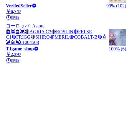
VerifedSeller
99% (102)
￥6,747
即時
ヨーロッパ
Astora
🤖👾🤖👾🔴AGRIA C3🔴ROSLIN🔴FEI SE
С1🔴FRIGG🔴SHIRO🔴MERIL🔴COBALT-B🔴🤖
👾🤖👾61004508
TJgame_shop
100% (6)
￥2,397
即時