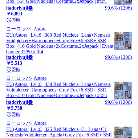
Box+554 Gold Nucleus+Costume,2xJetpack | #t0f1
itadoriyuji
99.6% (1206)
￥6,893
即時
ヨーロッパ
Astora
EU(Astora | Lvl:6 | 380 Red Nucleus+Lana+Nemesis
Voidpiercer+Harmopheus+Grey Fox+6 SSR+ SSR
Box+410 Gold Nucleus+2xCostume,2xJetpack | Event
banner 37/80 #t0f4
itadoriyuji
99.6% (1206)
￥5,513
即時
ヨーロッパ
Astora
EU(Astora | Lvl:6 | 438 Red Nucleus+Lana+Nemesis
Voidpiercer+Harmopheus+Grey Fox+6 SSR+ SSR
Box+410 Gold Nucleus+Costume,2xJetpack | #t0f5
itadoriyuji
99.6% (1206)
￥5,758
即時
ヨーロッパ
Astora
EU(Astora | Lvl:6 | 325 Red Nucleus+C1 Lana+C1
Nemesis Voidpiercer+Agleia+Grey Fox+6 SSR+ SSR