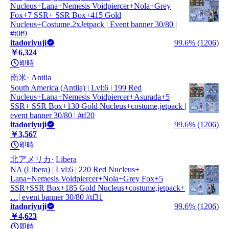
Nucleus+Lana+Nemesis Voidpiercer+Nola+Grey
Fox+7 SSR+ SSR Box+415 Gold
Nucleus+Costume,2xJetpack | Event banner 30/80 |
#t0f9
itadoriyuji
99.6% (1206)
￥6,324
即時
南米
Antila
South America (Antlia) | Lvl:6 | 199 Red
Nucleus+Lana+Nemesis Voidpiercer+Asurada+5
SSR+ SSR Box+130 Gold Nucleus+costume,jetpack |
event banner 30/80 | #tf20
itadoriyuji
99.6% (1206)
￥3,567
即時
北アメリカ
Libera
NA (Libera) | Lvl:6 | 220 Red Nucleus+
Lana+Nemesis Voidpiercer+Nola+Grey Fox+5
SSR+SSR Box+185 Gold Nucleus+costume,jetpack+
…| event banner 30/80 #tf31
itadoriyuji
99.6% (1206)
￥4,623
即時