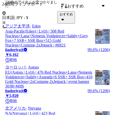
220件のアイテム
が見つかりまし
24時間ライブサポート
おすすめ
た
おすすめ
日本語
|
JPY - ¥
アジア太平洋
Eden
Asia-Pacific(Eden) | Lvl:6 | 508 Red
Nucleus+Lana+Nemesis Voidpiercer+Salidy+Grey
Fox+7 SSR+ SSR Box+515 Gold
Nucleus+Costume,2xJetpack | #t0f21
itadoriyuji
99.6% (1206)
￥6,162
即時
ヨーロッパ
Astora
EU(Astora | Lvl:6 | 476 Red Nucleus+Lana+Nemesis
Voidpiercer+Salidy+Asurada+6 SSR+ SSR Box+410
Gold Nucleus+2xCostume,2xJetpack | event banner
30/80 #t0f6
itadoriyuji
99.6% (1206)
￥5,920
即時
北アメリカ
Nirvana
NA(Nirvana) | Lvl:6 | 423 Red