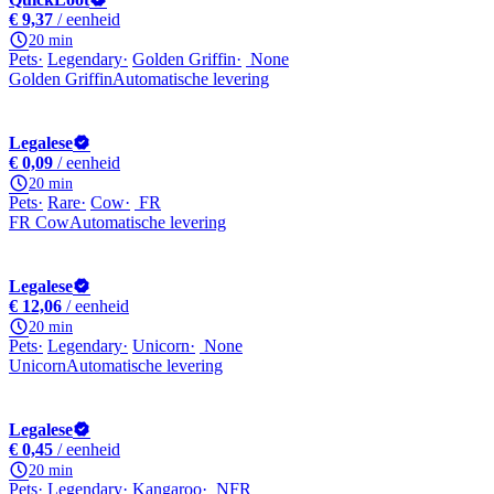
€ 9,37
/ eenheid
20 min
Pets
Legendary
Golden Griffin
None
Golden Griffin
Automatische levering
Legalese
€ 0,09
/ eenheid
20 min
Pets
Rare
Cow
FR
FR Cow
Automatische levering
Legalese
€ 12,06
/ eenheid
20 min
Pets
Legendary
Unicorn
None
Unicorn
Automatische levering
Legalese
€ 0,45
/ eenheid
20 min
Pets
Legendary
Kangaroo
NFR