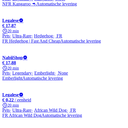
NFR Kangaroo 🦘
Automatische levering
Legalese
€ 17,87
20 min
Pets
Ultra-Rare
Hedgehog
FR
FR Hedgehog | Fast And Cheap
Automatische levering
NabiiShop
€ 17,88
20 min
Pets
Legendary
Emberlight
None
Emberlight
Automatische levering
Legalese
€ 0,22
/ eenheid
20 min
Pets
Ultra-Rare
African Wild Dog
FR
FR African Wild Dog
Automatische levering