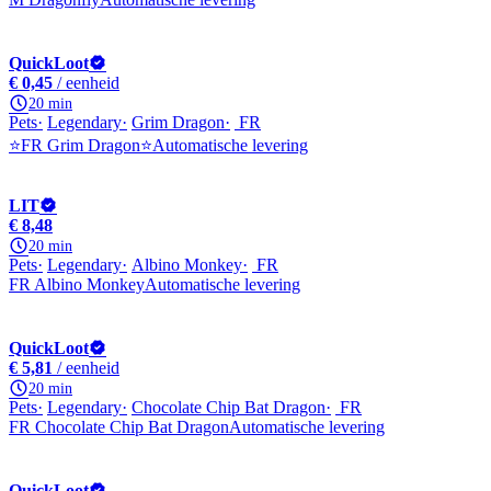
QuickLoot
€ 0,45
/ eenheid
20 min
Pets
Legendary
Grim Dragon
FR
⭐FR Grim Dragon⭐
Automatische levering
LIT
€ 8,48
20 min
Pets
Legendary
Albino Monkey
FR
FR Albino Monkey
Automatische levering
QuickLoot
€ 5,81
/ eenheid
20 min
Pets
Legendary
Chocolate Chip Bat Dragon
FR
FR Chocolate Chip Bat Dragon
Automatische levering
QuickLoot