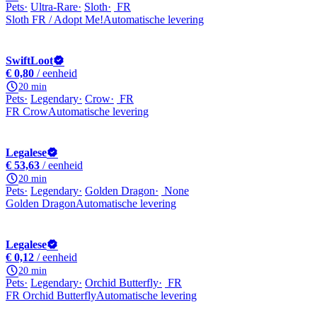
Pets
Ultra-Rare
Sloth
FR
Sloth FR / Adopt Me!
Automatische levering
SwiftLoot
€ 0,80
/ eenheid
20 min
Pets
Legendary
Crow
FR
FR Crow
Automatische levering
Legalese
€ 53,63
/ eenheid
20 min
Pets
Legendary
Golden Dragon
None
Golden Dragon
Automatische levering
Legalese
€ 0,12
/ eenheid
20 min
Pets
Legendary
Orchid Butterfly
FR
FR Orchid Butterfly
Automatische levering