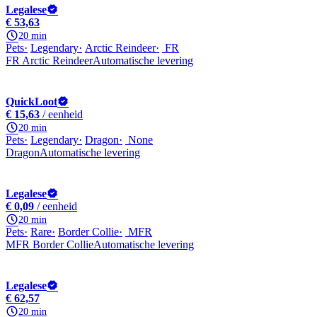
Legalese
€ 53,63
20 min
Pets
Legendary
Arctic Reindeer
FR
FR Arctic Reindeer
Automatische levering
QuickLoot
€ 15,63
/ eenheid
20 min
Pets
Legendary
Dragon
None
Dragon
Automatische levering
Legalese
€ 0,09
/ eenheid
20 min
Pets
Rare
Border Collie
MFR
MFR Border Collie
Automatische levering
Legalese
€ 62,57
20 min