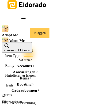
Inloggen
Adopt Me
Adopt Me
Accounts
Items
Zoeken in Eldorado
Item Type
Valuta
Rarity
Accounts
Aanvullingen
Huisdieren & Eieren
Items
Boosting
Traits
Cadeaubonnen
Prijs
Filters wissen
24/7 liveondersteuning