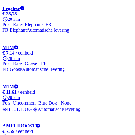
Legalese
€ 35,75
20 min
Pets
Rare
Elephant
FR
FR Elephant
Automatische levering
M1M
€ 7,14
/ eenheid
20 min
Pets
Rare
Goose
FR
FR Goose
Automatische levering
M1M
€ 11,61
/ eenheid
20 min
Pets
Uncommon
Blue Dog
None
☀️BLUE DOG ☀️
Automatische levering
AMELIBOOST
€ 7,59
/ eenheid