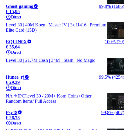
Ghost-gaming
99,8% (1686)
€ 15,95
Direct
Level 30 | 40M Koen | Master IV | 3x H416 | Premium
Elite Card (15D)
EQUIN0X
100% (20)
€ 35,64
Direct
Level 30 | 21.7M Cash | 34M+ Stash | No Magic
Hunee_rj
99,5% (4254)
€ 29,39
Direct
NA ⚜️[PC]level 30 / 20M+ Korn Coins+Other
Random Items/ Full Access
Psy18
99,8% (407)
€ 26,73
Direct