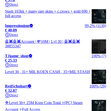
Direct
Stash 103kk + many rare skins + c.crows + gold 690 +
full access
Impressionism
99,2% (1139)
€ 40,09
Direct
🤖👾🤖👾Account | 💸10M | Lvl 30 | 🤖👾🤖👾
38855347
TJgame_shop
100% (7)
€ 25,33
Direct
Level 30 , 31+ MIL KOEN CASH , 35+MIL STASH
RedSchuhart
100% (29)
€ 32,07
Direct
🔷Level 30⭐ 25M Korn Coin Total ⭐[PC] Steam
Account ⭐Full Access