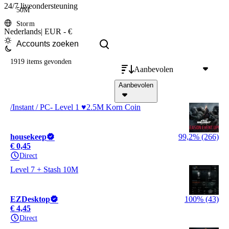
24/7 liveondersteuning
50M
Storm
Nederlands
|
EUR - €
1919 items
gevonden
Aanbevolen
Aanbevolen
/Instant / PC- Level 1 ♥2.5M Korn Coin
housekeep
99,2% (266)
€ 0,45
Direct
Level 7 + Stash 10M
EZDesktop
100% (43)
€ 4,45
Direct