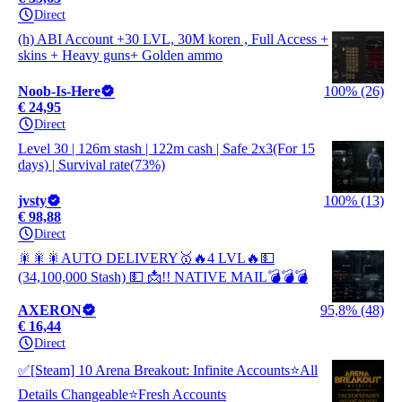
Direct
(h) ABI Account +30 LVL, 30M koren , Full Access +
skins + Heavy guns+ Golden ammo
Noob-Is-Here
100% (26)
€ 24,95
Direct
Level 30 | 126m stash | 122m cash | Safe 2x3(For 15
days) | Survival rate(73%)
jvsty
100% (13)
€ 98,88
Direct
🎇🎇🎇AUTO DELIVERY🥇🔥4 LVL🔥💵
(34,100,000 Stash) 💵 📩!! NATIVE MAIL💣💣💣
AXERON
95,8% (48)
€ 16,44
Direct
✅[Steam] 10 Arena Breakout: Infinite Accounts⭐All
Details Changeable⭐Fresh Accounts