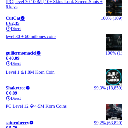
[PC] level 30 100M | 10+ Skins Look Screen-Shots +
6 keys
CutCat
100% (109)
€ 62,35
Direct
level 30 + 60 millones coins
guillermomaciel
100% (1)
€ 40,09
Direct
Level 1 ♨️1.8M Korn Coin
Shakytree
99,3% (18,850)
€ 0,89
Direct
PC Level 12 💎4-5M Korn Coins
saturnberry
99,2% (63,820)
€ 5,78