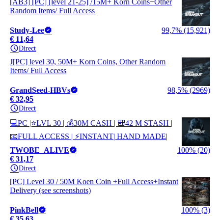
[AB3] [PC] [level 21-25] /15M+ Korn Coins+Other
Random Items/ Full Access
Study-Lee
99,7% (15,921)
€ 11,64
Direct
J[PC] level 30, 50M+ Korn Coins, Other Random
Items/ Full Access
GrandSeed-HBVs
98,5% (2969)
€ 32,95
Direct
💻PC |⭐LVL 30 | 💰30M CASH | 🎒42 M STASH |
📧FULL ACCESS | ⚡INSTANT| HAND MADE|
TWOBE_ALIVE
100% (20)
€ 31,17
Direct
[PC] Level 30 / 50M Koen Coin +Full Access+Instant
Delivery (see screenshots)
PinkBell
100% (3)
€ 35,63