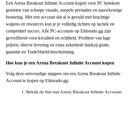
Een Arena Breakout Infinite Account kopen voor PC betekent
genieten van scherpe visuals, soepele prestaties en nauwkeurige
besturing. Met een account dat al is gevuld met krachtige
wapens en resources kun je je volledig richten op tactiek en
competitief succes. Alle PC-accounts op Eldorado.gg zijn
geverifieerd voor kwaliteit en echtheid. Profiteer van lage
prijzen, directe levering en extra zekerheid dankzij gratis
garantie en TradeShield-bescherming.
Hoe kun je een Arena Breakout Infinite Account kopen
Volg deze eenvoudige stappen om een Arena Breakout Infinite
Account te kopen op Eldorado.gg:
Bekijk de lijst met Arena Breakout Infinite Accounts
te koop en kies het account dat het beste bij je past.
Controleer de accountdetails zorgvuldig, zoals level,
uitrusting en Koen-saldo.
Klik op “Nu kopen” en rond de betaling af met je