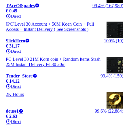
TAceOfSpades
99,4% (167,989)
€ 0,45
Direct
[PC]Level 30 Account + 50M Koen Coin + Full
Access + Instant Delivery ( See Screenshots )
SlickHero
100% (10)
€ 31,17
Direct
PC Level 30 21M Korn coin + Random Items Stash
25M Instant Delivery lvl 30 20m
Tender_Store
99,4% (159)
€ 14,12
Direct
2K Hours
deuss1
99,6% (22,884)
€ 2,63
Direct