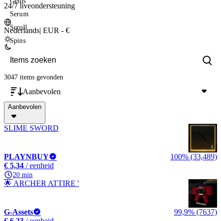
Gems
24/7 liveondersteuning
Serum
Scroll
Nederlands
|
EUR - €
Spins
3047 items
gevonden
Aanbevolen
Aanbevolen
SLIME SWORD
PLAYNBUY
100% (33,489)
€ 5,34
/ eenheid
20 min
🌟 ARCHER ATTIRE '
G-Assets
99,9% (7637)
€ 6,23
/ eenheid