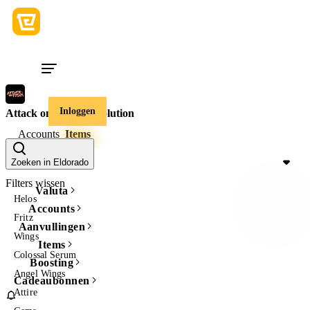
Inloggen
Attack on Titan Revolution
Accounts
Items
Prijs
Zoeken in Eldorado
Filters wissen
Valuta
Helos
Accounts
Fritz
Aanvullingen
Wings
Items
Colossal Serum
Boosting
Angel Wings
Cadeaubonnen
Attire