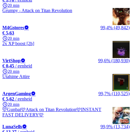
20 min
Grumpy - Attack on Titan Revolution
M4Gstores
99,4% (49,842)
€ 5,63
20 min
2x XP boost [2h]
VirtShop
99,6% (180,930)
€ 0,45
/ eenheid
20 min
Utahime Attire
ArgenGaming
99,7% (110,525)
€ 5,62
/ eenheid
20 min
🩷Gunbai🩷Attack on Titan Revolution🩷INSTANT
FAST DELIVERY🩷
LunaSells
99,9% (13,734)
€ 13,27
/ eenheid