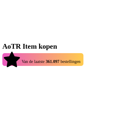
AoTR Item kopen
4.9
Van de laatste
361.097
bestellingen
De AoTR Shop op Eldorado.gg is dé bestemming voor spelers die
hun Attack on Titan Revolution-ervaring willen verbeteren zonder
overmatig te hoeven grinden. In plaats van te vertrouwen op geluk
of lange speelsessies, kun je rechtstreeks bij betrouwbare verkopers
terecht voor een breed scala aan in-game items. Met directe levering,
gratis garantie en duizenden aanbiedingen maakt de AoTR Shop het
gemakkelijk om sneller vooruitgang te boeken en tegelijkertijd
optimaal van het spel te genieten. De goedkoopste prijzen en 24/7