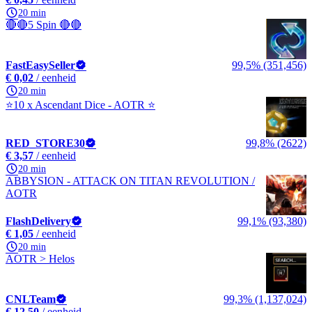
20 min
🔴🔴5 Spin 🔴🔴
FastEasySeller
99,5% (351,456)
€ 0,02
/ eenheid
20 min
⭐10 x Ascendant Dice - AOTR ⭐
RED_STORE30
99,8% (2622)
€ 3,57
/ eenheid
20 min
ABBYSION - ATTACK ON TITAN REVOLUTION /
AOTR
FlashDelivery
99,1% (93,380)
€ 1,05
/ eenheid
20 min
AOTR > Helos
CNLTeam
99,3% (1,137,024)
€ 12,50
/ eenheid