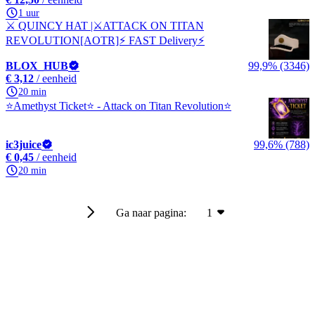
1 uur
⚔️ QUINCY HAT |⚔️ATTACK ON TITAN
REVOLUTION[AOTR]⚡ FAST Delivery⚡
BLOX_HUB
99,9% (3346)
€ 3,12
/ eenheid
20 min
⭐Amethyst Ticket⭐ - Attack on Titan Revolution⭐
ic3juice
99,6% (788)
€ 0,45
/ eenheid
20 min
Ga naar pagina:
1