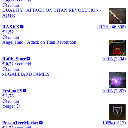
20 min
DUALITY - ATTACK ON TITAN REVOLUTION /
AOTR
RAXKX
99,7% (46,508)
€ 1,52
20 min
Angel Halo || Attack on Titan Revolution
Rafth_Store
100% (7204)
€ 0,22
/ eenheid
20 min
x1 GALLIARD FAMILY
FestinoHS
100% (7387)
€ 1,78
20 min
Yeager 🎲
PoisonTreeMarket
100% (9117)
€ 1,78
/ eenheid