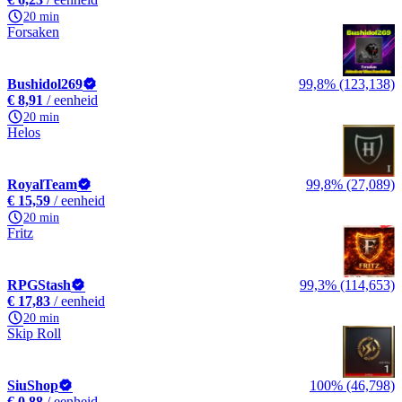
20 min
Forsaken
Bushidol269
99,8% (123,138)
€ 8,91
/ eenheid
20 min
Helos
RoyalTeam
99,8% (27,089)
€ 15,59
/ eenheid
20 min
Fritz
RPGStash
99,3% (114,653)
€ 17,83
/ eenheid
20 min
Skip Roll
SiuShop
100% (46,798)
€ 0,88
/ eenheid