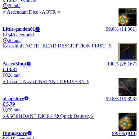
20 min
⭐ Ascendant Dice - AOTR ⭐
Little-garden01
99,6% (14,361)
€ 0,45
/ eenheid
20 min
Kazeshini | AOTR | READ DESCRIPTION FIRST | S
AceeyShop
100% (26,167)
€ 13,37
20 min
⚡ Cosmic Nova | INSTANT DELIVERY ⚡
oLapstore
99,8% (19,393)
€ 5,79
20 min
⚡ASCENDANT DICE⚡ 🎲 Quick Delivery⚡
Dunggstore
99,7% (910)
€ 0,45
/ eenheid