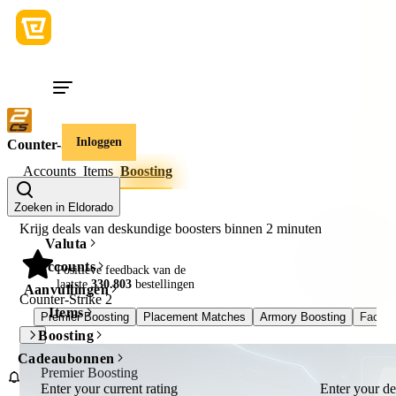
Inloggen
Counter-Strike 2
Accounts
Items
Boosting
Zoeken in Eldorado
Krijg deals van deskundige boosters binnen
2 minuten
Valuta
Accounts
98%
Positieve feedback van de
laatste
330.803
bestellingen
Aanvullingen
Counter-Strike 2
Items
Premier Boosting
Placement Matches
Armory Boosting
Faceit
Boosting
Cadeaubonnen
Premier Boosting
Enter your current rating
Enter your de