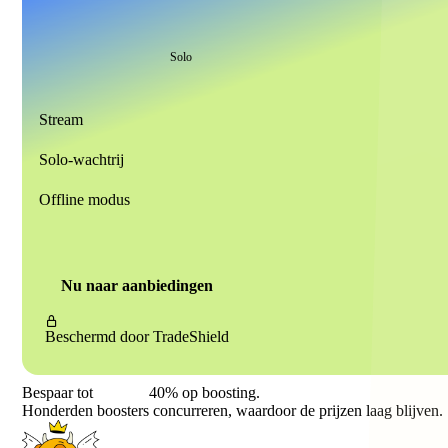
Solo
Stream
Solo-wachtrij
Offline modus
Nu naar aanbiedingen
Beschermd door
TradeShield
Bespaar tot
40%
op boosting.
Honderden boosters concurreren, waardoor de prijzen laag blijven.