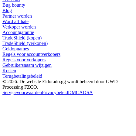
Bug bounty
Blog
Partner worden
Word affiliate
Verkoper worden
Accountgarantie
TradeShield (kopen)
TradeShield (verkopen)
Geldopnames
Regels voor accountverkopers
Regels voor verkopers
Gebruikersnaam wijzigen
Kosten
Terugbetalingsbeleid
© 2026. De website Eldorado.gg wordt beheerd door GWD
Processing FZCO.
Servicevoorwaarden
Privacybeleid
DMCA
DSA