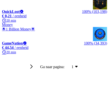
QuickLoot
100% (103,198)
€ 0,21
/ eenheid
20 min
Money
🌟1 Billion Money🌟
GameNation
100% (34,393)
€ 44,54
/ eenheid
20 min
Ga naar pagina:
1