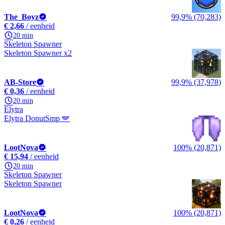
The_Boyz
99,9% (70,283)
€ 2,66
/ eenheid
20 min
Skeleton Spawner
Skeleton Spawner x2
AB-Store
99,9% (37,978)
€ 0,36
/ eenheid
20 min
Elytra
Elytra DonutSmp 🪽
LootNova
100% (20,871)
€ 15,94
/ eenheid
20 min
Skeleton Spawner
Skeleton Spawner
LootNova
100% (20,871)
€ 0,26
/ eenheid