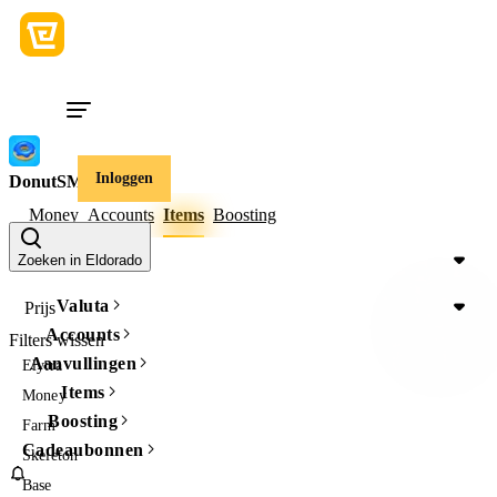
Inloggen
DonutSMP
Money
Accounts
Items
Boosting
Item Type
Zoeken in Eldorado
Valuta
Prijs
Accounts
Filters wissen
Aanvullingen
Elytra
Items
Money
Boosting
Farm
Cadeaubonnen
Skeleton
Base