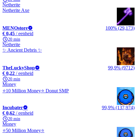
Netherite
Netherite Axe
MENOstore
100% (29,173)
€ 0,45
/ eenheid
20 min
Netherite
✨ Ancient Debris ✨
TheLuckyShop
99,9% (9712)
€ 0,22
/ eenheid
20 min
Money
⭐10 Million Money⭐ Donut SMP
Incubater
99,9% (137,974)
€ 0,62
/ eenheid
20 min
Money
⭐50 Million Money⭐