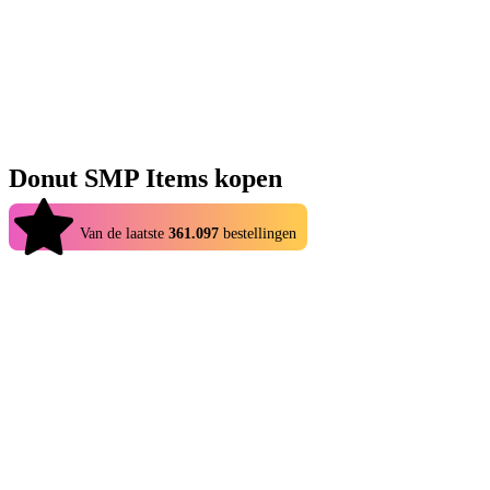
Donut SMP Items kopen
4.9
Van de laatste
361.097
bestellingen
Als je op zoek bent naar een betrouwbare plek om Donut SMP
Items kopen eenvoudig en veilig te maken, dan is de Donut SMP-
winkel op Eldorado.gg de perfecte bestemming. Of je nu je
thuisbasis wilt versterken, je collectie wilt uitbreiden of toegang wilt
krijgen tot de meest gewilde items, je vindt alles wat je nodig hebt
op één plek. Van Skelly Spawners tot complete farms: de Eldorado
Donut SMP-markt biedt duizenden aanbiedingen van geverifieerde
verkopers met directe levering. Wanneer je kiest voor Donut SMP