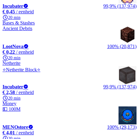
Incubater
99,9% (137,974)
€ 0,45
/ eenheid
20 min
Bases & Stashes
Ancient Debris
LootNova
100% (20,871)
€ 0,22
/ eenheid
20 min
Netherite
⭐Netherite Block⭐
Incubater
99,9% (137,974)
€ 2,58
/ eenheid
20 min
Money
💵 100M
MENOstore
100% (29,173)
€ 4,01
/ eenheid
20 min