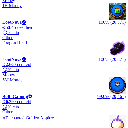
Money
1B Money
LootNova
100% (20,871)
€ 53,45
/ eenheid
20 min
Other
Dragon Head
LootNova
100% (20,871)
€ 2,66
/ eenheid
20 min
Money
5M Money
Bolt_Gaming
99,9% (29,461)
€ 0,29
/ eenheid
20 min
Other
⭐Enchanted Golden Apple⭐