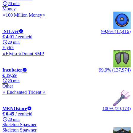
20 min
Money
⭐100 Million Money⭐
-S1Lver
99,9% (12,416)
€ 4,01
/ eenheid
20 min
Elytra
⭐Elytra ⭐Donut SMP
Incubater
99,9% (137,974)
€ 19,59
20 min
Other
⭐ Enchanted Trident ⭐
MENOstore
100% (29,173)
€ 0,45
/ eenheid
20 min
Skeleton Spawner
Skeleton Spawner