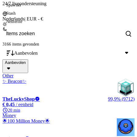
24/7 liveondersteuning
Spawner
Stash
Nederlands
|
EUR - €
Netherite
3166 items
gevonden
Aanbevolen
Aanbevolen
Other
✨ Beacon✨
TheLuckyShop
99,9% (9712)
€ 0,45
/ eenheid
20 min
Money
🌟100 Million Money🌟