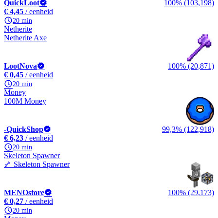
QuickLoot
100% (103,198)
€ 4,45
/ eenheid
20 min
Netherite
Netherite Axe
LootNova
100% (20,871)
€ 0,45
/ eenheid
20 min
Money
100M Money
-QuickShop
99,3% (122,918)
€ 6,23
/ eenheid
20 min
Skeleton Spawner
🦴 Skeleton Spawner
MENOstore
100% (29,173)
€ 0,27
/ eenheid
20 min