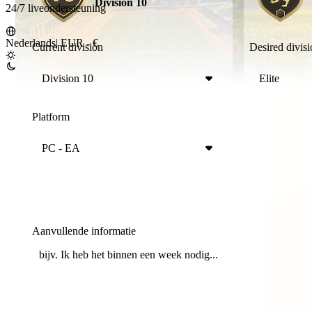
Division 10
24/7 liveondersteuning
Nederlands
|
EUR - €
Current division
Desired divis
Division 10
Elite
Platform
PC - EA
Aanvullende informatie