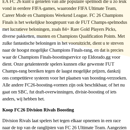
EA FC 26 kunt u genieten van alle populaire spelmodi die u zo leuk
vond in eerdere FIFA-games, waaronder FIFA Ultimate Team,
Career Mode en Champions Weekend League. FC 26 Champions
Finals is het wekelijkse hoogtepunt van de FUT Champs-spelmodus
met lucratieve beloningen, zoals 84+ Rare Gold Players Picks,
diverse pakketten, munten en Champions Qualification Points. Met
zulke fantastische beloningen in het vooruitzicht, dient u te streven
naar de hoogst mogelijke Champions Finals-rang, en dat is precies
waar de Champions Finals-boostingservice op Eldorado.gg voor
dient. Onze getalenteerde spelers kunnen elke gewenste FUT
Champs-rang bereiken tegen de laagst mogelijke prijzen, dankzij
ons competitieve systeem voor het plaatsen van boosting-verzoeken.
Alle andere FC26-boosting-vormen zijn ook beschikbaar, of het nu
gaat om SBC, fut draft-overwinningen, divisie-boosting of iets
anders, wij hebben het.
Koop FC26 Division Rivals Boosting
Division Rivals laat spelers het tegen elkaar opnemen in een race
naar de top van de ranglijsten van FC 26 Ultimate Team. Aangezien