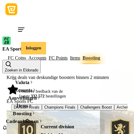
Inloggen
EA Sports FC
FC Coins
Accounts
FC Points
Items
Boosting
Zoeken in Eldorado
Krijg deals van deskundige boosters binnen
2 minuten
Valuta
Accounts
98%
Positieve feedback van de
laatste
332.572
bestellingen
Aanvullingen
EA Sports FC
Items
Division Rivals
Champions Finals
Challengers Boost
Archetyp
Boosting
Cadeaubonnen
Current division