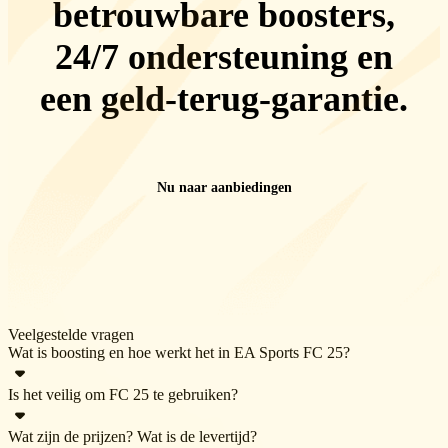
betrouwbare boosters,
24/7 ondersteuning
en
een
geld-terug-garantie
.
Nu naar aanbiedingen
Veelgestelde vragen
Wat is boosting en hoe werkt het in EA Sports FC 25?
Is het veilig om FC 25 te gebruiken?
Boosting in FC25 houdt in dat iemand anders de voortgang in het
spel voor je voltooit, of het nu gaat om divisies, SBC’s, Champions
Wat zijn de prijzen? Wat is de levertijd?