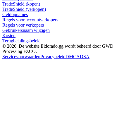
TradeShield (kopen)
TradeShield (verkopen)
Geldopnames
Regels voor accountverkopers
Regels voor verkopers
Gebruikersnaam wijzigen
Kosten
Terugbetalingsbeleid
© 2026. De website Eldorado.gg wordt beheerd door GWD
Processing FZCO.
Servicevoorwaarden
Privacybeleid
DMCA
DSA