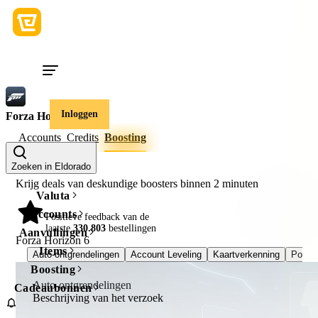
Inloggen
Forza Horizon 6
Accounts
Credits
Boosting
Zoeken in Eldorado
Krijg deals van deskundige boosters binnen
2 minuten
Valuta
Accounts
98%
Positieve feedback van de
laatste
330.803
bestellingen
Aanvullingen
Forza Horizon 6
Items
Auto-ontgrendelingen
Account Leveling
Kaartverkenning
Polsb
Boosting
Auto-ontgrendelingen
Cadeaubonnen
Beschrijving van het verzoek