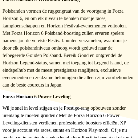
Polsbanden vormen de ruggengraat van de voortgang in Forza
Horizon 6, en om elk niveau te behalen moet je races,
kampioenschappen en Horizon Festival-evenementen voltooien.
Met Forza Horizon 6 Polsband-boosting zullen ervaren spelers
namens jou de vereiste Festival-punten verzamelen, waardoor je
door elk polsbandniveau omhoog wordt geduwd naar de
felbegeerde Gouden Polsband. Bereik Goud en ontgrendel de
Horizon Legend-status, samen met toegang tot Legend Island, de
eindspelhub met de meest prestigieuze ranglijsten, exclusieve
evenementen en zeldzame beloningen die alleen zijn voorbehouden
aan de beste coureurs in Japan.
Forza Horizon 6 Power Leveling
Wil je snel in level stijgen en je Prestige-rang opbouwen zonder
urenlang te moeten grinden? Met de Forza Horizon 6 Power
Leveling-diensten verdienen professionele boosters efficiënt XP
voor je account via races, stunts en Horizon Play-modi. Of je nu
werkt aan je volgende spelerslevel, door Prestige heen gaat of rang