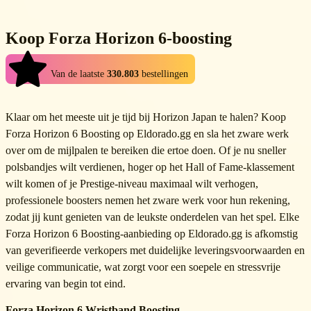
complete the service you desire, simply issue a boosting request
customers.
and describe your request within the provided field before clicking
using the form provided on this page, it's completely free and you
Nee, aangepaste verzoeken zijn alleen bedoeld voor verschillende
"Send request" button. Boosters available on Eldorado will evaluate
All boosting service providers are extensively vetted, not only when
only pay once you accept an offer from a particular booster. The
Koop Forza Horizon 6-boosting
boostingdiensten. Andere producten, zoals accounts of items,
your request and provide their estimates regarding its feasibility,
it comes to their background, but also when it comes to skills in
boosters will provide their price and time estimates and you can
moeten worden gekocht in hun respectieve productcategorieën.
price and time required. Afterwards, you can select any of the
particular games to ensure that our quality standards are upheld.
judge for yourself whether its worth the wait.
4.9
available proposals and figure out the remaining details with the
Van de laatste
330.803
bestellingen
Be assured that all boosters available on Eldorado are talented
booster.
players and have devised the most efficient ways to boost your
Klaar om het meeste uit je tijd bij Horizon Japan te halen? Koop
account in the shortest timeframe possible.
Forza Horizon 6 Boosting op Eldorado.gg en sla het zware werk
over om de mijlpalen te bereiken die ertoe doen. Of je nu sneller
polsbandjes wilt verdienen, hoger op het Hall of Fame-klassement
wilt komen of je Prestige-niveau maximaal wilt verhogen,
professionele boosters nemen het zware werk voor hun rekening,
zodat jij kunt genieten van de leukste onderdelen van het spel. Elke
Forza Horizon 6 Boosting-aanbieding op Eldorado.gg is afkomstig
van geverifieerde verkopers met duidelijke leveringsvoorwaarden en
veilige communicatie, wat zorgt voor een soepele en stressvrije
ervaring van begin tot eind.
Forza Horizon 6 Wristband Boosting