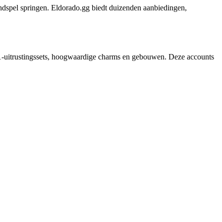
eindspel springen. Eldorado.gg biedt duizenden aanbiedingen,
 T1-uitrustingssets, hoogwaardige charms en gebouwen. Deze accounts
l. Met concurrerende prijzen en gedetailleerde aanbiedingen kun je op
sen aanzienlijk verbeteren. Of je nu evenementen wilt domineren, je
unt gekocht op Eldorado geeft je een groot voordeel. Eldorado.gg