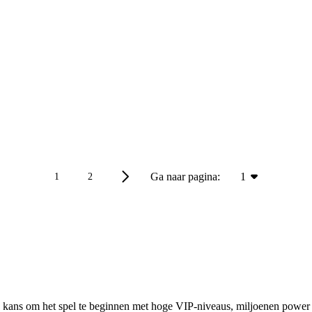
Ga naar pagina:
1
1
2
e kans om het spel te beginnen met hoge VIP-niveaus, miljoenen power