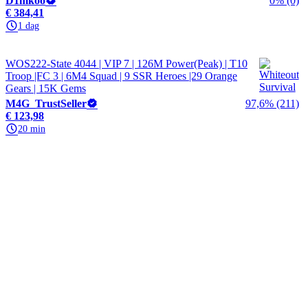
D1mkoo
0% (0)
€ 384,41
1 dag
WOS222-State 4044 | VIP 7 | 126M Power(Peak) | T10
Troop |FC 3 | 6M4 Squad | 9 SSR Heroes |29 Orange
Gears | 15K Gems
M4G_TrustSeller
97,6% (211)
€ 123,98
20 min