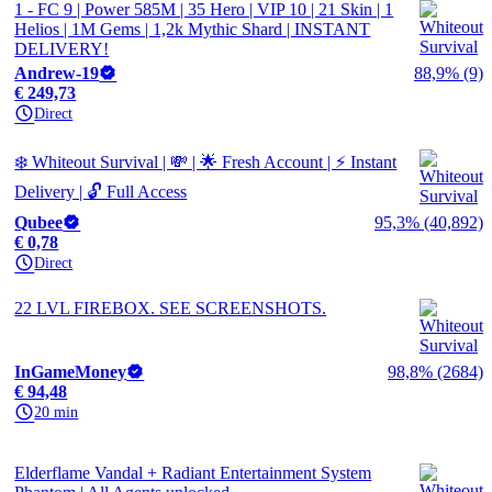
1 - FC 9 | Power 585M | 35 Hero | VIP 10 | 21 Skin | 1
Helios | 1M Gems | 1,2k Mythic Shard | INSTANT
DELIVERY!
Andrew-19
88,9% (9)
€ 249,73
Direct
❄️ Whiteout Survival | 💸 | 🌟 Fresh Account | ⚡ Instant
Delivery | 🔓 Full Access
Qubee
95,3% (40,892)
€ 0,78
Direct
22 LVL FIREBOX. SEE SCREENSHOTS.
InGameMoney
98,8% (2684)
€ 94,48
20 min
Elderflame Vandal + Radiant Entertainment System