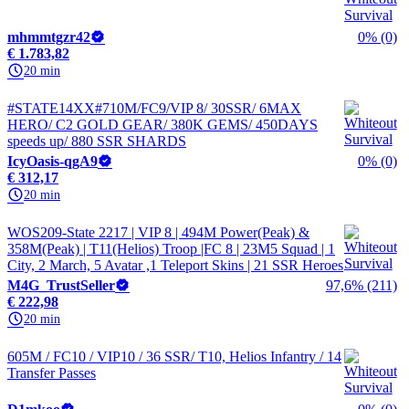
mhmmtgzr42
0% (0)
€ 1.783,82
20 min
#STATE14XX#710M/FC9/VIP 8/ 30SSR/ 6MAX
HERO/ C2 GOLD GEAR/ 380K GEMS/ 450DAYS
speeds up/ 880 SSR SHARDS
IcyOasis-qgA9
0% (0)
€ 312,17
20 min
WOS209-State 2217 | VIP 8 | 494M Power(Peak) &
358M(Peak) | T11(Helios) Troop |FC 8 | 23M5 Squad | 1
City, 2 March, 5 Avatar ,1 Teleport Skins | 21 SSR Heroes
M4G_TrustSeller
97,6% (211)
€ 222,98
20 min
605M / FC10 / VIP10 / 36 SSR/ T10, Helios Infantry / 14
Transfer Passes