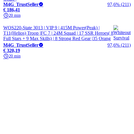
M4G_TrustSeller
97,6% (211)
€ 186,41
20 min
WOS220-State 3013 | VIP 9 | 415M Power(Peak) |
T11(Helios) Troop |FC 7 | 24M Squad | 17 SSR Heroes( 8
Full Stars + 9 Max Skills) | 8 Strong Red Gear |35 Orang
M4G_TrustSeller
97,6% (211)
€ 320,19
20 min