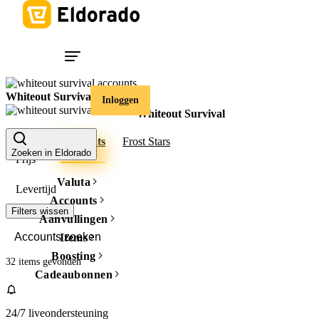
Whiteout Survival
Inloggen
Whiteout Survival
Accounts
Frost Stars
Zoeken in Eldorado
Prijs
Valuta
Levertijd
Accounts
Filters wissen
Aanvullingen
Items
Boosting
32 items
gevonden
Cadeaubonnen
24/7 liveondersteuning