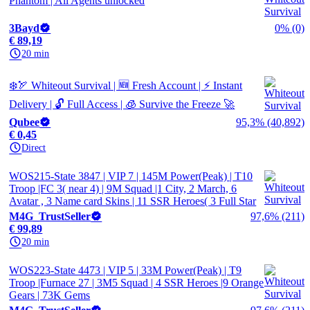
Phantom | All Agents unlocked
3Bayd
0% (0)
€ 89,19
20 min
❄️🏹 Whiteout Survival | 🆕 Fresh Account | ⚡ Instant
Delivery | 🔓 Full Access | 🧊 Survive the Freeze 🚀
Qubee
95,3% (40,892)
€ 0,45
Direct
WOS215-State 3847 | VIP 7 | 145M Power(Peak) | T10
Troop |FC 3( near 4) | 9M Squad |1 City, 2 March, 6
Avatar , 3 Name card Skins | 11 SSR Heroes( 3 Full Star
M4G_TrustSeller
97,6% (211)
€ 99,89
20 min
WOS223-State 4473 | VIP 5 | 33M Power(Peak) | T9
Troop |Furnace 27 | 3M5 Squad | 4 SSR Heroes |9 Orange
Gears | 73K Gems