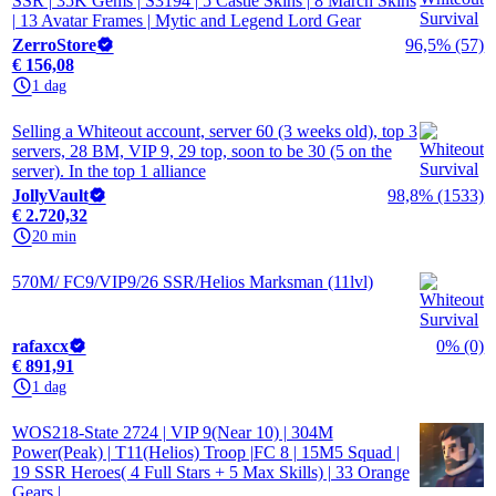
SSR | 35K Gems | S3194 | 5 Castle Skins | 8 March Skins
| 13 Avatar Frames | Mytic and Legend Lord Gear
ZerroStore
96,5% (57)
€ 156,08
1 dag
Selling a Whiteout account, server 60 (3 weeks old), top 3
servers, 28 BM, VIP 9, 29 top, soon to be 30 (5 on the
server). In the top 1 alliance
JollyVault
98,8% (1533)
€ 2.720,32
20 min
570M/ FC9/VIP9/26 SSR/Helios Marksman (11lvl)
rafaxcx
0% (0)
€ 891,91
1 dag
WOS218-State 2724 | VIP 9(Near 10) | 304M
Power(Peak) | T11(Helios) Troop |FC 8 | 15M5 Squad |
19 SSR Heroes( 4 Full Stars + 5 Max Skills) | 33 Orange
Gears |