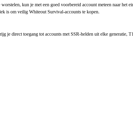
 te worstelen, kun je met een goed voorbereid account meteen naar het 
plek is om veilig Whiteout Survival-accounts te kopen.
ijg je direct toegang tot accounts met SSR-helden uit elke generatie,
llianties en competitieve evenementen zonder het trage begin van het spe
stijl en doelen.
ndstoffen en ontgrendelde gamefuncties bevatten die je overlevingskan
der voortdurende tekorten aan grondstoffen, een Whiteout Survival-acco
e verkopers en kopersbescherming voor een soepele ervaring.
iedingen en selecteer degene die aan je behoeften voldoet.
het account de voortgang en functies bevat die je wilt.
door u gewenste methode.