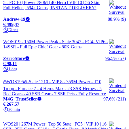
5 - FC 10 | Power 780M | 40 Hero | VIP 10 | 56 Skin |
Full Helios | 594k Gems | INSTANT DELIVERY!
Andrew-19
88,9% (9)
€ 499,47
Direct
WOS019 - 150M Power Peak - State 3047 - FC4- VIP6 -
14SSR - Full Epic Chief Gear - 80K Gems
ZerroStore
96,5% (57)
€ 98,11
1 dag
❄️WOS195❄️-State 1210 - VIP 8 - 359M Power - T10
Troop - Furnace 7 - 4 Heros Max - 23 SSR Heroes - 5
Red Gears - 49 SSR Gear - 7 SSR Pets - Fully Resource
M4G_TrustSeller
97,6% (211)
€ 267,57
20 min
WOS20 | 267M Power | Top 50 State | FC5 | VIP 10 | 16