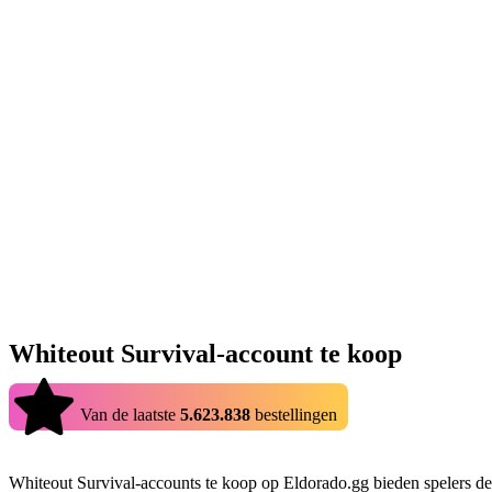
Whiteout Survival-account te koop
4.9
Van de laatste
5.623.838
bestellingen
Whiteout Survival-accounts te koop op Eldorado.gg bieden spelers d