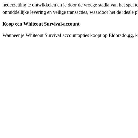
nederzetting te ontwikkelen en je door de vroege stadia van het spel
onmiddellijke levering en veilige transacties, waardoor het de ideale 
Koop een Whiteout Survival-account
Wanneer je Whiteout Survival-accountopties koopt op Eldorado.gg, kr
zijn perfect voor spelers die zich willen concentreren op strategie, a
Eldorado.gg met vertrouwen een account kiezen dat past bij jouw speel
Whiteout Survival-account
Een Whiteout Survival-account kan skins, helden, grote voorraden gro
alliantie wilt ondersteunen of gewoon van het spel wilt genieten zon
zorgt ervoor dat elke aanbieding wordt ondersteund door betrouwbar
Hoe koop je een Whiteout Survival-account?
Blader door de beschikbare Whiteout Survival-accountaanb
Lees de beschrijving zorgvuldig door om te controleren of 
Klik op de knop Nu kopen en voltooi de betaling met de 