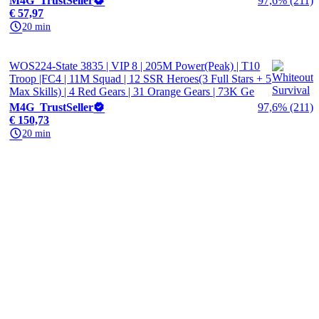
M4G_TrustSeller
97,6% (211)
€ 57,97
20 min
WOS224-State 3835 | VIP 8 | 205M Power(Peak) | T10
Troop |FC4 | 11M Squad | 12 SSR Heroes(3 Full Stars + 5
Max Skills) | 4 Red Gears | 31 Orange Gears | 73K Ge
M4G_TrustSeller
97,6% (211)
€ 150,73
20 min