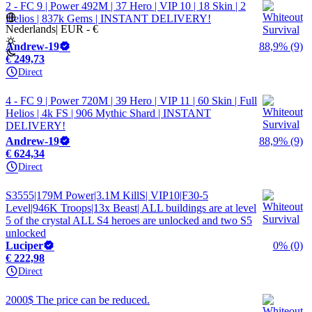
2 - FC 9 | Power 492M | 37 Hero | VIP 10 | 18 Skin | 2
Helios | 837k Gems | INSTANT DELIVERY!
Nederlands
|
EUR - €
Andrew-19
88,9% (9)
€ 249,73
Direct
4 - FC 9 | Power 720M | 39 Hero | VIP 11 | 60 Skin | Full
Helios | 4k FS | 906 Mythic Shard | INSTANT
DELIVERY!
Andrew-19
88,9% (9)
€ 624,34
Direct
S3555|179M Power|3.1M KillS| VIP10|F30-5
Level|946K Troops|13x Beast| ALL buildings are at level
5 of the crystal ALL S4 heroes are unlocked and two S5
unlocked
Luciper
0% (0)
€ 222,98
Direct
2000$ The price can be reduced.