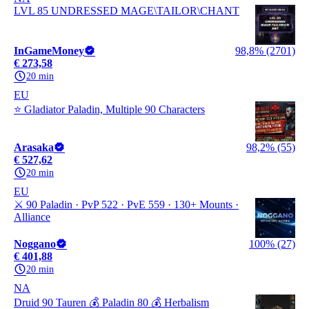
LVL 85 UNDRESSED MAGE\TAILOR\CHANT
InGameMoney
98,8% (2701)
€ 273,58
20 min
EU
⭐ Gladiator Paladin, Multiple 90 Characters
Arasaka
98,2% (55)
€ 527,62
20 min
EU
⚔️ 90 Paladin · PvP 522 · PvE 559 · 130+ Mounts ·
Alliance
Noggano
100% (27)
€ 401,88
20 min
NA
Druid 90 Tauren 💰 Paladin 80 💰 Herbalism