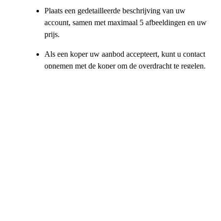
Plaats een gedetailleerde beschrijving van uw
account, samen met maximaal 5 afbeeldingen en uw
prijs.
Als een koper uw aanbod accepteert, kunt u contact
opnemen met de koper om de overdracht te regelen.
Dit omvat het delen van uw gebruikersnaam,
wachtwoord, e-mailadres en beveiligingsvragen en -
antwoorden.
Dat is alles! Nadat u deze stappen hebt doorlopen, kunt u uw
WoW MoP Classic-accounts regelmatig te koop aanbieden en
een vaste verkoper worden.
Hoe koopt u WoW Mists of Pandaria-accounts?
Wilt u WoW MoP Classic-accounts kopen? Hier volgt een korte
handleiding om aan de slag te gaan:
Bekijk de vermelde MoP Classic WoW-accounts en