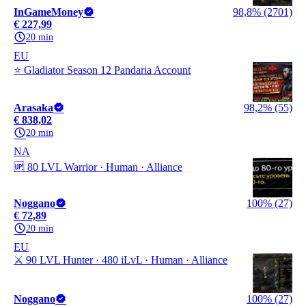
InGameMoney
98,8% (2701)
€ 227,99
20 min
EU
⭐ Gladiator Season 12 Pandaria Account
Arasaka
98,2% (55)
€ 838,02
20 min
NA
🆙 80 LVL Warrior · Human · Alliance
Noggano
100% (27)
€ 72,89
20 min
EU
⚔️ 90 LVL Hunter · 480 iLvL · Human · Alliance
Noggano
100% (27)