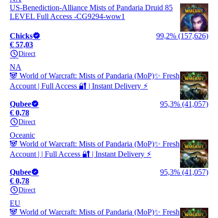
US-Benediction-Alliance Mists of Pandaria Druid 85
LEVEL Full Access -CG9294-wow1
Chicks
99,2% (157,626)
€ 57,03
Direct
NA
🐼 World of Warcraft: Mists of Pandaria (MoP)✨ Fresh
Account | Full Access 🔐 | Instant Delivery ⚡
Qubee
95,3% (41,057)
€ 0,78
Direct
Oceanic
🐼 World of Warcraft: Mists of Pandaria (MoP)✨ Fresh
Account | | Full Access 🔐 | Instant Delivery ⚡
Qubee
95,3% (41,057)
€ 0,78
Direct
EU
🐼 World of Warcraft: Mists of Pandaria (MoP)✨ Fresh