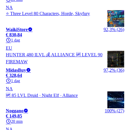
NA
⭐ Three Level 80 Characters, Horde, Skyfury
WaikiStore
92,3% (26)
€ 830,84
1 dag
EU
HUNTER 480 ILVL 💰 ALLIANCE 🆙 LEVEL 90
FIREMAW
MidasBuy
97,2% (36)
€ 328,64
1 dag
NA
🆙 85 LVL Druid · Night Elf · Alliance
Noggano
100% (27)
€ 149,85
20 min
NA