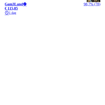
Gam3Land
98,7% (78)
€ 115,85
1 dag