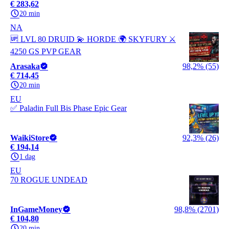
€ 283,62
20 min
NA
🆙 LVL 80 DRUID 💫 HORDE 🌍 SKYFURY ⚔️
4250 GS PVP GEAR
Arasaka
98,2% (55)
€ 714,45
20 min
EU
✅ Paladin Full Bis Phase Epic Gear
WaikiStore
92,3% (26)
€ 194,14
1 dag
EU
70 ROGUE UNDEAD
InGameMoney
98,8% (2701)
€ 104,80
20 min