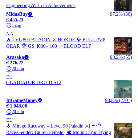
Engineering 💰 3515 Achievements
MidasBuy
97,2% (36)
€ 455,23
1 dag
NA
🔥 LVL 80 PALADIN ⚔️ HORDE 💎 FULL PVP
GEAR 🏆 GS 4000-4100 ✨ BLOOD ELF
Arasaka
98,2% (55)
€ 276,22
20 min
EU
GLADIATOR DRUID S12
InGameMoney
98,8% (2701)
€ 1.048,06
20 min
EU
🌟 Mirage Raceway – Level 90 Paladin ⚔️| 👩‍🦳
Race/Gender: Tauren Female | 🕊️ Mount: Epic Flying