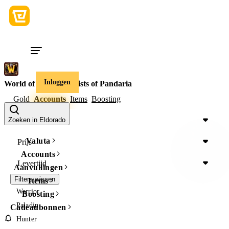
Inloggen
World of Warcraft Mists of Pandaria
Gold
Accounts
Items
Boosting
Regio
Zoeken in Eldorado
Valuta
Prijs
Accounts
Levertijd
Aanvullingen
Filters wissen
Items
Warrior
Boosting
Paladin
Cadeaubonnen
Hunter