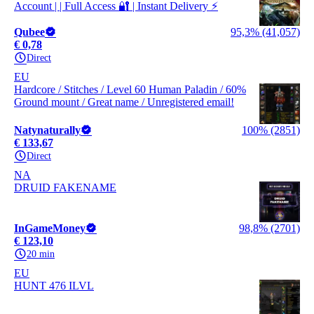
Account | | Full Access 🔐 | Instant Delivery ⚡
Qubee
95,3% (41,057)
€ 0,78
Direct
EU
Hardcore / Stitches / Level 60 Human Paladin / 60%
Ground mount / Great name / Unregistered email!
Natynaturally
100% (2851)
€ 133,67
Direct
NA
DRUID FAKENAME
InGameMoney
98,8% (2701)
€ 123,10
20 min
EU
HUNT 476 ILVL