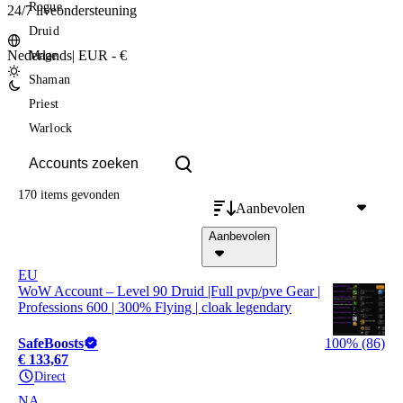
Rogue
24/7 liveondersteuning
Druid
Nederlands
|
EUR - €
Mage
Shaman
Priest
Warlock
170 items
gevonden
Aanbevolen
Aanbevolen
EU
WoW Account – Level 90 Druid |Full pvp/pve Gear |
Professions 600 | 300% Flying | cloak legendary
SafeBoosts
100% (86)
€ 133,67
Direct
NA