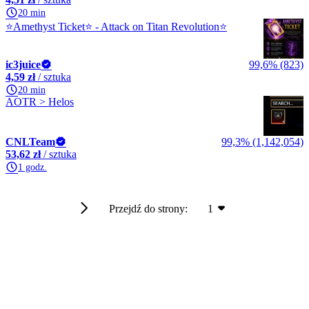
20 min
⭐Amethyst Ticket⭐ - Attack on Titan Revolution⭐
ic3juice
99,6% (823)
4,59 zł
/ sztuka
20 min
AOTR > Helos
CNLTeam
99,3% (1,142,054)
53,62 zł
/ sztuka
1 godz.
Przejdź do strony:
1