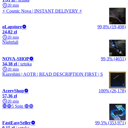
20 min
⚡ Cosmic Nova | INSTANT DELIVERY ⚡
oLapstore
99,8% (19,498)
24,82 zł
20 min
Nightfall
NOVA-SHOP
99,3% (4651)
34,38 zł
/ sztuka
20 min
Kazeshini | AOTR | READ DESCRIPTION FIRST | S
AceeyShop
100% (26,178)
57,36 zł
20 min
🔴🔴5 Spin 🔴🔴
FastEasySeller
99,5% (353,971)
0,15 zł
/ sztuka