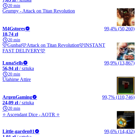
20 min
Grumpy - Attack on Titan Revolution
M4Gstores
99,4% (50,260)
18,74 zł
20 min
🩷Gunbai🩷Attack on Titan Revolution🩷INSTANT
FAST DELIVERY🩷
LunaSells
99,9% (13,867)
56,94 zł
/ sztuka
20 min
Utahime Attire
ArgenGaming
99,7% (110,746)
24,09 zł
/ sztuka
20 min
⭐ Ascendant Dice - AOTR ⭐
Little-garden01
99,6% (14,432)
1,91 zł
/ sztuka