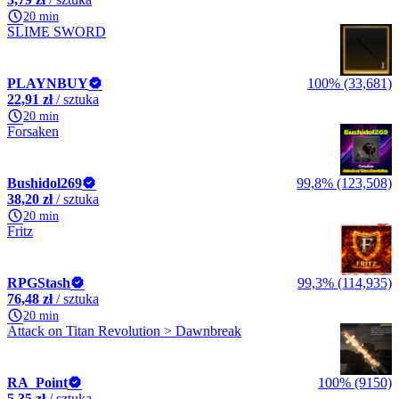
20 min
SLIME SWORD
PLAYNBUY
100% (33,681)
22,91 zł
/ sztuka
20 min
Forsaken
Bushidol269
99,8% (123,508)
38,20 zł
/ sztuka
20 min
Fritz
RPGStash
99,3% (114,935)
76,48 zł
/ sztuka
20 min
Attack on Titan Revolution > Dawnbreak
RA_Point
100% (9150)
5,35 zł
/ sztuka