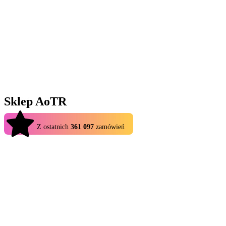
Sklep AoTR
4.9
Z ostatnich
361 097
zamówień
Sklep AoTR na Eldorado.gg to idealne miejsce dla graczy, którzy
chcą wzbogacić swoje doświadczenia z grą Attack on Titan
Revolution bez konieczności nadmiernego grindowania. Zamiast
polegać na szczęściu lub długich sesjach gry, możesz uzyskać
dostęp do szerokiej gamy przedmiotów w grze bezpośrednio od
zaufanych sprzedawców. Dzięki natychmiastowej dostawie,