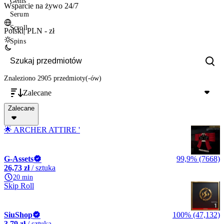
Gems
Wsparcie na żywo 24/7
Serum
Scroll
Polski
|
PLN - zł
Spins
Znaleziono 2905 przedmioty(-ów)
Zalecane
Zalecane
🌟 ARCHER ATTIRE '
G-Assets
99,9% (7668)
26,73 zł
/ sztuka
20 min
Skip Roll
SiuShop
100% (47,132)
3,79 zł
/ sztuka