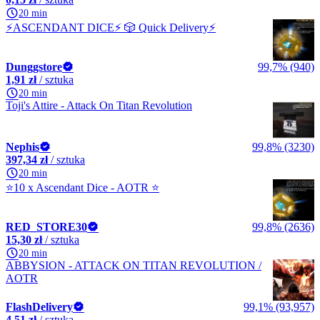
20 min
⚡ASCENDANT DICE⚡ 🎲 Quick Delivery⚡
Dunggstore
99,7% (940)
1,91 zł
/ sztuka
20 min
Toji's Attire - Attack On Titan Revolution
Nephis
99,8% (3230)
397,34 zł
/ sztuka
20 min
⭐10 x Ascendant Dice - AOTR ⭐
RED_STORE30
99,8% (2636)
15,30 zł
/ sztuka
20 min
ABBYSION - ATTACK ON TITAN REVOLUTION /
AOTR
FlashDelivery
99,1% (93,957)
4,51 zł
/ sztuka