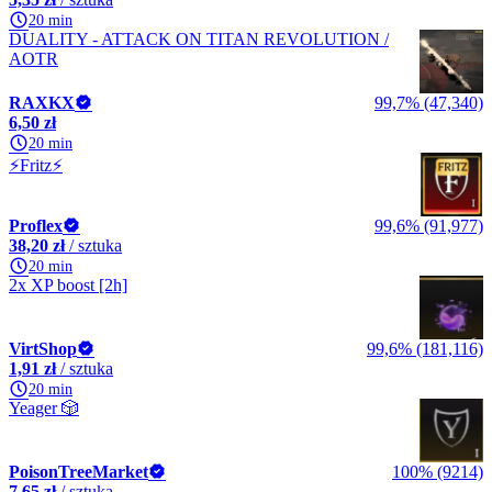
20 min
DUALITY - ATTACK ON TITAN REVOLUTION /
AOTR
RAXKX
99,7% (47,340)
6,50 zł
20 min
⚡Fritz⚡
Proflex
99,6% (91,977)
38,20 zł
/ sztuka
20 min
2x XP boost [2h]
VirtShop
99,6% (181,116)
1,91 zł
/ sztuka
20 min
Yeager 🎲
PoisonTreeMarket
100% (9214)
7,65 zł
/ sztuka