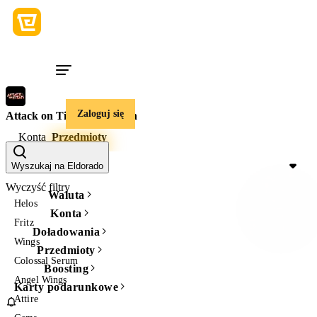
Zaloguj się
Attack on Titan Revolution
Konta
Przedmioty
Cena
Wyszukaj na Eldorado
Wyczyść filtry
Waluta
Helos
Konta
Fritz
Doładowania
Wings
Przedmioty
Colossal Serum
Boosting
Angel Wings
Karty podarunkowe
Attire