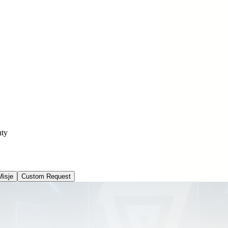
uty
Misje
Custom Request