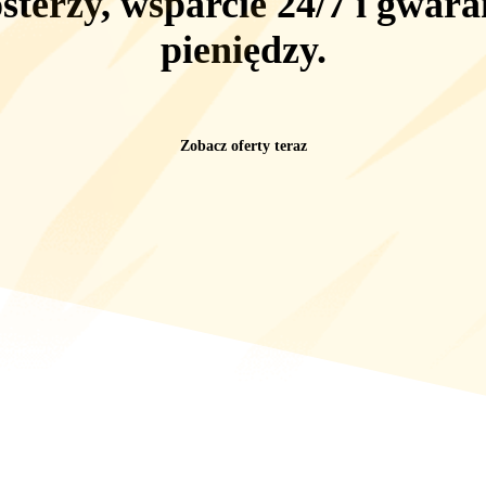
sterzy, wsparcie 24/7
i
gwara
pieniędzy
.
Zobacz oferty teraz
bór produktów związanych z grami – waluta, konta, Przedmioty, usług