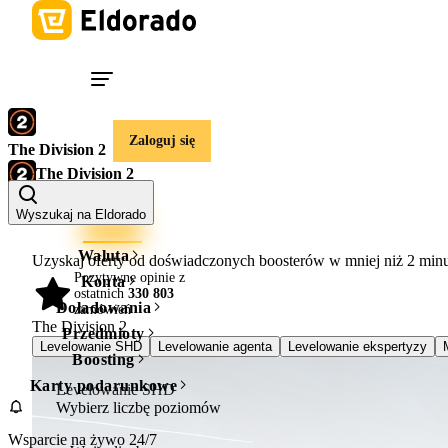
Zaloguj się
The Division 2
The Division 2
Konta
Boosting
Wyszukaj na Eldorado
Waluta
Uzyskaj oferty od doświadczonych boosterów w mniej niż
2 min
Pozytywne opinie z
Konta
ostatnich
330 803
98%
Doładowania
zamówień
The Division 2
Przedmioty
Levelowanie SHD
Levelowanie agenta
Levelowanie ekspertyzy
Boosting
Karty podarunkowe
Levelowanie SHD
Wybierz liczbę poziomów
Wsparcie na żywo 24/7