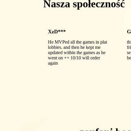
Nasza społeczność
XzD***
G
He MVPed all the games in plat
th
lobbies. and then he kept me
fr
updated within the games as he
se
went on ++ 10/10 will order
be
again