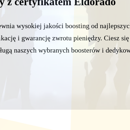
y z certyfikatem Eldorado
wnia wysokiej jakości boosting od najlepszyc
kację i gwarancję zwrotu pieniędzy. Ciesz się
sługą naszych wybranych boosterów i dedyko