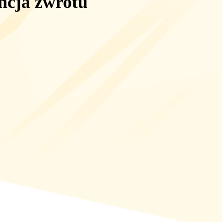
ncja zwrotu
i boosting oraz doładowania. Eldorado obsługuje wiele popularnych