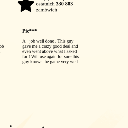
ostatnich
330 803
98%
zamówień
Pic***
A+ job well done . This guy
job
gave me a crazy good deal and
d
even went above what I asked
for ! Will use again for sure this
guy knows the game very well