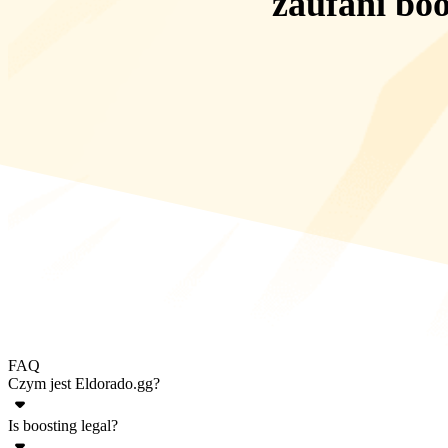
zaufani boo
FAQ
Czym jest Eldorado.gg?
Is boosting legal?
Eldorado.gg to internetowa platforma handlowa oferująca szeroki wy